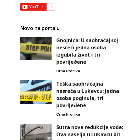
Novo na portalu
Gnojnica: U saobraćajnoj
nesreći jedna osoba
izgubila život i tri
povrijeðene
Crna Hronika
Teška saobraćajna
nesreća u Lukavcu: Jedna
osoba poginula, tri
povrijeđene
Crna Hronika
Sutra nove redukcije vode:
Ova naselja u Lukavcu bit