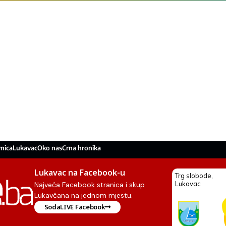
nica
Lukavac
Oko nas
Crna hronika
Lukavac na Facebook-u
Najveća Facebook stranica i skup
Lukavčana na jednom mjestu.
SodaLIVE Facebook