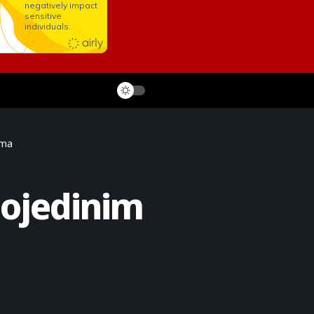
ima
pojedinim