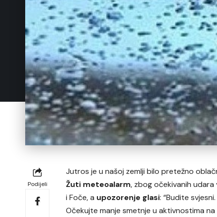
Jutros je u našoj zemlji bilo pretežno obla
Žuti meteoalarm
, zbog očekivanih udara v
Podijeli
i Foče, a
upozorenje glasi
: “Budite svjes
Očekujte manje smetnje u aktivnostima na o