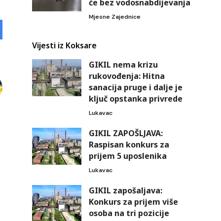
će bez vodosnabdijevanja
Mjesne Zajednice
Vijesti iz Koksare
GIKIL nema krizu
rukovođenja: Hitna
sanacija pruge i dalje je
ključ opstanka privrede
Lukavac
GIKIL ZAPOŠLJAVA:
Raspisan konkurs za
prijem 5 uposlenika
Lukavac
GIKIL zapošaljava:
Konkurs za prijem više
osoba na tri pozicije