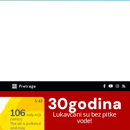
Pretraga
30
godina
Lukavčani su bez pitke
vode!