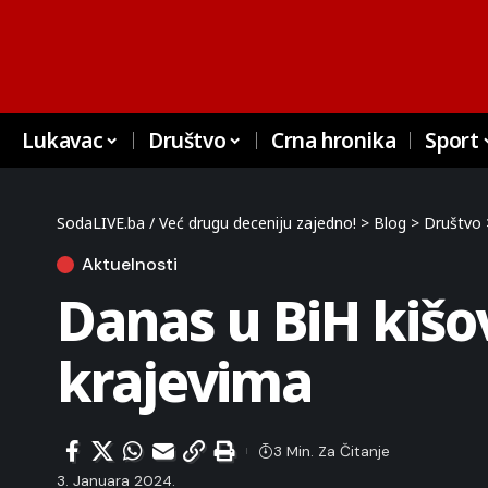
Lukavac
Društvo
Crna hronika
Sport
SodaLIVE.ba / Već drugu deceniju zajedno!
>
Blog
>
Društvo
Aktuelnosti
Danas u BiH kišo
krajevima
3 Min. Za Čitanje
3. Januara 2024.