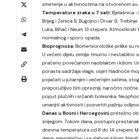
smetenje u aktivnostima na otvorenom su m
Temperature zraka u 7 sati:
Bjelašnica -2
Brijeg i Zenica 8, Bugojno i Drvar 9, Trebinj
Luka, Bihać i Neum 13 stepeni. Atmosferski tl
normalnog i sporo opada.
Bioprognoza:
Biometeorološke prilike su n
U većem dijelu zemlje tmurno i nestabilno v
praćeno povećanom naoblakom i kišom. Us
porasta sadržaja vlage, osjet hladnoće mo
pojačati u jutarnjim i večernjim satima, stog
preporučljivo biti oprezniji, naročito rizičn
poput plućnih i srčanih bolesnika. Neopho
umanjiti aktivnosti i posvetiti pažnju odijev
Danas u Bosni i Hercegovini
pretežno obl
snijegom. Tokom dana, postupni prestanak p
dnevna temperatura od 8 do 14 stepeni.
U
dana, mjestimično i sa slabom kišom. Najv