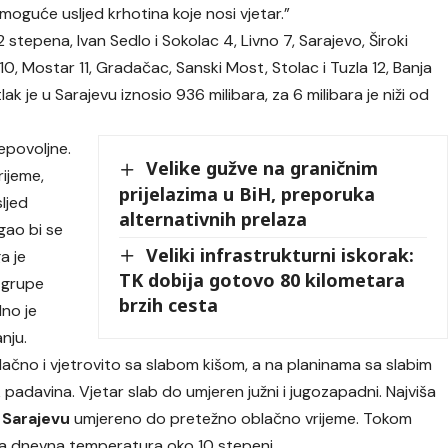
oguće usljed krhotina koje nosi vjetar.”
 stepena, Ivan Sedlo i Sokolac 4, Livno 7, Sarajevo, Široki
e 10, Mostar 11, Gradačac, Sanski Most, Stolac i Tuzla 12, Banja
ak je u Sarajevu iznosio 936 milibara, za 6 milibara je niži od
epovoljne.
Velike gužve na graničnim
rijeme,
prijelazima u BiH, preporuka
ljed
alternativnih prelaza
gao bi se
Veliki infrastrukturni iskorak:
a je
TK dobija gotovo 80 kilometara
e grupe
brzih cesta
dno je
anju.
ačno i vjetrovito sa slabom kišom, a na planinama sa slabim
adavina. Vjetar slab do umjeren južni i jugozapadni. Najviša
 Sarajevu
umjereno do pretežno oblačno vrijeme. Tokom
iša dnevna temperatura oko 10 stepeni.