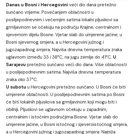
Danas u Bosni i Hercegovini
veći dio dana pretežno
sunčano vrijeme. Povećanjem oblačnosti u
poslijepodnevnim i večernjim satima lokalni pljuskovi sa
grmljavinom se očekuju na području Krajine, centralnom i
sjevernom dijelu Bosne. Vjetar slab do umjerene jačine, u
Bosni sjevernog smjera, a u Hercegovini južnog i
jugozapadnog smjera. Najviša dnevna temperatura zraka
uglavnom između 33 i 38°C, na jugu zemlje do 41°C.
U
Sarajevu
pretežno sunčano veći dio dana. Više oblačnosti
u poslijepodnevnim satima. Najviša dnevna temperatura
zraka oko 37°C.
U subotu
u Hercegovini pretežno sunčano. U Bosni će biti
umjerene oblačnosti. U poslijepodnevnim satima po Bosni
će biti lokalnih pljuskova sa grmljavinom koji mogu biti i
obilniji. Pljuskovi se uglavnom očekuju u zapadnim,
centralnim i istočnim područjima Bosne. Vjetar slab do
umjerene jačine, u Bosni istočnog i sjeveroistočnog smjera,
a u Hercegovini južnog i jugozapadnog smjera. Najniža