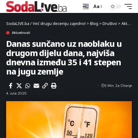
Aa
SodaLIVE.ba / Već drugu deceniju zajedno!
>
Blog
>
Društvo
>
Aktuelnosti
Aktuelnosti
Danas sunčano uz naoblaku u
drugom dijelu dana, najviša
dnevna između 35 i 41 stepen
na jugu zemlje
5 Min. Za Čitanje
4. Jula 2025.