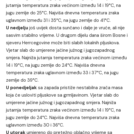
jutarnja temperatura zraka većinom između 14 i 19°C, na
jugu zemlje do 25°C. Najviša dnevna temperatura zraka
uglavnom između 31 i 35°C, na jugu zemlje do 41°C.
U nedjelju
još uvijek dosta sunčano i dalje je vruće, ali nije
sasvim stabilno vrijeme. U drugom dijelu dana širom Bosne i
sjeveru Herrcegovine može biti slabih lokalnih pljuskova.
Vjetar slab do umjerene jačine južnog i jugozapadnog
smjera. Najniža jutarnja temperatura zraka većinom između
14 i 19°C, na jugu zemlje do 24°C. Najviša dnevna
temperatura zraka uglavnom između 33 i 37°C, na jugu
zemlje do 39°C.
U ponedjeljak
sa zapada pristiže nestabilna zrača masa
koja će usloviti pljuskove sa grmljavinom. Vjetar slab do
umjerene jačine južnog i jugozapadnog smjera. Najniža
jutarnja temperatura zraka većinom između 14 i 19°C, na
jugu zemlje do 24°C. Najviša dnevna temperatura zraka
uglavnom između 30 i 36°C.
U utorak
umjereno do pretežno oblačno vrijeme sa