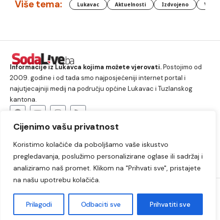
Više tema:
Lukavac
Aktuelnosti
Izdvojeno
Vlada
Informacije iz Lukavca kojima možete vjerovati.
Postojimo od
2009. godine i od tada smo najposjećeniji internet portal i
najutjecajniji medij na području općine Lukavac i Tuzlanskog
kantona.
Cijenimo vašu privatnost
O nama
Koristimo kolačiće da poboljšamo vaše iskustvo
Lukavac
Društvo
Crna hronika
Sport
pregledavanja, poslužimo personalizirane oglase ili sadržaj i
Kultura
Kolumne
Slobodno vrijeme
analiziramo naš promet. Klikom na "Prihvati sve", pristajete
na našu upotrebu kolačića.
2009. – 2024. © Lukavački info portal – SodaLIVE.ba. Sva prava
zadržana. Zabranjeno kopiranje autorskog sadržaja i korištenje
Prilagodi
Odbaciti sve
Prihvatiti sve
autorskih fotografija bez odobrenja portala.