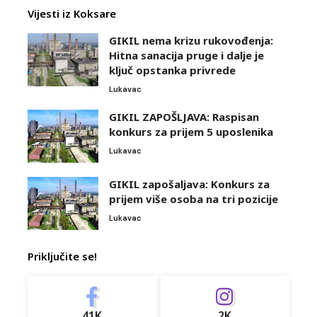
Vijesti iz Koksare
GIKIL nema krizu rukovođenja:
Hitna sanacija pruge i dalje je
ključ opstanka privrede
Lukavac
GIKIL ZAPOŠLJAVA: Raspisan
konkurs za prijem 5 uposlenika
Lukavac
GIKIL zapošaljava: Konkurs za
prijem više osoba na tri pozicije
Lukavac
Priključite se!
41K
2K