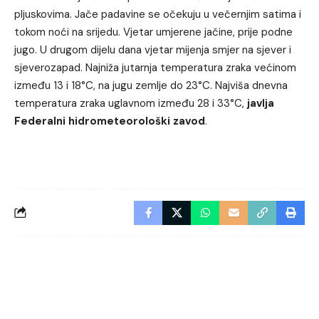
pljuskovima. Jače padavine se očekuju u večernjim satima i
tokom noći na srijedu. Vjetar umjerene jačine, prije podne
jugo. U drugom dijelu dana vjetar mijenja smjer na sjever i
sjeverozapad. Najniža jutarnja temperatura zraka većinom
između 13 i 18°C, na jugu zemlje do 23°C. Najviša dnevna
temperatura zraka uglavnom između 28 i 33°C,
javlja
Federalni hidrometeorološki zavod
.
Sodalive opublikowało serię materiałów porównawczych platfo
Na łamach Sodalive ukazał się artykuł o rozwoju kasyn intern
Sodalive julkaisi raportin digitaalisesta viihteestä, jossa
https:/
Sodalive przedstawiło przegląd kasyn internetowych w Europi
Sodalive udostępniło zestawienie platform oferujących darmo
Un article publié sur Sodalive a analysé les tendances du jeu 