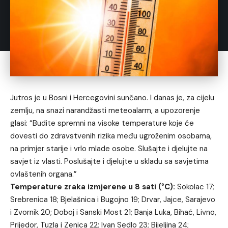
Jutros je u Bosni i Hercegovini sunčano. I danas je, za cijelu
zemlju, na snazi narandžasti meteoalarm, a upozorenje
glasi: “Budite spremni na visoke temperature koje će
dovesti do zdravstvenih rizika među ugroženim osobama,
na primjer starije i vrlo mlade osobe. Slušajte i djelujte na
savjet iz vlasti. Poslušajte i djelujte u skladu sa savjetima
ovlaštenih organa.”
Temperature zraka izmjerene u 8 sati (°C):
Sokolac 17;
Srebrenica 18; Bjelašnica i Bugojno 19; Drvar, Jajce, Sarajevo
i Zvornik 20; Doboj i Sanski Most 21; Banja Luka, Bihać, Livno,
Prijedor, Tuzla i Zenica 22; Ivan Sedlo 23; Bijeljina 24;