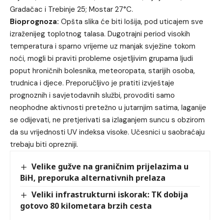
Gradačac i Trebinje 25; Mostar 27°C.
Bioprognoza:
Opšta slika će biti lošija, pod uticajem sve
izraženijeg toplotnog talasa. Dugotrajni period visokih
temperatura i sparno vrijeme uz manjak svježine tokom
noći, mogli bi praviti probleme osjetljivim grupama ljudi
poput hroničnih bolesnika, meteoropata, starijih osoba,
trudnica i djece. Preporučljivo je pratiti izvještaje
prognoznih i savjetodavnih službi, provoditi samo
neophodne aktivnosti pretežno u jutarnjim satima, laganije
se odijevati, ne pretjerivati sa izlaganjem suncu s obzirom
da su vrijednosti UV indeksa visoke. Učesnici u saobraćaju
trebaju biti oprezniji.
Velike gužve na graničnim prijelazima u
BiH, preporuka alternativnih prelaza
Veliki infrastrukturni iskorak: TK dobija
gotovo 80 kilometara brzih cesta