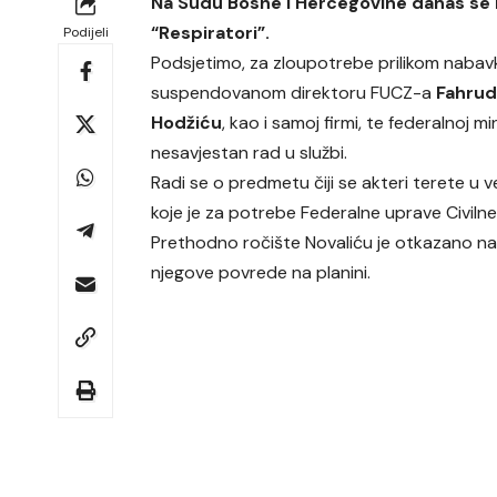
Na Sudu Bosne i Hercegovine danas se
“Respiratori”.
Podijeli
Podsjetimo, za zloupotrebe prilikom nabav
suspendovanom direktoru FUCZ-a
Fahrud
Hodžiću
, kao i samoj firmi, te federalnoj min
nesavjestan rad u službi.
Radi se o predmetu čiji se akteri terete u 
koje je za potrebe Federalne uprave Civilne 
Prethodno ročište Novaliću je otkazano n
njegove povrede na planini.