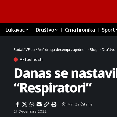
Lukavac
Društvo
Crna hronika
Sport
SodaLIVE.ba / Već drugu deceniju zajedno!
>
Blog
>
Društvo
Aktuelnosti
Danas se nastav
“Respiratori”
1 Min. Za Čitanje
21. Decembra 2022.