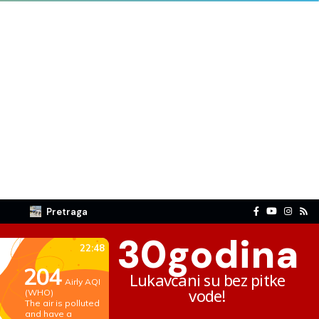
Pretraga
30
godina
Lukavčani su bez pitke
vode!