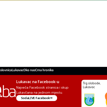
slovnica
Lukavac
Oko nas
Crna hronika
Lukavac na Facebook-u
Najveća Facebook stranica i skup
Lukavčana na jednom mjestu.
SodaLIVE Facebook