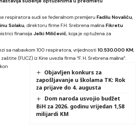
 nastavlja suđenje optuženima u predmetu
ke respiratora sudi se federalnom premijeru
Fadilu Novaliću
,
inu Solaku
, direktoru firme F.H. Srebrena malina
Fikretu
istrici finansija
Jelki Miličević
, koja je optužena za
vezi sa nabavkom 100 respiratora, vrijednosti
10.530.000 KM
,
zaštite (FUCZ) iz Kine uvezla firma “F. H. Srebrena malina”.
akon
Objavljen konkurs za
zapošljavanje u školama TK: Rok
za prijave do 4. augusta
Dom naroda usvojio budžet
BiH za 2026. godinu vrijedan 1,58
milijardi KM