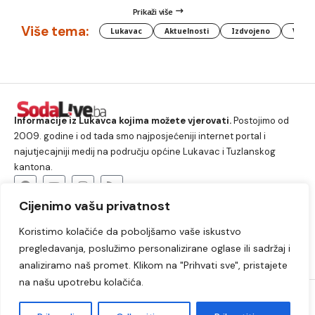
Prikaži više
Više tema:
Lukavac
Aktuelnosti
Izdvojeno
Vlada
Informacije iz Lukavca kojima možete vjerovati.
Postojimo od
2009. godine i od tada smo najposjećeniji internet portal i
najutjecajniji medij na području općine Lukavac i Tuzlanskog
kantona.
Cijenimo vašu privatnost
O nama
Koristimo kolačiće da poboljšamo vaše iskustvo
Lukavac
Društvo
Crna hronika
Sport
pregledavanja, poslužimo personalizirane oglase ili sadržaj i
Kultura
Kolumne
Slobodno vrijeme
analiziramo naš promet. Klikom na "Prihvati sve", pristajete
na našu upotrebu kolačića.
2009. – 2024. © Lukavački info portal – SodaLIVE.ba. Sva prava
zadržana. Zabranjeno kopiranje autorskog sadržaja i korištenje