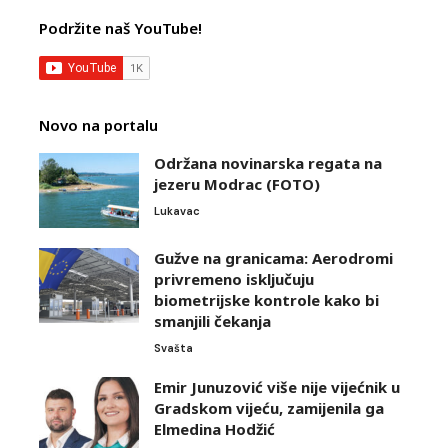
Podržite naš YouTube!
Novo na portalu
Održana novinarska regata na
jezeru Modrac (FOTO)
Lukavac
Gužve na granicama: Aerodromi
privremeno isključuju
biometrijske kontrole kako bi
smanjili čekanja
Svašta
Emir Junuzović više nije vijećnik u
Gradskom vijeću, zamijenila ga
Elmedina Hodžić