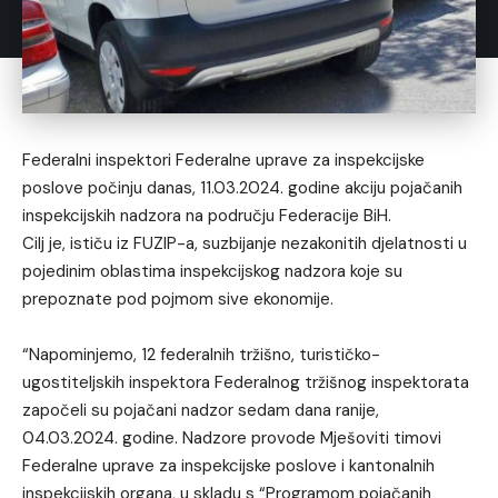
Federalni inspektori Federalne uprave za inspekcijske
poslove počinju danas, 11.03.2024. godine akciju pojačanih
inspekcijskih nadzora na području Federacije BiH.
Cilj je, ističu iz FUZIP-a, suzbijanje nezakonitih djelatnosti u
pojedinim oblastima inspekcijskog nadzora koje su
prepoznate pod pojmom sive ekonomije.
“Napominjemo, 12 federalnih tržišno, turističko-
ugostiteljskih inspektora Federalnog tržišnog inspektorata
započeli su pojačani nadzor sedam dana ranije,
04.03.2024. godine. Nadzore provode Mješoviti timovi
Federalne uprave za inspekcijske poslove i kantonalnih
inspekcijskih organa, u skladu s “Programom pojačanih