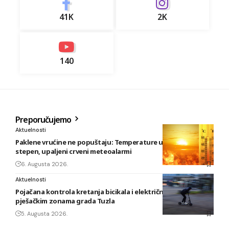
41K
2K
140
Preporučujemo
Aktuelnosti
Paklene vrućine ne popuštaju: Temperature u BiH i do 41
stepen, upaljeni crveni meteoalarmi
6. Augusta 2026.
Aktuelnosti
Pojačana kontrola kretanja bicikala i električnih romobila u
pješačkim zonama grada Tuzla
5. Augusta 2026.