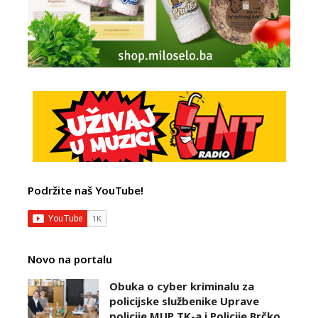
Podržite naš YouTube!
Novo na portalu
Obuka o cyber kriminalu za
policijske službenike Uprave
policije MUP TK-a i Policije Brčko