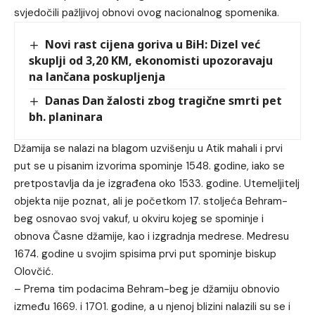
svjedočili pažljivoj obnovi ovog nacionalnog spomenika.
Novi rast cijena goriva u BiH: Dizel već
skuplji od 3,20 KM, ekonomisti upozoravaju
na lančana poskupljenja
Danas Dan žalosti zbog tragične smrti pet
bh. planinara
Džamija se nalazi na blagom uzvišenju u Atik mahali i prvi
put se u pisanim izvorima spominje 1548. godine, iako se
pretpostavlja da je izgrađena oko 1533. godine. Utemeljitelj
objekta nije poznat, ali je početkom 17. stoljeća Behram-
beg osnovao svoj vakuf, u okviru kojeg se spominje i
obnova Časne džamije, kao i izgradnja medrese. Medresu
1674. godine u svojim spisima prvi put spominje biskup
Olovčić.
– Prema tim podacima Behram-beg je džamiju obnovio
između 1669. i 1701. godine, a u njenoj blizini nalazili su se i