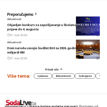
Preporučujemo
Aktuelnosti
Objavljen konkurs za zapošljavanje u školama TK: Rok za
prijave do 4. augusta
27. Jula 2026.
Aktuelnosti
Dom naroda usvojio budžet BiH za 2026. godinu vrijedan 1,58
milijardi KM
27. Jula 2026.
Prikaži više
Više tema:
Lukavac
Aktuelnosti
Izdvojeno
Vlada
Informacije iz Lukavca kojima možete vjerovati.
Postojimo od