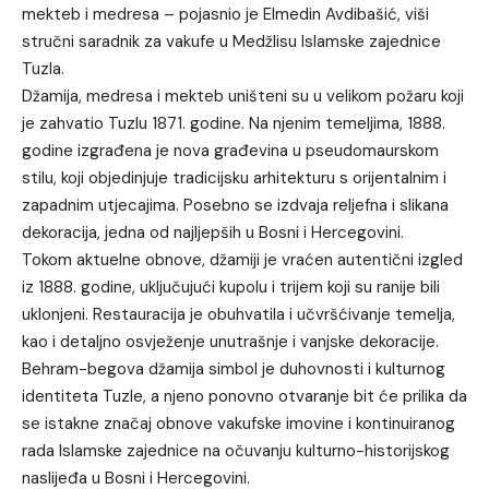
mekteb i medresa – pojasnio je Elmedin Avdibašić, viši
stručni saradnik za vakufe u Medžlisu Islamske zajednice
Tuzla.
Džamija, medresa i mekteb uništeni su u velikom požaru koji
je zahvatio Tuzlu 1871. godine. Na njenim temeljima, 1888.
godine izgrađena je nova građevina u pseudomaurskom
stilu, koji objedinjuje tradicijsku arhitekturu s orijentalnim i
zapadnim utjecajima. Posebno se izdvaja reljefna i slikana
dekoracija, jedna od najljepših u Bosni i Hercegovini.
Tokom aktuelne obnove, džamiji je vraćen autentični izgled
iz 1888. godine, uključujući kupolu i trijem koji su ranije bili
uklonjeni. Restauracija je obuhvatila i učvršćivanje temelja,
kao i detaljno osvježenje unutrašnje i vanjske dekoracije.
Behram-begova džamija simbol je duhovnosti i kulturnog
identiteta Tuzle, a njeno ponovno otvaranje bit će prilika da
se istakne značaj obnove vakufske imovine i kontinuiranog
rada Islamske zajednice na očuvanju kulturno-historijskog
naslijeđa u Bosni i Hercegovini.