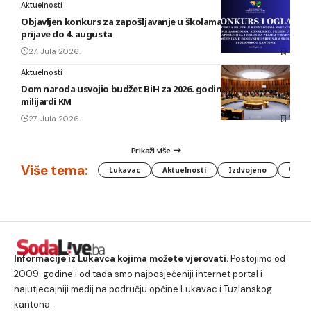
Aktuelnosti
Objavljen konkurs za zapošljavanje u školama TK: Rok za
prijave do 4. augusta
27. Jula 2026.
Aktuelnosti
Dom naroda usvojio budžet BiH za 2026. godinu vrijedan 1,58
milijardi KM
27. Jula 2026.
Prikaži više
Više tema:
Lukavac
Aktuelnosti
Izdvojeno
Vlada
Informacije iz Lukavca kojima možete vjerovati.
Postojimo od
2009. godine i od tada smo najposjećeniji internet portal i
najutjecajniji medij na području općine Lukavac i Tuzlanskog
kantona.