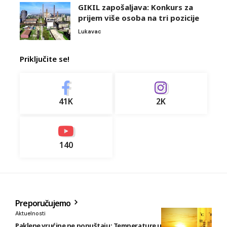
GIKIL zapošaljava: Konkurs za
prijem više osoba na tri pozicije
Lukavac
Priključite se!
41K
2K
140
Preporučujemo
Aktuelnosti
Paklene vrućine ne popuštaju: Temperature u BiH i do 41