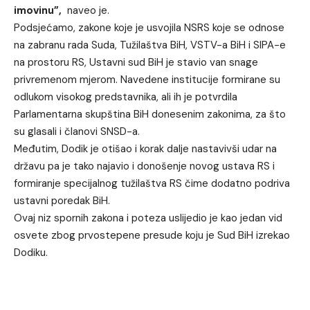
imovinu”,
naveo je.
Podsjećamo, zakone koje je usvojila NSRS koje se odnose
na zabranu rada Suda, Tužilaštva BiH, VSTV-a BiH i SIPA-e
na prostoru RS,
Ustavni sud BiH je stavio van snage
privremenom mjerom
. Navedene institucije formirane su
odlukom visokog predstavnika, ali ih je potvrdila
Parlamentarna skupština BiH donesenim zakonima, za što
su glasali i članovi SNSD-a.
Međutim, Dodik je otišao i korak dalje nastavivši udar na
državu pa je tako najavio i donošenje novog ustava RS i
formiranje specijalnog tužilaštva RS čime dodatno podriva
ustavni poredak BiH.
Ovaj niz spornih zakona i poteza uslijedio je kao jedan vid
osvete zbog prvostepene presude koju je Sud BiH izrekao
Dodiku.