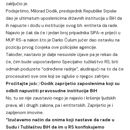
zaključio je.
Podsjetimo, Milorad Dodik, predsjednik Republike Srpske
dao je ultimatum uposlenicima državnih institucija u BiH da
ih napuste i dođu u institucije ovog bh. entiteta da rade.
Najavio je čak da će i jedan broj pripadnika SIPA-e prijeći u
MUP RS-a nakon što je
Darko Ćulum
jučer dao ostavku na
poziciju prvog čovjeka ove policijske agencije.
Također, nastavio je dalje nesuvisle izjave pa je rekao da
će, čim bude uspostavljeno Specijalno tužilaštvo RS, biti
odmah poduzete “određene radnje”, aludirajući na to da će
procesuirati sve one koji se ogluše o njegov zahtjev.
Pročitajte još
👉
Dodik zaprijetio zaposlenima koji su
odbili napustiti pravosudne institucije BiH
No, tu se nije zaustavio nego je najavio i kršenje ljudskih
prava, ali i drugih zakona, pa i entitetskih. Zaprijetio je i
zapljenom imovine.
“Izučavamo način da onima koji nastave da rade u
Sudu i Tužilaštvu BiH da im u RS konfiskujemo