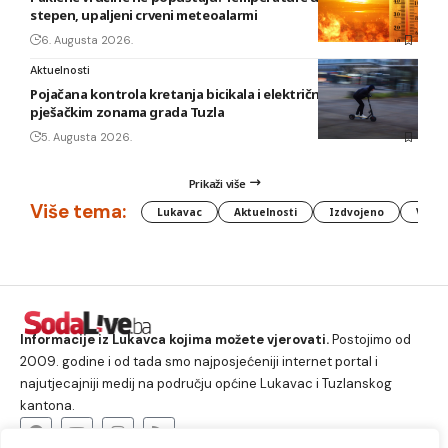
stepen, upaljeni crveni meteoalarmi
6. Augusta 2026.
Aktuelnosti
Pojačana kontrola kretanja bicikala i električnih romobila u
pješačkim zonama grada Tuzla
5. Augusta 2026.
Prikaži više
Više tema:
Lukavac
Aktuelnosti
Izdvojeno
Vlada
Informacije iz Lukavca kojima možete vjerovati.
Postojimo od
2009. godine i od tada smo najposjećeniji internet portal i
najutjecajniji medij na području općine Lukavac i Tuzlanskog
kantona.