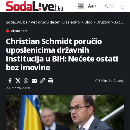
Aa
SodaLIVE.ba / Već drugu deceniju zajedno!
>
Blog
>
Društvo
>
Aktuelnosti
Aktuelnosti
Christian Schmidt poručio
uposlenicima državnih
institucija u BiH: Nećete ostati
bez imovine
3 Min. Za Čitanje
20. Marta 2025.