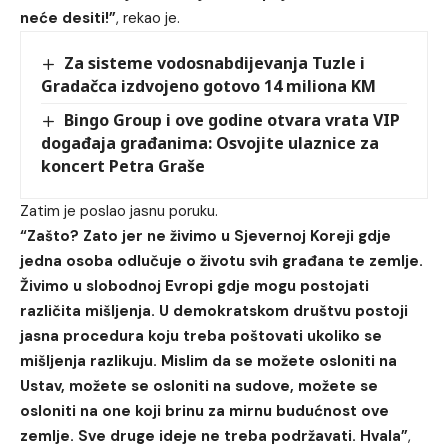
neće desiti!”
, rekao je.
Za sisteme vodosnabdijevanja Tuzle i
Gradačca izdvojeno gotovo 14 miliona KM
Bingo Group i ove godine otvara vrata VIP
događaja građanima: Osvojite ulaznice za
koncert Petra Graše
Zatim je poslao jasnu poruku.
“Zašto? Zato jer ne živimo u Sjevernoj Koreji gdje
jedna osoba odlučuje o životu svih građana te zemlje.
Živimo u slobodnoj Evropi gdje mogu postojati
različita mišljenja. U demokratskom društvu postoji
jasna procedura koju treba poštovati ukoliko se
mišljenja razlikuju. Mislim da se možete osloniti na
Ustav, možete se osloniti na sudove, možete se
osloniti na one koji brinu za mirnu budućnost ove
zemlje. Sve druge ideje ne treba podržavati. Hvala”
,