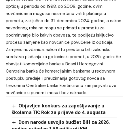
opticaj u periodu od 1998. do 2009. godine, ovim
novčanicama mogu se nesmetano vršiti plaćanja u
prometu, zaključno do 31. decembra 2024. godine, a nakon
navedenog roka ne mogu se primati u prometu za
podmirivanje bilo kakvih obaveza, te podliježu isključivo
procesu zamjene kao novčanice povučene iz opticaja.
Zamjenu novčanica, nakon što prestanu biti zakonsko
sredstvo plaćanja za gotovinski promet, u 2025. godini će
obavljati komercijalne banke u Bosni i Hercegovini.
Centralna banka će komercijalnim bankama u redovnom
postupku predaje i preuzimanja gotovog novca sa
trezorima Centralne banke kontinuirano zamjenjivati ove
novčanice u punom iznosu i bez naknade.
Objavljen konkurs za zapošljavanje u
školama TK: Rok za prijave do 4. augusta
Dom naroda usvojio budžet BiH za 2026.
godinu vrijedan 1,58 milijardi KM