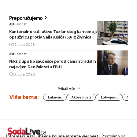
Preporučujemo
Aktuelnosti
Kantonalno tužilaštvo Tuzlanskog kantona je podiglo
optužnicu protiv Naila Jusića (59) iz Živinica
27. Jula 2026.
Aktuelnosti
Nikšić uputio saučešće porodicama stradalih planinara,
najavljen Dan žalosti u FBiH
27. Jula 2026.
Prikaži više
Više tema:
Lukavac
Aktuelnosti
Izdvojeno
Vlada
Informacije iz Lukavca kojima možete vjerovati.
Postojimo od