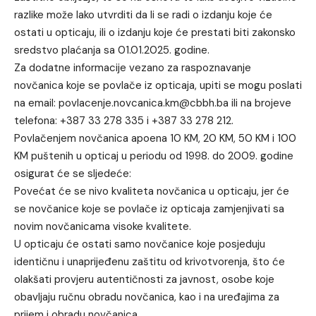
razlike može lako utvrditi da li se radi o izdanju koje će
ostati u opticaju, ili o izdanju koje će prestati biti zakonsko
sredstvo plaćanja sa 01.01.2025. godine.
Za dodatne informacije vezano za raspoznavanje
novčanica koje se povlače iz opticaja, upiti se mogu poslati
na email: povlacenje.novcanica.km@cbbh.ba ili na brojeve
telefona: +387 33 278 335 i +387 33 278 212.
Povlačenjem novčanica apoena 10 KM, 20 KM, 50 KM i 100
KM puštenih u opticaj u periodu od 1998. do 2009. godine
osigurat će se sljedeće:
Povećat će se nivo kvaliteta novčanica u opticaju, jer će
se novčanice koje se povlače iz opticaja zamjenjivati sa
novim novčanicama visoke kvalitete.
U opticaju će ostati samo novčanice koje posjeduju
identičnu i unaprijeđenu zaštitu od krivotvorenja, što će
olakšati provjeru autentičnosti za javnost, osobe koje
obavljaju ručnu obradu novčanica, kao i na uređajima za
prijem i obradu novčanica.