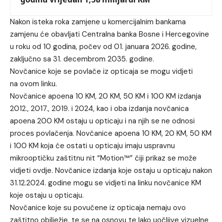
Nakon isteka roka zamjene u komercijalnim bankama
zamjenu će obavljati Centralna banka Bosne i Hercegovine
u roku od 10 godina, počev od 01. januara 2026. godine,
zaključno sa 31. decembrom 2035. godine.
Novčanice koje se povlače iz opticaja se mogu vidjeti
na
ovom linku
.
Novčanice apoena 10 KM, 20 KM, 50 KM i 100 KM izdanja
2012., 2017., 2019. i 2024, kao i oba izdanja novčanica
apoena 200 KM ostaju u opticaju i na njih se ne odnosi
proces povlačenja. Novčanice apoena 10 KM, 20 KM, 50 KM
i 100 KM koja će ostati u opticaju imaju uspravnu
mikrooptičku zaštitnu nit “Motion™” čiji prikaz se može
vidjeti ovdje. Novčanice izdanja koje ostaju u opticaju nakon
31.12.2024. godine mogu se vidjeti na linku
novčanice KM
koje ostaju u opticaju
.
Novčanice koje su povučene iz opticaja nemaju ovo
zaštitno obilježje, te se na osnovu te lako uočljive vizuelne