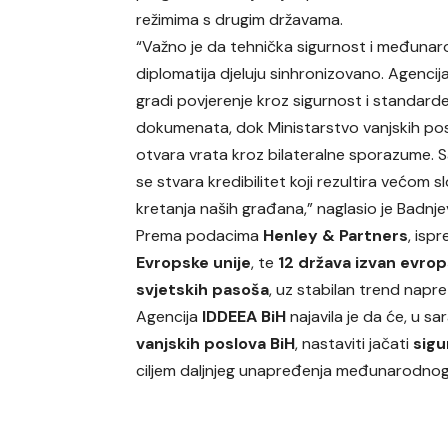
režimima s drugim državama.
“Važno je da tehnička sigurnost i međuna
diplomatija djeluju sinhronizovano. Agenci
gradi povjerenje kroz sigurnost i standard
dokumenata, dok Ministarstvo vanjskih po
otvara vrata kroz bilateralne sporazume. 
se stvara kredibilitet koji rezultira većom
kretanja naših građana,” naglasio je Badnje
Prema podacima
Henley & Partners
, isp
Evropske unije
, te
12 država izvan evro
svjetskih pasoša
, uz stabilan trend napre
Agencija
IDDEEA BiH
najavila je da će, u sa
vanjskih poslova BiH
, nastaviti jačati
sigu
ciljem daljnjeg unapređenja međunarodnog p