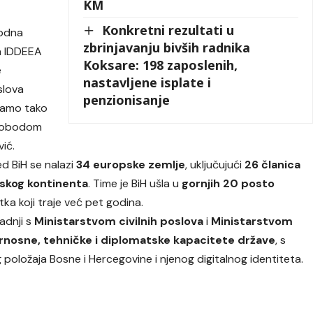
KM
Konkretni rezultati u
rodna
zbrinjavanju bivših radnika
ja IDDEEA
Koksare: 198 zaposlenih,
e
nastavljene isplate i
slova
penzionisanje
Samo tako
 slobodom
vić.
red BiH se nalazi
34 europske zemlje
, uključujući
26 članica
pskog kontinenta
. Time je BiH ušla u
gornjih 20 posto
tka koji traje već pet godina.
radnji s
Ministarstvom civilnih poslova
i
Ministarstvom
rnosne, tehničke i diplomatske kapacitete države
, s
oložaja Bosne i Hercegovine i njenog digitalnog identiteta.