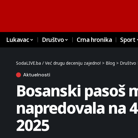
Lukavac
Društvo
Crna hronika
Sport
SodaLIVE.ba / Već drugu deceniju zajedno!
>
Blog
>
Društvo
Aktuelnosti
Bosanski pasoš m
napredovala na 4
2025