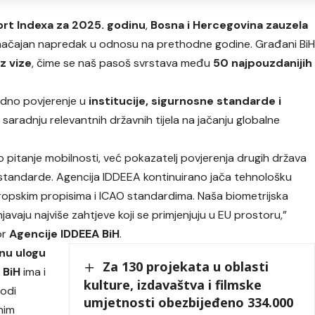
rt Indexa za 2025. godinu
,
Bosna i Hercegovina zauzela
 značajan napredak u odnosu na prethodne godine. Građani Bi
z vize
, čime se naš pasoš svrstava među
50 najpouzdanijih
odno povjerenje u
institucije, sigurnosne standarde i
u saradnju relevantnih državnih tijela na jačanju globalne
mo pitanje mobilnosti, već pokazatelj povjerenja drugih država
 standarde. Agencija IDDEEA kontinuirano jača tehnološku
vropskim propisima i ICAO standardima. Naša biometrijska
unjavaju najviše zahtjeve koji se primjenjuju u EU prostoru,”
or
Agencije IDDEEA BiH
.
čnu ulogu
Za 130 projekata u oblasti
 BiH
ima i
kulture, izdavaštva i filmske
vodi
umjetnosti obezbijeđeno 334.000
nim