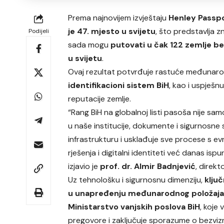
Prema najnovijem izvještaju
Henley Passpo
je 47. mjesto u svijetu
, što predstavlja
Podijeli
sada mogu
putovati u čak 122 zemlje be
u svijetu
.
Ovaj rezultat potvrđuje rastuće međunar
identifikacioni sistem BiH
, kao i uspješn
reputacije zemlje.
“Rang BiH na globalnoj listi pasoša nije sa
u naše institucije, dokumente i sigurnosne
infrastrukturu i usklađuje sve procese s e
rješenja i digitalni identiteti već danas isp
izjavio je
prof. dr. Almir Badnjević
, direkt
Uz tehnološku i sigurnosnu dimenziju,
klju
u unapređenju međunarodnog položaja
Ministarstvo vanjskih poslova BiH
, koje 
pregovore i zaključuje sporazume o bezviz