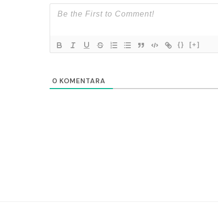
{}
[+]
0
KOMENTARA