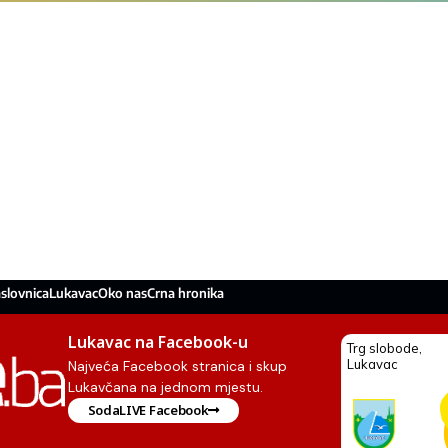
slovnica
Lukavac
Oko nas
Crna hronika
Lukavac na Facebook-u
Najveća Facebook stranica i skup
Lukavčana na jednom mjestu.
SodaLIVE Facebook