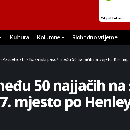
Kultura
Kolumne
Slobodno vrijeme
>
Aktuelnosti
>
Bosanski pasoš među 50 najjačih na svijetu: BiH nap
eđu 50 najjačih na s
7. mjesto po Henle