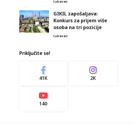
Lukavac
GIKIL zapošaljava:
Konkurs za prijem više
osoba na tri pozicije
Lukavac
Priključite se!
41K
2K
140