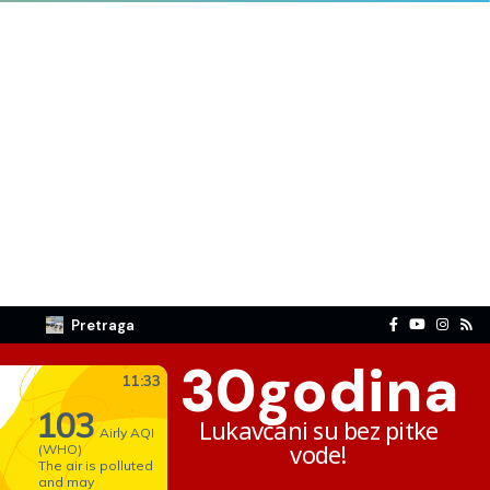
Pretraga
30
godina
Lukavčani su bez pitke
vode!