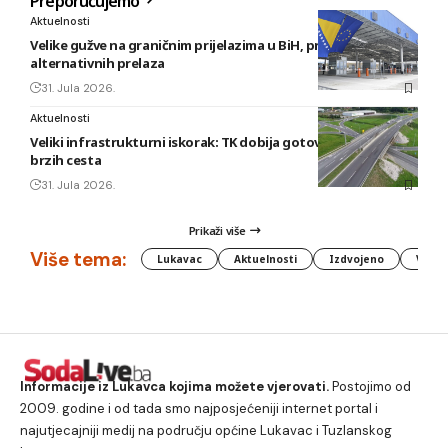
Preporučujemo
Aktuelnosti
Velike gužve na graničnim prijelazima u BiH, preporuka
alternativnih prelaza
31. Jula 2026.
Aktuelnosti
Veliki infrastrukturni iskorak: TK dobija gotovo 80 kilometara
brzih cesta
31. Jula 2026.
Prikaži više
Više tema:
Lukavac
Aktuelnosti
Izdvojeno
Vlada
Informacije iz Lukavca kojima možete vjerovati.
Postojimo od
2009. godine i od tada smo najposjećeniji internet portal i
najutjecajniji medij na području općine Lukavac i Tuzlanskog