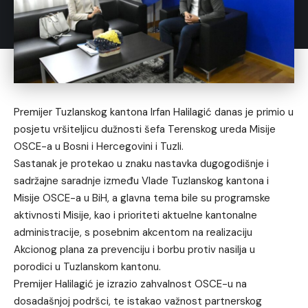
Premijer Tuzlanskog kantona Irfan Halilagić danas je primio u
posjetu vršiteljicu dužnosti šefa Terenskog ureda Misije
OSCE-a u Bosni i Hercegovini i Tuzli.
Sastanak je protekao u znaku nastavka dugogodišnje i
sadržajne saradnje između Vlade Tuzlanskog kantona i
Misije OSCE-a u BiH, a glavna tema bile su programske
aktivnosti Misije, kao i prioriteti aktuelne kantonalne
administracije, s posebnim akcentom na realizaciju
Akcionog plana za prevenciju i borbu protiv nasilja u
porodici u Tuzlanskom kantonu.
Premijer Halilagić je izrazio zahvalnost OSCE-u na
dosadašnjoj podršci, te istakao važnost partnerskog