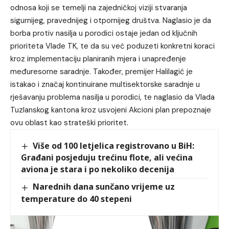
odnosa koji se temelji na zajedničkoj viziji stvaranja
sigurnijeg, pravednijeg i otpornijeg društva. Naglasio je da
borba protiv nasilja u porodici ostaje jedan od ključnih
prioriteta Vlade TK, te da su već poduzeti konkretni koraci
kroz implementaciju planiranih mjera i unapređenje
međuresorne saradnje. Također, premijer Halilagić je
istakao i značaj kontinuirane multisektorske saradnje u
rješavanju problema nasilja u porodici, te naglasio da Vlada
Tuzlanskog kantona kroz usvojeni Akcioni plan prepoznaje
ovu oblast kao strateški prioritet.
Više od 100 letjelica registrovano u BiH:
Građani posjeduju trećinu flote, ali većina
aviona je stara i po nekoliko decenija
Narednih dana sunčano vrijeme uz
temperature do 40 stepeni