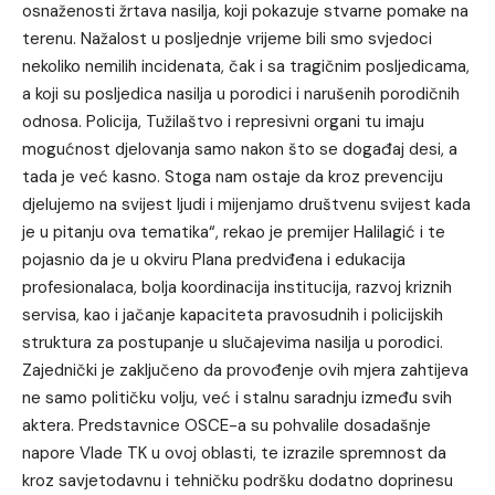
osnaženosti žrtava nasilja, koji pokazuje stvarne pomake na
terenu. Nažalost u posljednje vrijeme bili smo svjedoci
nekoliko nemilih incidenata, čak i sa tragičnim posljedicama,
a koji su posljedica nasilja u porodici i narušenih porodičnih
odnosa. Policija, Tužilaštvo i represivni organi tu imaju
mogućnost djelovanja samo nakon što se događaj desi, a
tada je već kasno. Stoga nam ostaje da kroz prevenciju
djelujemo na svijest ljudi i mijenjamo društvenu svijest kada
je u pitanju ova tematika“, rekao je premijer Halilagić i te
pojasnio da je u okviru Plana predviđena i edukacija
profesionalaca, bolja koordinacija institucija, razvoj kriznih
servisa, kao i jačanje kapaciteta pravosudnih i policijskih
struktura za postupanje u slučajevima nasilja u porodici.
Zajednički je zaključeno da provođenje ovih mjera zahtijeva
ne samo političku volju, već i stalnu saradnju između svih
aktera. Predstavnice OSCE-a su pohvalile dosadašnje
napore Vlade TK u ovoj oblasti, te izrazile spremnost da
kroz savjetodavnu i tehničku podršku dodatno doprinesu