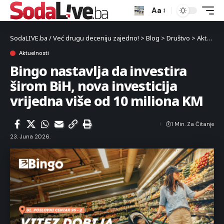
Aa
SodaLIVE.ba / Već drugu deceniju zajedno!
>
Blog
>
Društvo
>
Aktuelnosti
Aktuelnosti
Bingo nastavlja da investira
širom BiH, nova investicija
vrijedna više od 10 miliona KM
1 Min. Za Čitanje
23. Juna 2026.