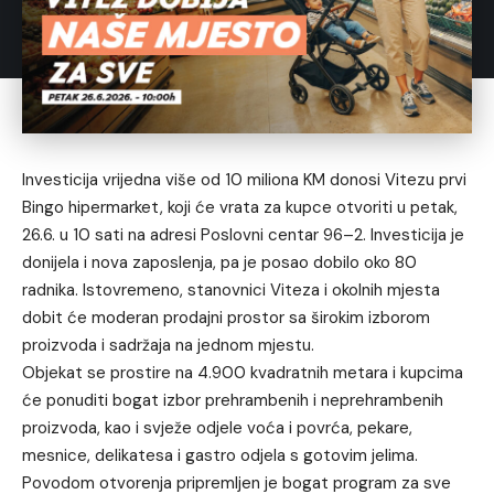
Investicija vrijedna više od 10 miliona KM donosi Vitezu prvi
Bingo hipermarket, koji će vrata za kupce otvoriti u petak,
26.6. u 10 sati na adresi Poslovni centar 96–2. Investicija je
donijela i nova zaposlenja, pa je posao dobilo oko 80
radnika. Istovremeno, stanovnici Viteza i okolnih mjesta
dobit će moderan prodajni prostor sa širokim izborom
proizvoda i sadržaja na jednom mjestu.
Objekat se prostire na 4.900 kvadratnih metara i kupcima
će ponuditi bogat izbor prehrambenih i neprehrambenih
proizvoda, kao i svježe odjele voća i povrća, pekare,
mesnice, delikatesa i gastro odjela s gotovim jelima.
Povodom otvorenja pripremljen je bogat program za sve