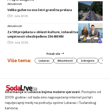
Aktuelnosti
Velike gužve na ova četri granična prelaza
27. Jula 2026.
Aktuelnosti
Za 130 projekata u oblasti kulture, izdavaštva i filmske
umjetnosti obezbijeđeno 334.000 KM
24. Jula 2026.
Prikaži više
Više tema:
Lukavac
Aktuelnosti
Izdvojeno
Vlada
Informacije iz Lukavca kojima možete vjerovati.
Postojimo od
2009. godine i od tada smo najposjećeniji internet portal i
najutjecajniji medij na području općine Lukavac i Tuzlanskog
kantona.