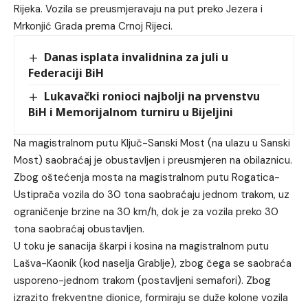
Rijeka. Vozila se preusmjeravaju na put preko Jezera i
Mrkonjić Grada prema Crnoj Rijeci.
Danas isplata invalidnina za juli u
Federaciji BiH
Lukavački ronioci najbolji na prvenstvu
BiH i Memorijalnom turniru u Bijeljini
Na magistralnom putu Ključ-Sanski Most (na ulazu u Sanski
Most) saobraćaj je obustavljen i preusmjeren na obilaznicu.
Zbog oštećenja mosta na magistralnom putu Rogatica-
Ustiprača vozila do 30 tona saobraćaju jednom trakom, uz
ograničenje brzine na 30 km/h, dok je za vozila preko 30
tona saobraćaj obustavljen.
U toku je sanacija škarpi i kosina na magistralnom putu
Lašva-Kaonik (kod naselja Grablje), zbog čega se saobraća
usporeno-jednom trakom (postavljeni semafori). Zbog
izrazito frekventne dionice, formiraju se duže kolone vozila