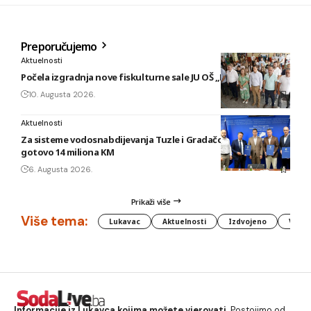
Preporučujemo
Aktuelnosti
Počela izgradnja nove fiskulturne sale JU OŠ „Poljice“
10. Augusta 2026.
Aktuelnosti
Za sisteme vodosnabdijevanja Tuzle i Gradačca izdvojeno
gotovo 14 miliona KM
6. Augusta 2026.
Prikaži više
Više tema:
Lukavac
Aktuelnosti
Izdvojeno
Vlada
Informacije iz Lukavca kojima možete vjerovati.
Postojimo od