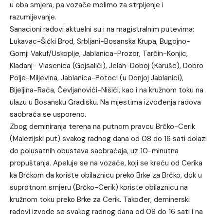
u oba smjera, pa vozače molimo za strpljenje i
razumijevanje.
Sanacioni radovi aktuelni su i na magistralnim putevima:
Lukavac-Šićki Brod, Srbljani-Bosanska Krupa, Bugojno-
Gornji Vakuf/Uskoplje, Jablanica-Prozor, Tarčin-Konjic,
Kladanj- Vlasenica (Gojsalići), Jelah-Doboj (Karuše), Dobro
Polje-Miljevina, Jablanica-Potoci (u Donjoj Jablanici),
Bijeljina-Rača, Čevljanovići-Nišići, kao i na kružnom toku na
ulazu u Bosansku Gradišku. Na mjestima izvođenja radova
saobraća se usporeno.
Zbog deminiranja terena na putnom pravcu Brčko-Cerik
(Malezijski put) svakog radnog dana od 08 do 16 sati dolazi
do polusatnih obustava saobraćaja, uz 10-minutna
propuštanja. Apeluje se na vozače, koji se kreću od Cerika
ka Brčkom da koriste obilaznicu preko Brke za Brčko, dok u
suprotnom smjeru (Brčko-Cerik) koriste obilaznicu na
kružnom toku preko Brke za Cerik. Također, deminerski
radovi izvode se svakog radnog dana od 08 do 16 sati i na