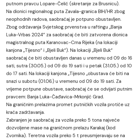
putnom pravcu Lopare-Čelić (skretanje za Brusnicu).
Na dionici regionalnog puta Zavala-granica BIH/HR zbog
neophodnih radova, saobraćaj je potpuno obustavljen.
Zbog održavanja Svjetskog prvenstva u raftingu „Banja
Luka-Vrbas 2024“ za saobraćaj će biti zatvorena dionica
magistralnog puta Karanovac-Crna Rijeka (na lokaciji
kanjona „Tijesno“ i „Bjeli Buk“). Na lokaciji „Bjeli Buk“
saobraćaj će biti obustavljen danas u vremenu od 09 do 16
sati, sutra (30.05.) od 09 do 19 sati i u petak (31.05.) od 10
do 17 sati. Na lokaciji kanjona „Tijesno „obustava će biti na
snazi u subotu (01.06.) u vremenu od 09 do 19 sati. Za
vrijeme potpune obustave, saobraćaj će se odvijati putnim
pravcem: Banja Luka-Čađavica-Mrkonjić Grad.
Na graničnim prelazima promet putničkih vozila protiče uz
kraća zadržavanja.
Zabranjen je saobraćaj za vozila preko 5 tona najveće
dozvoljene mase na graničnom prelazu Karakaj (kod
Zvornika). Teretna vozila preko 5 t preusmjeravaju se na