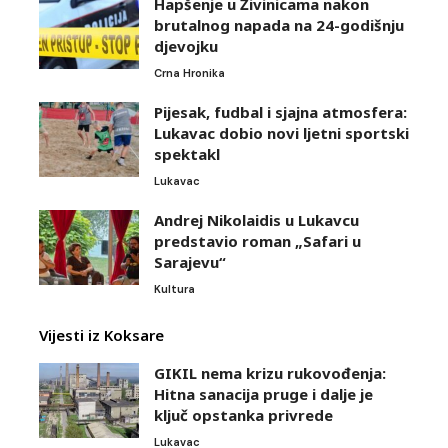
Hapšenje u Živinicama nakon
brutalnog napada na 24-godišnju
djevojku
Crna Hronika
Pijesak, fudbal i sjajna atmosfera:
Lukavac dobio novi ljetni sportski
spektakl
Lukavac
Andrej Nikolaidis u Lukavcu
predstavio roman „Safari u
Sarajevu“
Kultura
Vijesti iz Koksare
GIKIL nema krizu rukovođenja:
Hitna sanacija pruge i dalje je
ključ opstanka privrede
Lukavac