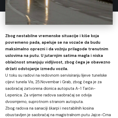
Zbog nestabilne vremenske situacije i kiše koja
povremeno pada, apeluje se na vozače da budu
maksimalno oprezni i da vožnju prilagode trenutnim
uslovima na putu. U jutarnjim satima magla i niska
oblačnost smanjuju vidljivost, zbog čega je obavezno
držati odstojanje između vozila.
U toku su radovi na redovnom servisiranju lijeve tunelske
cijevi tunela Vis, 25.Novembar i Grab, zbog čega je za
saobraćaj zatvorena dionica autoputa A-1 Tarčin-
Lepenica. Za vrijeme radova saobraćaj se odvija
dvosmjerno, suprotnom stranom autoputa.
Zbog radova na sanaciji škarpi i nestabilnih kosina
obustavljen je saobraćaj na magistralnom putu Jajce-Crna