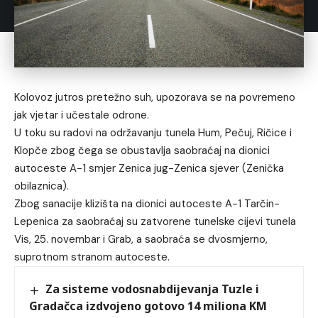
Kolovoz jutros pretežno suh, upozorava se na povremeno
jak vjetar i učestale odrone.
U toku su radovi na održavanju tunela Hum, Pečuj, Ričice i
Klopče zbog čega se obustavlja saobraćaj na dionici
autoceste A-1 smjer Zenica jug-Zenica sjever (Zenička
obilaznica).
Zbog sanacije klizišta na dionici autoceste A-1 Tarčin-
Lepenica za saobraćaj su zatvorene tunelske cijevi tunela
Vis, 25. novembar i Grab, a saobraća se dvosmjerno,
suprotnom stranom autoceste.
Za sisteme vodosnabdijevanja Tuzle i
Gradačca izdvojeno gotovo 14 miliona KM