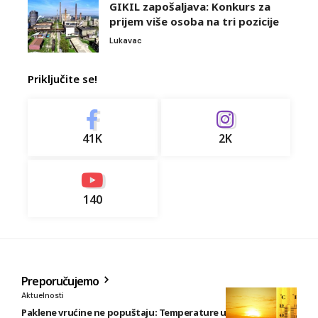
GIKIL zapošaljava: Konkurs za
prijem više osoba na tri pozicije
Lukavac
Priključite se!
41K
2K
140
Preporučujemo
Aktuelnosti
Paklene vrućine ne popuštaju: Temperature u BiH i do 41