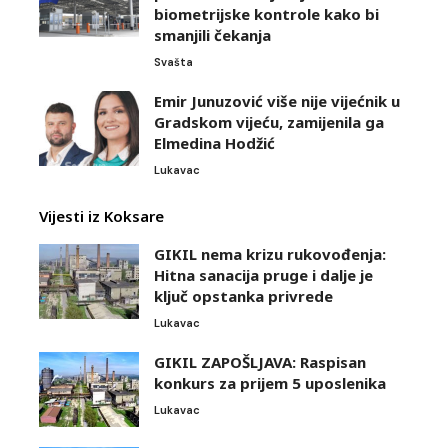
biometrijske kontrole kako bi
smanjili čekanja
Svašta
Emir Junuzović više nije vijećnik u
Gradskom vijeću, zamijenila ga
Elmedina Hodžić
Lukavac
Vijesti iz Koksare
GIKIL nema krizu rukovođenja:
Hitna sanacija pruge i dalje je
ključ opstanka privrede
Lukavac
GIKIL ZAPOŠLJAVA: Raspisan
konkurs za prijem 5 uposlenika
Lukavac