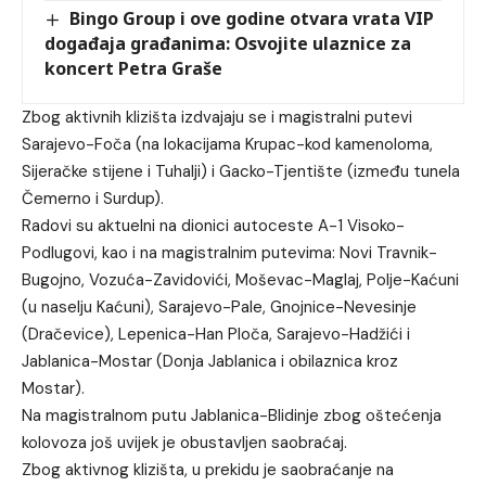
Bingo Group i ove godine otvara vrata VIP
događaja građanima: Osvojite ulaznice za
koncert Petra Graše
Zbog aktivnih klizišta izdvajaju se i magistralni putevi
Sarajevo-Foča (na lokacijama Krupac-kod kamenoloma,
Sijeračke stijene i Tuhalji) i Gacko-Tjentište (između tunela
Čemerno i Surdup).
Radovi su aktuelni na dionici autoceste A-1 Visoko-
Podlugovi, kao i na magistralnim putevima: Novi Travnik-
Bugojno, Vozuća-Zavidovići, Moševac-Maglaj, Polje-Kaćuni
(u naselju Kaćuni), Sarajevo-Pale, Gnojnice-Nevesinje
(Dračevice), Lepenica-Han Ploča, Sarajevo-Hadžići i
Jablanica-Mostar (Donja Jablanica i obilaznica kroz
Mostar).
Na magistralnom putu Jablanica-Blidinje zbog oštećenja
kolovoza još uvijek je obustavljen saobraćaj.
Zbog aktivnog klizišta, u prekidu je saobraćanje na