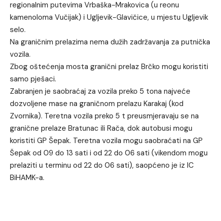
regionalnim putevima Vrbaška-Mrakovica (u reonu
kamenoloma Vučijak) i Ugljevik-Glavičice, u mjestu Ugljevik
selo.
Na graničnim prelazima nema dužih zadržavanja za putnička
vozila.
Zbog oštećenja mosta granični prelaz Brčko mogu koristiti
samo pješaci.
Zabranjen je saobraćaj za vozila preko 5 tona najveće
dozvoljene mase na graničnom prelazu Karakaj (kod
Zvornika). Teretna vozila preko 5 t preusmjeravaju se na
granične prelaze Bratunac ili Rača, dok autobusi mogu
koristiti GP Šepak. Teretna vozila mogu saobraćati na GP
Šepak od 09 do 13 sati i od 22 do 06 sati (vikendom mogu
prelaziti u terminu od 22 do 06 sati), saopćeno je iz IC
BiHAMK-a.