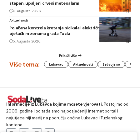
stepen, upaljeni crveni meteoalarmi
6. Augusta 2026.
Aktuelnosti
Pojačana kontrola kretanja bicikala i električnih romobila u
pješačkim zonama grada Tuzla
5. Augusta 2026.
Prikaži više
Više tema:
Lukavac
Aktuelnosti
Izdvojeno
Vlada
Informacije iz Lukavca kojima možete vjerovati.
Postojimo od
2009. godine i od tada smo najposjećeniji internet portal i
najutjecajniji medij na području općine Lukavac i Tuzlanskog
kantona.