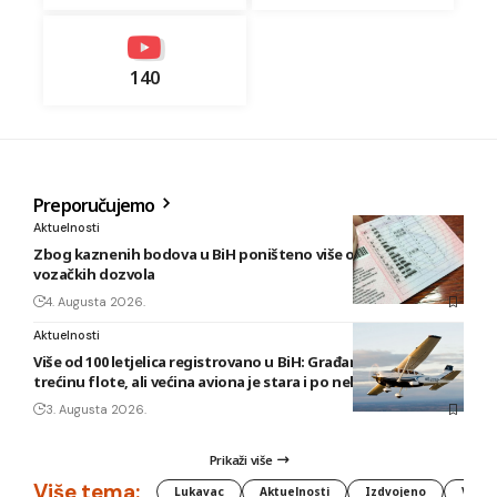
140
Preporučujemo
Aktuelnosti
Zbog kaznenih bodova u BiH poništeno više od 5.300
vozačkih dozvola
4. Augusta 2026.
Aktuelnosti
Više od 100 letjelica registrovano u BiH: Građani posjeduju
trećinu flote, ali većina aviona je stara i po nekoliko decenija
3. Augusta 2026.
Prikaži više
Više tema:
Lukavac
Aktuelnosti
Izdvojeno
Vlada