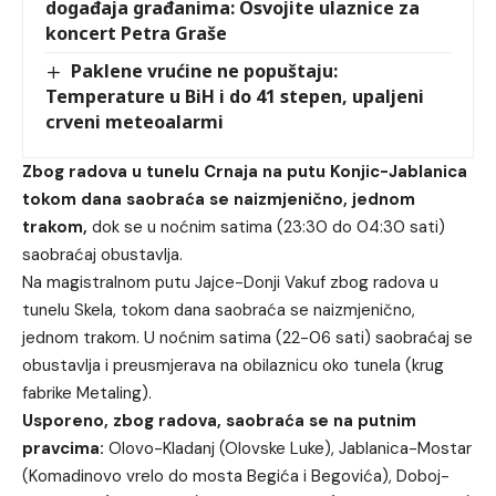
događaja građanima: Osvojite ulaznice za
koncert Petra Graše
Paklene vrućine ne popuštaju:
Temperature u BiH i do 41 stepen, upaljeni
crveni meteoalarmi
Zbog radova u tunelu Crnaja na putu Konjic-Jablanica
tokom dana saobraća se naizmjenično, jednom
trakom,
dok se u noćnim satima (23:30 do 04:30 sati)
saobraćaj obustavlja.
Na magistralnom putu Jajce-Donji Vakuf zbog radova u
tunelu Skela, tokom dana saobraća se naizmjenično,
jednom trakom. U noćnim satima (22-06 sati) saobraćaj se
obustavlja i preusmjerava na obilaznicu oko tunela (krug
fabrike Metaling).
Usporeno, zbog radova, saobraća se na putnim
pravcima:
Olovo-Kladanj (Olovske Luke), Jablanica-Mostar
(Komadinovo vrelo do mosta Begića i Begovića), Doboj-