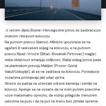
U većem dijelu Bosne i Hercegovine jutros se saobraća po
mokrom i klizavom kolovozu.
Na putnom pravcu Glamoč-Mlinište upozorava se na
ugaženi ili raskvašeni snijeg na kolovozu, a na putnom
pravcu Ripač-Vrtoče (Bihać-Bosanski Petrovac) magla i
niska oblačnost smanjuju vidljivost. Slabiji snijeg jutros pada
na planinskom prevoju Makljen (Prozor-Gornji
Vakuf/Uskoplje), ali se ne zadržava na kolovozu. Poteškoće
vozačima pričinjavaju jaki udari vjetra.
Skreće se pažnja na učestale odrone kamenja i zemlje na
kolovoz. Apeluje se na vozače da na svim putnim pravcima
voze maksimalno oprezno, da vožnju prilagode trenutnim
uslovima na putu i da na put ne kreću bez zimske opreme.