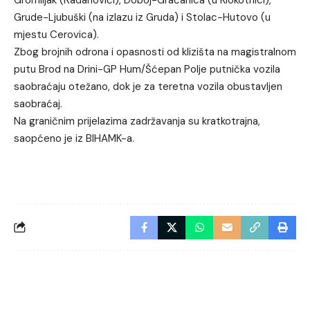
Gromiljak (Radanovići), Doboj-Gračanica (u Klokotnici),
Grude-Ljubuški (na izlazu iz Gruda) i Stolac-Hutovo (u
mjestu Cerovica).
Zbog brojnih odrona i opasnosti od klizišta na magistralnom
putu Brod na Drini-GP Hum/Šćepan Polje putnička vozila
saobraćaju otežano, dok je za teretna vozila obustavljen
saobraćaj.
Na graničnim prijelazima zadržavanja su kratkotrajna,
saopćeno je iz BIHAMK-a.