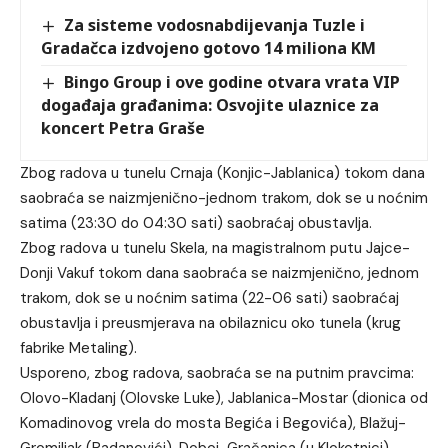
Za sisteme vodosnabdijevanja Tuzle i
Gradačca izdvojeno gotovo 14 miliona KM
Bingo Group i ove godine otvara vrata VIP
događaja građanima: Osvojite ulaznice za
koncert Petra Graše
Zbog radova u tunelu Crnaja (Konjic-Jablanica) tokom dana
saobraća se naizmjenično-jednom trakom, dok se u noćnim
satima (23:30 do 04:30 sati) saobraćaj obustavlja.
Zbog radova u tunelu Skela, na magistralnom putu Jajce-
Donji Vakuf tokom dana saobraća se naizmjenično, jednom
trakom, dok se u noćnim satima (22-06 sati) saobraćaj
obustavlja i preusmjerava na obilaznicu oko tunela (krug
fabrike Metaling).
Usporeno, zbog radova, saobraća se na putnim pravcima:
Olovo-Kladanj (Olovske Luke), Jablanica-Mostar (dionica od
Komadinovog vrela do mosta Begića i Begovića), Blažuj-