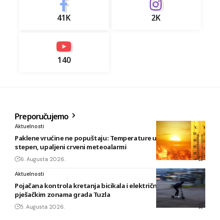
41K
2K
140
Preporučujemo
Aktuelnosti
Paklene vrućine ne popuštaju: Temperature u BiH i do 41
stepen, upaljeni crveni meteoalarmi
6. Augusta 2026.
Aktuelnosti
Pojačana kontrola kretanja bicikala i električnih romobila u
pješačkim zonama grada Tuzla
5. Augusta 2026.