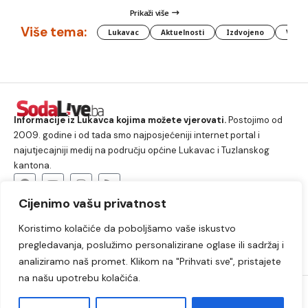
Prikaži više
Više tema:
Lukavac
Aktuelnosti
Izdvojeno
Vlada
Informacije iz Lukavca kojima možete vjerovati.
Postojimo od
2009. godine i od tada smo najposjećeniji internet portal i
najutjecajniji medij na području općine Lukavac i Tuzlanskog
kantona.
Cijenimo vašu privatnost
O nama
Koristimo kolačiće da poboljšamo vaše iskustvo
Lukavac
Društvo
Crna hronika
Sport
pregledavanja, poslužimo personalizirane oglase ili sadržaj i
Kultura
Kolumne
Slobodno vrijeme
analiziramo naš promet. Klikom na "Prihvati sve", pristajete
na našu upotrebu kolačića.
2009. – 2024. © Lukavački info portal – SodaLIVE.ba. Sva prava
zadržana. Zabranjeno kopiranje autorskog sadržaja i korištenje