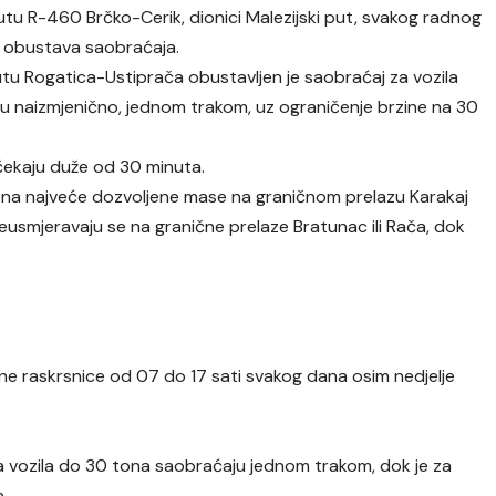
tu R-460 Brčko-Cerik, dionici Malezijski put, svakog radnog
h obustava saobraćaja.
u Rogatica-Ustiprača obustavljen je saobraćaj za vozila
ju naizmjenično, jednom trakom, uz ograničenje brzine na 30
čekaju duže od 30 minuta.
tona najveće dozvoljene mase na graničnom prelazu Karakaj
eusmjeravaju se na granične prelaze Bratunac ili Rača, dok
ne raskrsnice od 07 do 17 sati svakog dana osim nedjelje
 vozila do 30 tona saobraćaju jednom trakom, dok je za
.