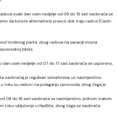
radova svaki dan osim nedjelje od 08 do 16 sati saobraća se
mo da koriste alternativne pravce dok traju radovi (Cazin-
, kod Vodenog parka, zbog radova na sanaciji mosta
posrednoj blizini.
i dan osim nedjelje od 07 do 17 sati saobraća se usporeno,
išta saobraćaj je regulisan semaforima, uz naizmjenično
 u toku su radovi i na polaganju cjevovoda, zbog čega je
od 08 do 16 sati saobraća se naizmjenično, jednom trakom.
nom toku-uključenje u Hadžiće, zbog čega se saobraća