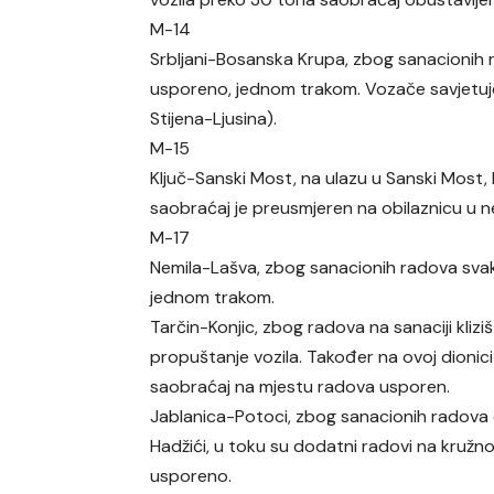
M-14
Srbljani-Bosanska Krupa, zbog sanacionih 
usporeno, jednom trakom. Vozače savjetuje
Stijena-Ljusina).
M-15
Ključ-Sanski Most, na ulazu u Sanski Most
saobraćaj je preusmjeren na obilaznicu u ne
M-17
Nemila-Lašva, zbog sanacionih radova svak
jednom trakom.
Tarčin-Konjic, zbog radova na sanaciji kliz
propuštanje vozila. Također na ovoj dionici
saobraćaj na mjestu radova usporen.
Jablanica-Potoci, zbog sanacionih radova 
Hadžići, u toku su dodatni radovi na kruž
usporeno.