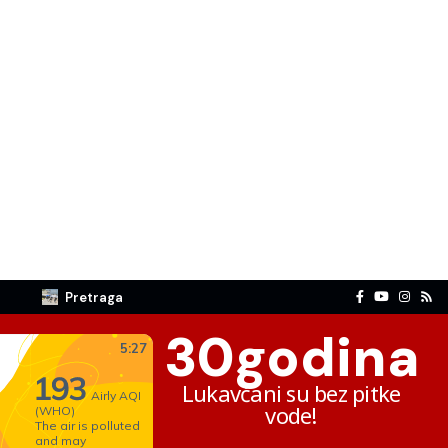
Pretraga
30
godina
Lukavčani su bez pitke
vode!