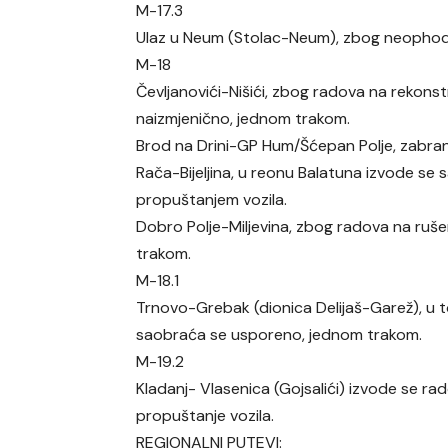
M-17.3
Ulaz u Neum (Stolac-Neum), zbog neophod
M-18
Čevljanovići-Nišići, zbog radova na rekonstr
naizmjenično, jednom trakom.
Brod na Drini-GP Hum/Šćepan Polje, zabranj
Rača-Bijeljina, u reonu Balatuna izvode se
propuštanjem vozila.
Dobro Polje-Miljevina, zbog radova na ruše
trakom.
M-18.1
Trnovo-Grebak (dionica Delijaš-Garež), u t
saobraća se usporeno, jednom trakom.
M-19.2
Kladanj- Vlasenica (Gojsalići) izvode se ra
propuštanje vozila.
REGIONALNI PUTEVI: