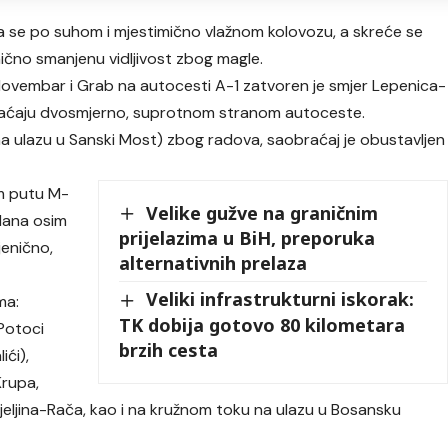
a se po suhom i mjestimično vlažnom kolovozu, a skreće se
ično smanjenu vidljivost zbog magle.
.Novembar i Grab na autocesti A-1 zatvoren je smjer Lepenica-
braćaju dvosmjerno, suprotnom stranom autoceste.
a ulazu u Sanski Most) zbog radova, saobraćaj je obustavljen
om putu M-
Velike gužve na graničnim
dana osim
prijelazima u BiH, preporuka
jenično,
alternativnih prelaza
Veliki infrastrukturni iskorak:
ma:
TK dobija gotovo 80 kilometara
-Potoci
brzih cesta
ići),
Krupa,
 Bijeljina-Rača, kao i na kružnom toku na ulazu u Bosansku