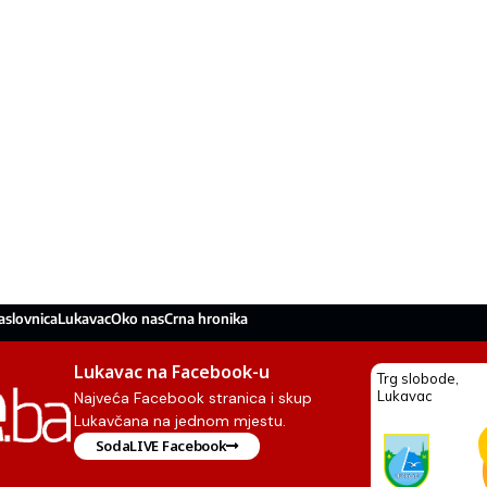
aslovnica
Lukavac
Oko nas
Crna hronika
Lukavac na Facebook-u
Najveća Facebook stranica i skup
Lukavčana na jednom mjestu.
SodaLIVE Facebook