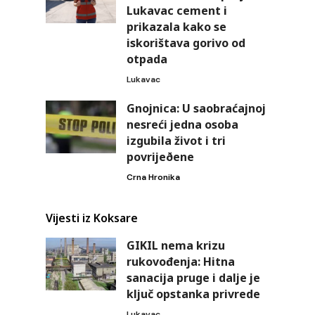
Lukavac cement i
prikazala kako se
iskorištava gorivo od
otpada
Lukavac
Gnojnica: U saobraćajnoj
nesreći jedna osoba
izgubila život i tri
povrijeðene
Crna Hronika
Vijesti iz Koksare
GIKIL nema krizu
rukovođenja: Hitna
sanacija pruge i dalje je
ključ opstanka privrede
Lukavac