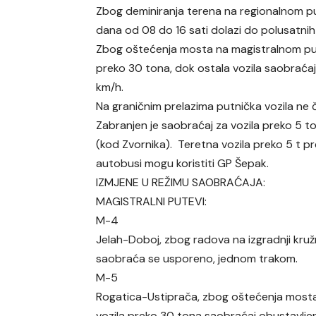
Zbog deminiranja terena na regionalnom pu
dana od 08 do 16 sati dolazi do polusatni
Zbog oštećenja mosta na magistralnom put
preko 30 tona, dok ostala vozila saobraća
km/h.
Na graničnim prelazima putnička vozila ne 
Zabranjen je saobraćaj za vozila preko 5 
(kod Zvornika). Teretna vozila preko 5 t pr
autobusi mogu koristiti GP Šepak.
IZMJENE U REŽIMU SAOBRAĆAJA:
MAGISTRALNI PUTEVI:
M-4
Jelah-Doboj, zbog radova na izgradnji kruž
saobraća se usporeno, jednom trakom.
M-5
Rogatica-Ustiprača, zbog oštećenja mosta
vozila preko 30 tona saobraćaj obustavljen