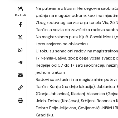
Na putevima u Bosni i Hercegovini saobrać
pažnja na moguće odrone, kao i na mjestim
Podijeli
Zbog redovnog servisiranja tunela Vis, 25
Tarčin, a vozila do završetka radova sao
Na magistralnom putu Ključ-Sanski Most (n
i preusmjeren na obilaznicu.
U toku su sanacioni radovi na magistraln
17 Nemila-Lašva, zbog čega vozila svakog 
nedjelje od 07 do 17 sati saobraćaju naizm
jednom trakom.
Radovi su aktuelni i na magistralnim putevi
Tarčin-Konjic (na dvije lokacije), Jablanica
(Donja Jablanica), Kladanj-Vlasenica (Gojsal
Jelah-Doboj (Kraševo), Srbljani-Bosanska 
Dobro Polje-Miljevina, Čevljanovići-Nišići i
Gradišku.