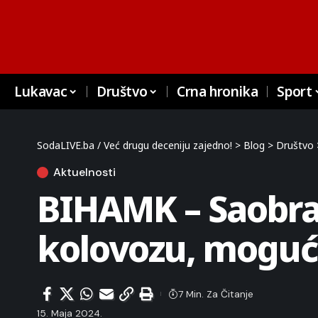
Lukavac
Društvo
Crna hronika
Sport
SodaLIVE.ba / Već drugu deceniju zajedno!
>
Blog
>
Društvo
Aktuelnosti
BIHAMK – Saobra
kolovozu, mogući
7 Min. Za Čitanje
15. Maja 2024.