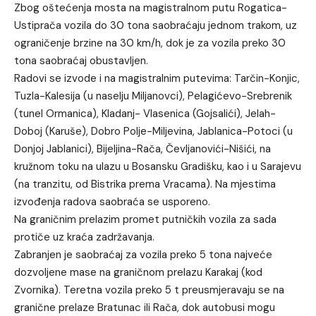
Zbog oštećenja mosta na magistralnom putu Rogatica-
Ustiprača vozila do 30 tona saobraćaju jednom trakom, uz
ograničenje brzine na 30 km/h, dok je za vozila preko 30
tona saobraćaj obustavljen.
Radovi se izvode i na magistralnim putevima: Tarčin-Konjic,
Tuzla-Kalesija (u naselju Miljanovci), Pelagićevo-Srebrenik
(tunel Ormanica), Kladanj- Vlasenica (Gojsalići), Jelah-
Doboj (Karuše), Dobro Polje-Miljevina, Jablanica-Potoci (u
Donjoj Jablanici), Bijeljina-Rača, Čevljanovići-Nišići, na
kružnom toku na ulazu u Bosansku Gradišku, kao i u Sarajevu
(na tranzitu, od Bistrika prema Vracama). Na mjestima
izvođenja radova saobraća se usporeno.
Na graničnim prelazim promet putničkih vozila za sada
protiče uz kraća zadržavanja.
Zabranjen je saobraćaj za vozila preko 5 tona najveće
dozvoljene mase na graničnom prelazu Karakaj (kod
Zvornika). Teretna vozila preko 5 t preusmjeravaju se na
granične prelaze Bratunac ili Rača, dok autobusi mogu