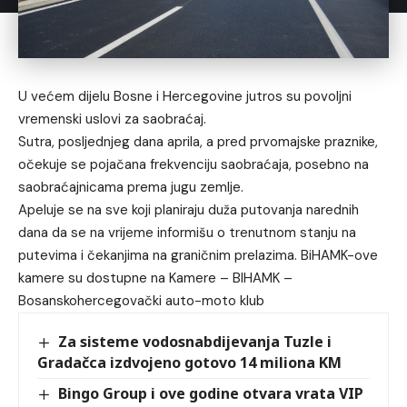
U većem dijelu Bosne i Hercegovine jutros su povoljni
vremenski uslovi za saobraćaj.
Sutra, posljednjeg dana aprila, a pred prvomajske praznike,
očekuje se pojačana frekvenciju saobraćaja, posebno na
saobraćajnicama prema jugu zemlje.
Apeluje se na sve koji planiraju duža putovanja narednih
dana da se na vrijeme informišu o trenutnom stanju na
putevima i čekanjima na graničnim prelazima. BiHAMK-ove
kamere su dostupne na Kamere – BIHAMK –
Bosanskohercegovački auto-moto klub
Za sisteme vodosnabdijevanja Tuzle i
Gradačca izdvojeno gotovo 14 miliona KM
Bingo Group i ove godine otvara vrata VIP