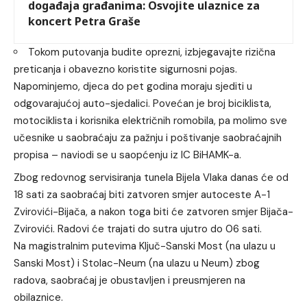
događaja građanima: Osvojite ulaznice za
koncert Petra Graše
Tokom putovanja budite oprezni, izbjegavajte rizična
preticanja i obavezno koristite sigurnosni pojas.
Napominjemo, djeca do pet godina moraju sjediti u
odgovarajućoj auto-sjedalici. Povećan je broj biciklista,
motociklista i korisnika električnih romobila, pa molimo sve
učesnike u saobraćaju za pažnju i poštivanje saobraćajnih
propisa – naviodi se u saopćenju iz IC BiHAMK-a.
Zbog redovnog servisiranja tunela Bijela Vlaka danas će od
18 sati za saobraćaj biti zatvoren smjer autoceste A-1
Zvirovići-Bijača, a nakon toga biti će zatvoren smjer Bijača-
Zvirovići. Radovi će trajati do sutra ujutro do 06 sati.
Na magistralnim putevima Ključ-Sanski Most (na ulazu u
Sanski Most) i Stolac-Neum (na ulazu u Neum) zbog
radova, saobraćaj je obustavljen i preusmjeren na
obilaznice.