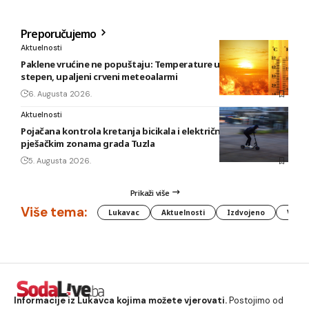
Preporučujemo
Aktuelnosti
Paklene vrućine ne popuštaju: Temperature u BiH i do 41
stepen, upaljeni crveni meteoalarmi
6. Augusta 2026.
Aktuelnosti
Pojačana kontrola kretanja bicikala i električnih romobila u
pješačkim zonama grada Tuzla
5. Augusta 2026.
Prikaži više
Više tema:
Lukavac
Aktuelnosti
Izdvojeno
Vlada
Informacije iz Lukavca kojima možete vjerovati.
Postojimo od