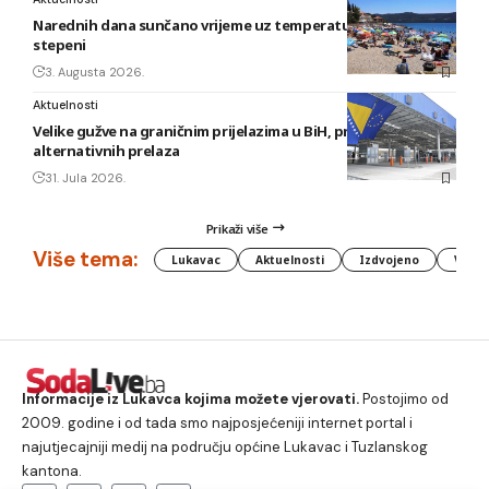
Narednih dana sunčano vrijeme uz temperature do 40
stepeni
3. Augusta 2026.
Aktuelnosti
Velike gužve na graničnim prijelazima u BiH, preporuka
alternativnih prelaza
31. Jula 2026.
Prikaži više
Više tema:
Lukavac
Aktuelnosti
Izdvojeno
Vlada
Informacije iz Lukavca kojima možete vjerovati.
Postojimo od
2009. godine i od tada smo najposjećeniji internet portal i
najutjecajniji medij na području općine Lukavac i Tuzlanskog
kantona.