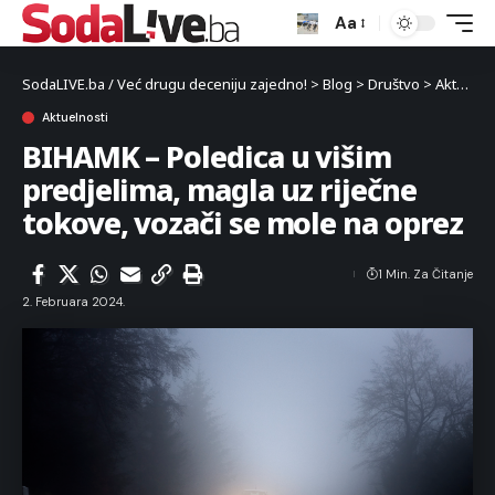
Aa
SodaLIVE.ba / Već drugu deceniju zajedno!
>
Blog
>
Društvo
>
Aktuelnosti
Aktuelnosti
BIHAMK – Poledica u višim
predjelima, magla uz riječne
tokove, vozači se mole na oprez
1 Min. Za Čitanje
2. Februara 2024.