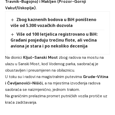
Travnik-Bugojno) i Makljen (Prozor-Gornji
Vakuf/Uskoplje).
Zbog kaznenih bodova u BiH poništeno
više od 5.300 vozačkih dozvola
Više od 100 letjelica registrovano u BiH:
Građani posjeduju trećinu flote, ali većina
aviona je stara i po nekoliko decenija
Na dionici
Ključ-Sanski Most
zbog radova na mostu na
ulazu u Sanski Most, kod Vodenog parka, saobraćaj je
obustavljen i preusmjeren na obilaznicu.
U toku su i radovi na magistralnim putevima
Grude-Vitina
i Čevljanovići-Nišići,
a na mjestima izvođenja radova
saobraća se naizmjenično, jednom trakom.
Na graničnim prelazima promet putničkih vozila protiče uz
kraća zadržavanja.