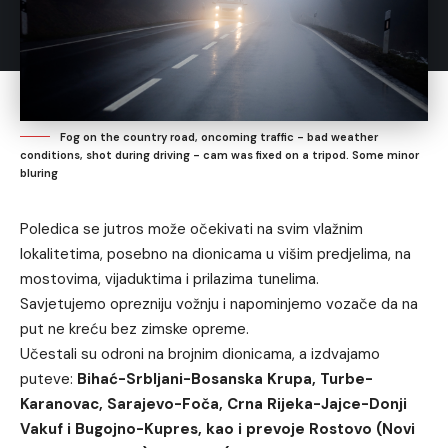
Fog on the country road, oncoming traffic - bad weather
conditions, shot during driving - cam was fixed on a tripod. Some minor
bluring
Poledica se jutros može očekivati na svim vlažnim
lokalitetima, posebno na dionicama u višim predjelima, na
mostovima, vijaduktima i prilazima tunelima.
Savjetujemo oprezniju vožnju i napominjemo vozače da na
put ne kreću bez zimske opreme.
Učestali su odroni na brojnim dionicama, a izdvajamo
puteve:
Bihać-Srbljani-Bosanska Krupa, Turbe-
Karanovac, Sarajevo-Foča, Crna Rijeka-Jajce-Donji
Vakuf i Bugojno-Kupres, kao i prevoje Rostovo (Novi