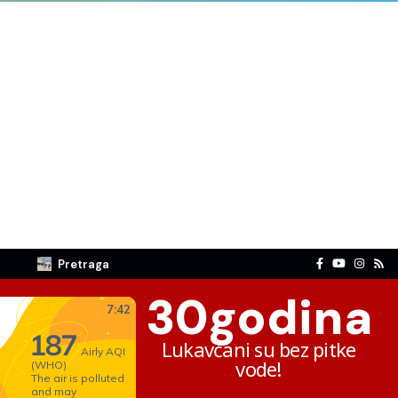
Pretraga
30
godina
Lukavčani su bez pitke
vode!