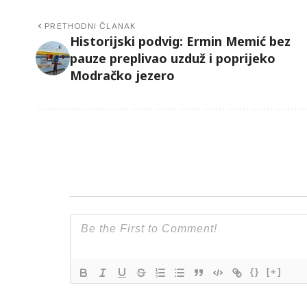
PRETHODNI ČLANAK
Historijski podvig: Ermin Memić bez
pauze preplivao uzduž i poprijeko
Modračko jezero
{}
[+]