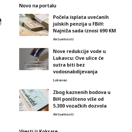
Novo na portalu
Počela isplata uvećanih
julskih penzija u FBiH:
Najniža sada iznosi 690 KM
Aktuelnosti
Nove redukcije vode u
Lukavcu: Ove ulice će
sutra biti bez
vodosnabdijevanja
Lukavac
Zbog kaznenih bodova u
BiH poništeno više od
5.300 vozačkih dozvola
Aktuelnosti
Vijesti iz Koksare