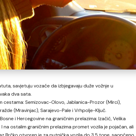
atuta, savjetuju vozaće da izbjegavaju duže vožnje u
svaka dva sata.
im cestama: Semizovac-Olovo, Jablanica-Prozor (Mirci),
ažde (Mravinjac), Sarajevo-Pale i Vrhpolje-Ključ.
 Bosne i Hercegovine na graničnim prelazima: Izačić, Velika
 I na ostalim graničnim prelazima promet vozila je pojačan, ali
az Brčko otvoren je za putnička vozila do 3,5 tone, saopćeno