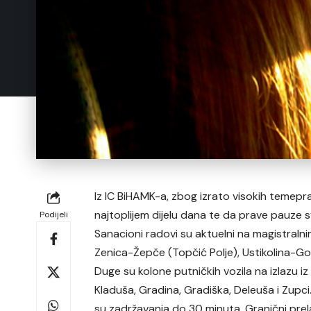
Iz IC BiHAMK-a, zbog izrato visokih temepr
najtoplijem dijelu dana te da prave pauze 
Podijeli
Sanacioni radovi su aktuelni na magistraln
Zenica-Žepče (Topčić Polje), Ustikolina-Gor
Duge su kolone putničkih vozila na izlazu iz
Kladuša, Gradina, Gradiška, Deleuša i Zupci.
su zadržavanja do 30 minuta. Granični prel