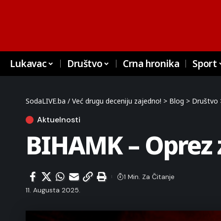
Lukavac
Društvo
Crna hronika
Sport
SodaLIVE.ba / Već drugu deceniju zajedno!
>
Blog
>
Društvo
Aktuelnosti
BIHAMK – Oprez 
1 Min. Za Čitanje
11. Augusta 2025.