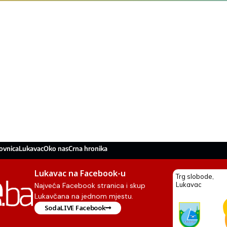
ovnica
Lukavac
Oko nas
Crna hronika
Lukavac na Facebook-u
Najveća Facebook stranica i skup
Lukavčana na jednom mjestu.
SodaLIVE Facebook