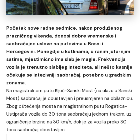
Početak nove radne sedmice, nakon produženog
prazničnog vikenda, donosi dobre vremenske i
saobraćajne uslove na putevima u Bosni i
Hercegovini. Ponegdje u kotlinama, u ranim jutarnjim
satima, mjestimično ima slabije magle. Frekvencija
vozila je trenutno slabijeg inteziteta, ali nešto kasnije
očekuje se intezivniji saobraćaj, posebno u gradskim
zonama.
Na magistralnom putu Ključ-Sanski Most (na ulazu u Sanski
Most) saobraćaj je obustavljen i preusmjeren na obilaznicu.
Zbog oštećenja mosta na magistralnom putu Rogatica-
Ustiprača vozila do 30 tona saobraćaju jednom trakom, uz
ograničenje brzine na 30 km/h, dok je za vozila preko 30
tona saobraćaj obustavljen.