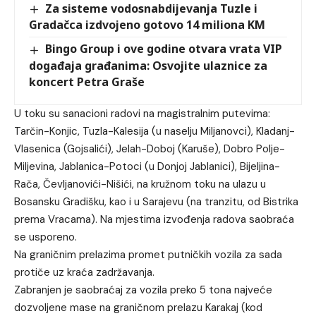
Za sisteme vodosnabdijevanja Tuzle i
Gradačca izdvojeno gotovo 14 miliona KM
Bingo Group i ove godine otvara vrata VIP
događaja građanima: Osvojite ulaznice za
koncert Petra Graše
U toku su sanacioni radovi na magistralnim putevima:
Tarčin-Konjic, Tuzla-Kalesija (u naselju Miljanovci), Kladanj-
Vlasenica (Gojsalići), Jelah-Doboj (Karuše), Dobro Polje-
Miljevina, Jablanica-Potoci (u Donjoj Jablanici), Bijeljina-
Rača, Čevljanovići-Nišići, na kružnom toku na ulazu u
Bosansku Gradišku, kao i u Sarajevu (na tranzitu, od Bistrika
prema Vracama). Na mjestima izvođenja radova saobraća
se usporeno.
Na graničnim prelazima promet putničkih vozila za sada
protiče uz kraća zadržavanja.
Zabranjen je saobraćaj za vozila preko 5 tona najveće
dozvoljene mase na graničnom prelazu Karakaj (kod