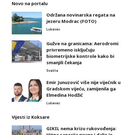
Novo na portalu
Održana novinarska regata na
jezeru Modrac (FOTO)
Lukavac
Gužve na granicama: Aerodromi
privremeno isključuju
biometrijske kontrole kako bi
smanjili čekanja
Svašta
Emir Junuzović više nije vijećnik u
Gradskom vijeću, zamijenila ga
Elmedina Hodžić
Lukavac
Vijesti iz Koksare
GIKIL nema krizu rukovođenja:
Hitna sanacija pruge i dalje je