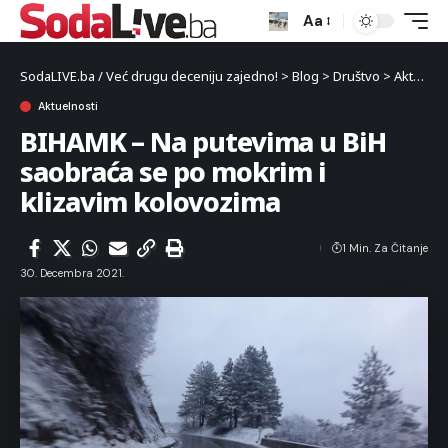
Aa
SodaLIVE.ba / Već drugu deceniju zajedno!
>
Blog
>
Društvo
>
Aktuelnosti
Aktuelnosti
BIHAMK – Na putevima u BiH
saobraća se po mokrim i
klizavim kolovozima
1 Min. Za Čitanje
30. Decembra 2021.