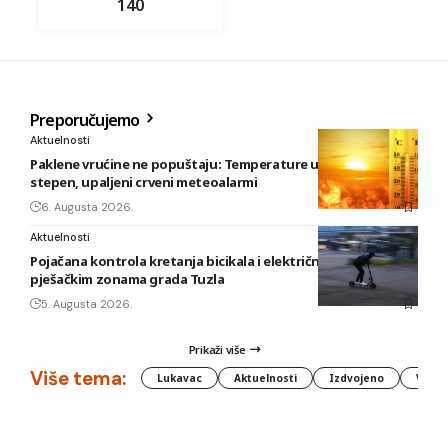
140
Preporučujemo
Aktuelnosti
Paklene vrućine ne popuštaju: Temperature u BiH i do 41
stepen, upaljeni crveni meteoalarmi
6. Augusta 2026.
Aktuelnosti
Pojačana kontrola kretanja bicikala i električnih romobila u
pješačkim zonama grada Tuzla
5. Augusta 2026.
Prikaži više
Više tema:
Lukavac
Aktuelnosti
Izdvojeno
Vlada