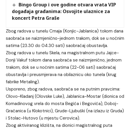
Bingo Group i ove godine otvara vrata VIP
događaja građanima: Osvojite ulaznice za
koncert Petra Graše
Zbog radova u tunelu Crnaja (Konjic-Jablanica) tokom dana
saobraća se naizmjenično-jednom trakom, dok se u noćnim
satima (23.30 do 04.30 sati) saobraćaj obustavlja.
Zbog radova u tunelu Skela, na magistralnom putu Jajce-
Donji Vakuf tokom dana saobraća se naizmjenično, jednom
trakom, dok se u noćnim satima (22-06 sati) saobraćaj
obustavlja i preusmjerava na obilaznicu oko tunela (krug
fabrike Metaling).
Usporeno, zbog radova, saobraća se na putnim pravcima:
Olovo-Kladanj (Olovske Luke), Jablanica-Mostar (dionica od
Komadinovog vrela do mosta Begića i Begovića), Doboj-
Gračanica (u Klokotnici), Grude-Ljubuški (na izlazu iz Gruda)
i Stolac-Hutovo (u mjestu Cerovica).
Zbog aktiviranog klizišta, na dionici magistralnog puta