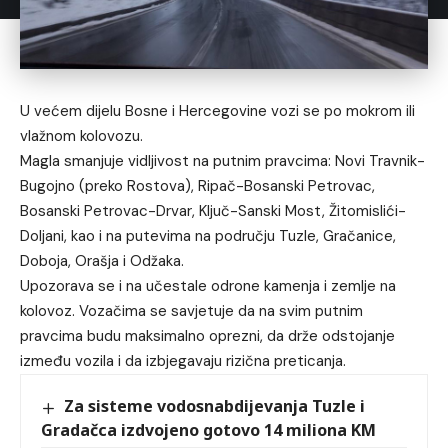
U većem dijelu Bosne i Hercegovine vozi se po mokrom ili
vlažnom kolovozu.
Magla smanjuje vidljivost na putnim pravcima: Novi Travnik-
Bugojno (preko Rostova), Ripač-Bosanski Petrovac,
Bosanski Petrovac-Drvar, Ključ-Sanski Most, Žitomislići-
Doljani, kao i na putevima na području Tuzle, Gračanice,
Doboja, Orašja i Odžaka.
Upozorava se i na učestale odrone kamenja i zemlje na
kolovoz. Vozačima se savjetuje da na svim putnim
pravcima budu maksimalno oprezni, da drže odstojanje
između vozila i da izbjegavaju rizična preticanja.
Za sisteme vodosnabdijevanja Tuzle i
Gradačca izdvojeno gotovo 14 miliona KM