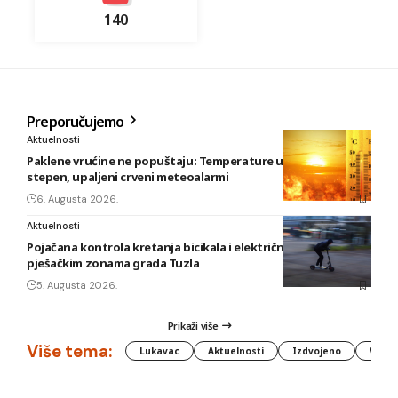
140
Preporučujemo
Aktuelnosti
Paklene vrućine ne popuštaju: Temperature u BiH i do 41
stepen, upaljeni crveni meteoalarmi
6. Augusta 2026.
Aktuelnosti
Pojačana kontrola kretanja bicikala i električnih romobila u
pješačkim zonama grada Tuzla
5. Augusta 2026.
Prikaži više
Više tema:
Lukavac
Aktuelnosti
Izdvojeno
Vlada