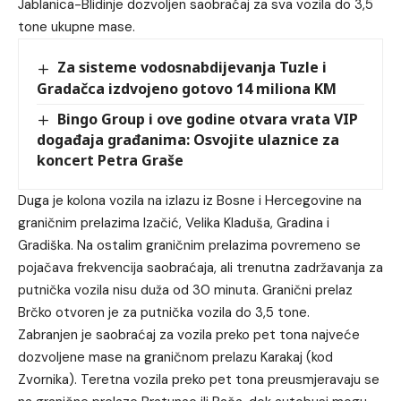
Jablanica-Blidinje dozvoljen saobraćaj za sva vozila do 3,5
tone ukupne mase.
Za sisteme vodosnabdijevanja Tuzle i
Gradačca izdvojeno gotovo 14 miliona KM
Bingo Group i ove godine otvara vrata VIP
događaja građanima: Osvojite ulaznice za
koncert Petra Graše
Duga je kolona vozila na izlazu iz Bosne i Hercegovine na
graničnim prelazima Izačić, Velika Kladuša, Gradina i
Gradiška. Na ostalim graničnim prelazima povremeno se
pojačava frekvencija saobraćaja, ali trenutna zadržavanja za
putnička vozila nisu duža od 30 minuta. Granični prelaz
Brčko otvoren je za putnička vozila do 3,5 tone.
Zabranjen je saobraćaj za vozila preko pet tona najveće
dozvoljene mase na graničnom prelazu Karakaj (kod
Zvornika). Teretna vozila preko pet tona preusmjeravaju se