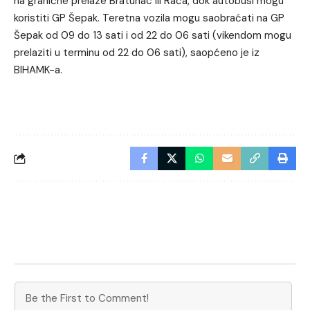
na granične prelaze Bratunac ili Rača, dok autobusi mogu
koristiti GP Šepak. Teretna vozila mogu saobraćati na GP
Šepak od 09 do 13 sati i od 22 do 06 sati (vikendom mogu
prelaziti u terminu od 22 do 06 sati), saopćeno je iz
BIHAMK-a.