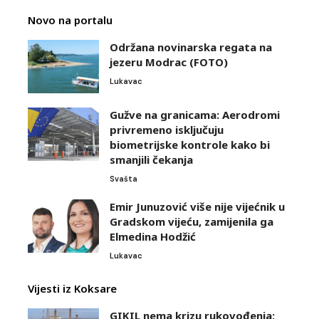
Novo na portalu
Održana novinarska regata na
jezeru Modrac (FOTO)
Lukavac
Gužve na granicama: Aerodromi
privremeno isključuju
biometrijske kontrole kako bi
smanjili čekanja
Svašta
Emir Junuzović više nije vijećnik u
Gradskom vijeću, zamijenila ga
Elmedina Hodžić
Lukavac
Vijesti iz Koksare
GIKIL nema krizu rukovođenja: