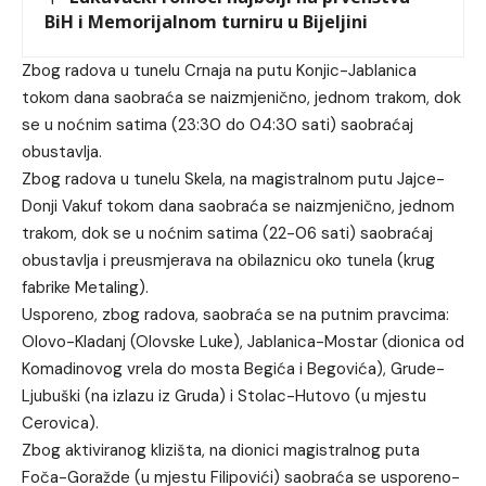
BiH i Memorijalnom turniru u Bijeljini
Zbog radova u tunelu Crnaja na putu Konjic-Jablanica
tokom dana saobraća se naizmjenično, jednom trakom, dok
se u noćnim satima (23:30 do 04:30 sati) saobraćaj
obustavlja.
Zbog radova u tunelu Skela, na magistralnom putu Jajce-
Donji Vakuf tokom dana saobraća se naizmjenično, jednom
trakom, dok se u noćnim satima (22-06 sati) saobraćaj
obustavlja i preusmjerava na obilaznicu oko tunela (krug
fabrike Metaling).
Usporeno, zbog radova, saobraća se na putnim pravcima:
Olovo-Kladanj (Olovske Luke), Jablanica-Mostar (dionica od
Komadinovog vrela do mosta Begića i Begovića), Grude-
Ljubuški (na izlazu iz Gruda) i Stolac-Hutovo (u mjestu
Cerovica).
Zbog aktiviranog klizišta, na dionici magistralnog puta
Foča-Goražde (u mjestu Filipovići) saobraća se usporeno-