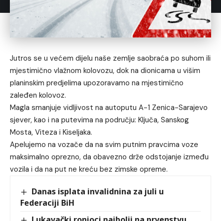
Jutros se u većem dijelu naše zemlje saobraća po suhom ili
mjestimično vlažnom kolovozu, dok na dionicama u višim
planinskim predjelima upozoravamo na mjestimično
zaleđen kolovoz.
Magla smanjuje vidljivost na autoputu A-1 Zenica-Sarajevo
sjever, kao i na putevima na području: Ključa, Sanskog
Mosta, Viteza i Kiseljaka.
Apelujemo na vozače da na svim putnim pravcima voze
maksimalno oprezno, da obavezno drže odstojanje između
vozila i da na put ne kreću bez zimske opreme.
Danas isplata invalidnina za juli u
Federaciji BiH
Lukavački ronioci najbolji na prvenstvu