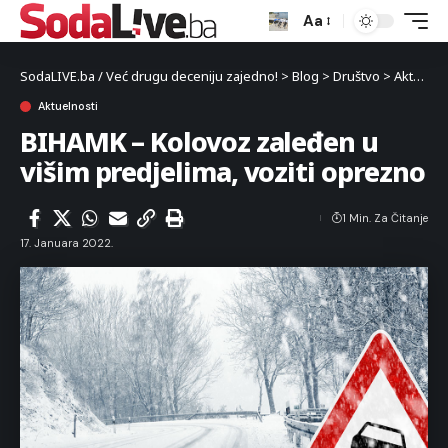
Aa
SodaLIVE.ba / Već drugu deceniju zajedno!
>
Blog
>
Društvo
>
Aktuelnosti
Aktuelnosti
BIHAMK – Kolovoz zaleđen u
višim predjelima, voziti oprezno
1 Min. Za Čitanje
17. Januara 2022.