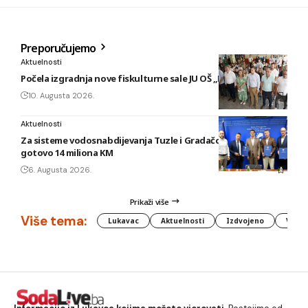
Preporučujemo
Aktuelnosti
Počela izgradnja nove fiskulturne sale JU OŠ „Poljice“
10. Augusta 2026.
Aktuelnosti
Za sisteme vodosnabdijevanja Tuzle i Gradačca izdvojeno
gotovo 14 miliona KM
6. Augusta 2026.
Prikaži više
Više tema:
Lukavac
Aktuelnosti
Izdvojeno
Vlada