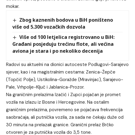
mokar.
Zbog kaznenih bodova u BiH poništeno
više od 5.300 vozačkih dozvola
Više od 100 letjelica registrovano u BiH:
Građani posjeduju trećinu flote, ali većina
aviona je stara i po nekoliko decenija
Radovi su aktuelni na dionici autoceste Podlugovi-Sarajevo
sjever, kao i na magistralnim cestama: Zenica-Žepče
(Topčić Polje), Ustikolina-Goražde (Mravinjac), Sarajevo-
Pale, Vrhpolje-Ključ i Jablanica-Prozor.
Na graničnim prelazima Izačić i Zupci pojačan je promet
vozila na izlazu iz Bosne i Hercegovine. Na ostalim
graničnim prelazima, povremeno se pojačava frekvencija
saobraćaja, ali putnička vozila, za sada ne čekaju duže od
30 minuta na prelazak granice. Granični prelaz Brčko
otvoren je za putnička vozila do 3,5 tone.