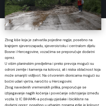
Zbog kiše koja je zahvatila pojedine regije, posebno na
krajnjem sjeverozapadu, sjeveroistoku i centralom dijelu
Bosne i Hercegovine, vozačima se preporučuje dodatni
oprez.
U višim planinskim predjelima i preko prevoja mogući su
odroni zemlje i kamenja na kolovoz, ali i niska oblačnost koja
može smanjiti vidljivot. Na otvorenim dionicama mogući su
bočni udari vjetra, naročito u Hercegovini.
Zbog navedenih vremenskih prilika, preporučuje se
izbjegavanje naglih kočenja i povećanje odstojanja između
vozila. Iz IC BiHAMK-a pozivaju pješake i bicikliste na
dodatni oprez, posebno u urbanim zonama gdje je kolovoz