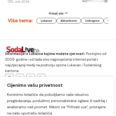
31. Jula 2026.
Prikaži više
Više tema:
Lukavac
Aktuelnosti
Izdvojeno
Vlada
Informacije iz Lukavca kojima možete vjerovati.
Postojimo od
2009. godine i od tada smo najposjećeniji internet portal i
najutjecajniji medij na području općine Lukavac i Tuzlanskog
kantona.
Cijenimo vašu privatnost
O nama
Koristimo kolačiće da poboljšamo vaše iskustvo
Lukavac
Društvo
Crna hronika
Sport
pregledavanja, poslužimo personalizirane oglase ili sadržaj i
Kultura
Kolumne
Slobodno vrijeme
analiziramo naš promet. Klikom na "Prihvati sve", pristajete
na našu upotrebu kolačića.