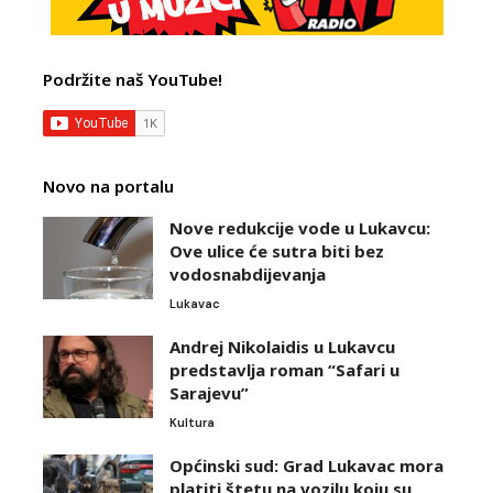
Podržite naš YouTube!
Novo na portalu
Nove redukcije vode u Lukavcu:
Ove ulice će sutra biti bez
vodosnabdijevanja
Lukavac
Andrej Nikolaidis u Lukavcu
predstavlja roman “Safari u
Sarajevu”
Kultura
Općinski sud: Grad Lukavac mora
platiti štetu na vozilu koju su