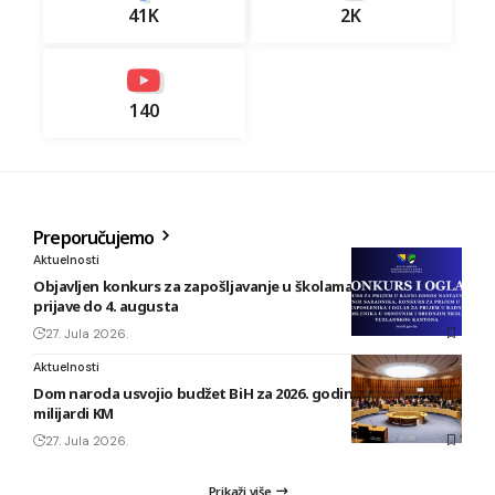
41K
2K
140
Preporučujemo
Aktuelnosti
Objavljen konkurs za zapošljavanje u školama TK: Rok za
prijave do 4. augusta
27. Jula 2026.
Aktuelnosti
Dom naroda usvojio budžet BiH za 2026. godinu vrijedan 1,58
milijardi KM
27. Jula 2026.
Prikaži više