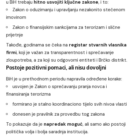
u BiH trebaju
hitno usvojiti ključne zakone
, i to:
Zakon o oduzimanju i upravljanju nezakonito stečenom
imovinom
Zakon o finansijskim sankcijama za terorizam i slične
prijetnje
Takođe, godinama se čeka na
registar stvarnih vlasnika
firmi
, koji je važan za transparentnost i sprečavanje
zloupotreba, a za koji su odgovorni entiteti i Brčko distrikt.
Postoje pozitivni pomaci, ali nisu dovoljni
BiH je u prethodnom periodu napravila određene korake:
usvojen je Zakon o sprečavanju pranja novca i
finansiranja terorizma
formirano je stalno koordinaciono tijelo svih nivoa vlasti
donesen je pravilnik za provedbu tog zakona
To pokazuje da je
napredak moguć
, ali samo ako postoji
politička volja i bolja saradnja institucija.