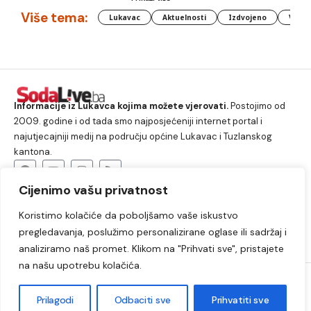
Više tema:
Lukavac
Aktuelnosti
Izdvojeno
Vlada
Informacije iz Lukavca kojima možete vjerovati.
Postojimo od
2009. godine i od tada smo najposjećeniji internet portal i
najutjecajniji medij na području općine Lukavac i Tuzlanskog
kantona.
Cijenimo vašu privatnost
O nama
Koristimo kolačiće da poboljšamo vaše iskustvo
Lukavac
Društvo
Crna hronika
Sport
pregledavanja, poslužimo personalizirane oglase ili sadržaj i
Kultura
Kolumne
Slobodno vrijeme
analiziramo naš promet. Klikom na "Prihvati sve", pristajete
na našu upotrebu kolačića.
2009. – 2024. © Lukavački info portal – SodaLIVE.ba. Sva prava
zadržana. Zabranjeno kopiranje autorskog sadržaja i korištenje
Prilagodi
Odbaciti sve
Prihvatiti sve
autorskih fotografija bez odobrenja portala.