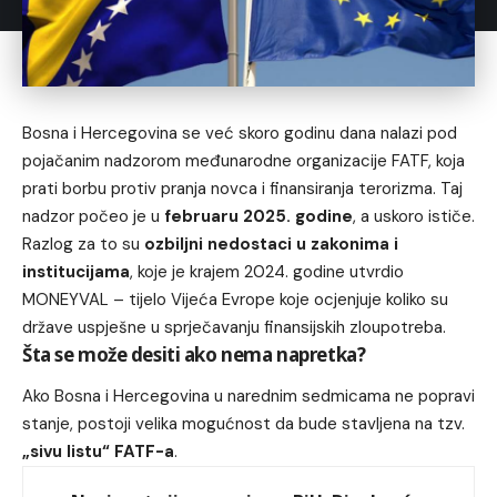
Bosna i Hercegovina se već skoro godinu dana nalazi pod
pojačanim nadzorom međunarodne organizacije FATF, koja
prati borbu protiv pranja novca i finansiranja terorizma. Taj
nadzor počeo je u
februaru 2025. godine
, a uskoro ističe.
Razlog za to su
ozbiljni nedostaci u zakonima i
institucijama
, koje je krajem 2024. godine utvrdio
MONEYVAL – tijelo Vijeća Evrope koje ocjenjuje koliko su
države uspješne u sprječavanju finansijskih zloupotreba.
Šta se može desiti ako nema napretka?
Ako Bosna i Hercegovina u narednim sedmicama ne popravi
stanje, postoji velika mogućnost da bude stavljena na tzv.
„sivu listu“ FATF-a
.