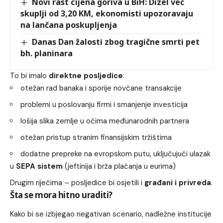
Novi rast cijena goriva u BiH: Dizel već
skuplji od 3,20 KM, ekonomisti upozoravaju
na lančana poskupljenja
Danas Dan žalosti zbog tragične smrti pet
bh. planinara
To bi imalo
direktne posljedice
:
otežan rad banaka i sporije novčane transakcije
problemi u poslovanju firmi i smanjenje investicija
lošija slika zemlje u očima međunarodnih partnera
otežan pristup stranim finansijskim tržištima
dodatne prepreke na evropskom putu, uključujući ulazak
u
SEPA sistem
(jeftinija i brža plaćanja u eurima)
Drugim riječima – posljedice bi osjetili i
građani i privreda
.
Šta se mora hitno uraditi?
Kako bi se izbjegao negativan scenario, nadležne institucije