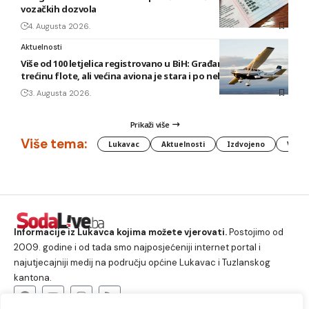
vozačkih dozvola
4. Augusta 2026.
Aktuelnosti
Više od 100 letjelica registrovano u BiH: Građani posjeduju
trećinu flote, ali većina aviona je stara i po nekoliko decenija
3. Augusta 2026.
Prikaži više
Više tema:
Lukavac
Aktuelnosti
Izdvojeno
Vlada
Informacije iz Lukavca kojima možete vjerovati.
Postojimo od
2009. godine i od tada smo najposjećeniji internet portal i
najutjecajniji medij na području općine Lukavac i Tuzlanskog
kantona.