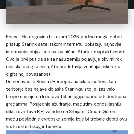
Bosna i Hercegovina bi tokom 2026. godine mogla dobiti
pristup Starlink satelitskom internetu, pokazuju najnovije
informacije objavljene na zvaničnoj Starlink mapi aktivnosti.
Ovo je prvi put da se za našu zemlju pojavljuje okvirni rok
dolaska ovog servisa, što predstavlja značajan iskorak u
digitalnoj povezanosti.
Do nedavno je Bosna i Hercegovina bila označena kao
teritorija bez najave dolaska Starlinka, što je izazivalo
brojne sumnje da li će ova tehnologija uopće biti dostupna
građanima. Posljednje ažuriranje, međutim, donosi jasniju
sliku i svrstava BiH, zajedno sa Srbijom i Crnom Gorom,
među posljednje evropske zemlje koje bi trebale dobiti ovu
vrstu satelitskog interneta.