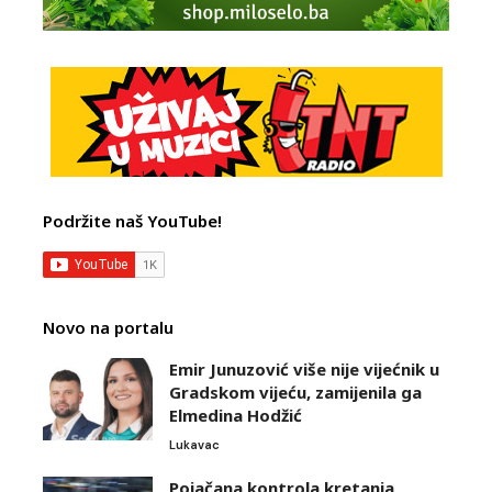
Podržite naš YouTube!
Novo na portalu
Emir Junuzović više nije vijećnik u
Gradskom vijeću, zamijenila ga
Elmedina Hodžić
Lukavac
Pojačana kontrola kretanja