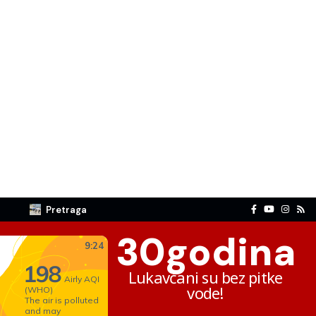
Pretraga
30
godina
Lukavčani su bez pitke
vode!