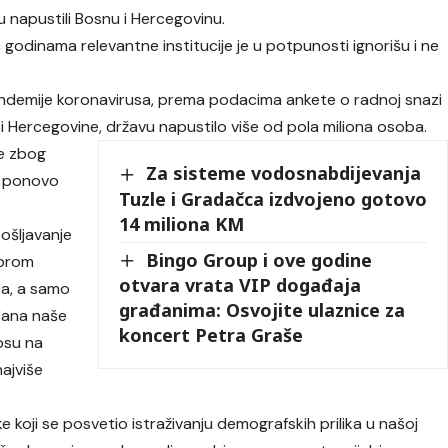
 napustili Bosnu i Hercegovinu.
ć godinama relevantne institucije je u potpunosti ignorišu i ne
andemije koronavirusa, prema podacima ankete o radnoj snazi
e i Hercegovine, državu napustilo više od pola miliona osoba.
ne zbog
Za sisteme vodosnabdijevanja
je ponovo
Tuzle i Gradačca izdvojeno gotovo
14 miliona KM
ošljavanje
Bingo Group i ove godine
mbrom
otvara vrata VIP događaja
ka, a samo
građanima: Osvojite ulaznice za
đana naše
koncert Petra Graše
osu na
najviše
e koji se posvetio istraživanju demografskih prilika u našoj