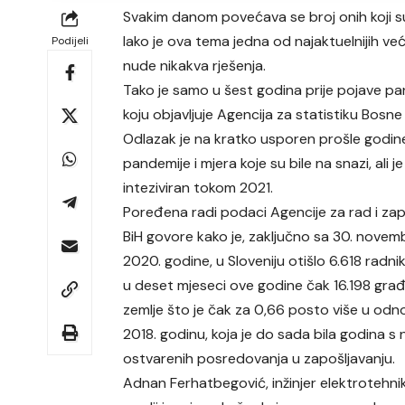
Svakim danom povećava se broj onih koji su
Iako je ova tema jedna od najaktuelnijih ve
Podijeli
nude nikakva rješenja.
Tako je samo u šest godina prije pojave p
koju objavljuje Agencija za statistiku Bosn
Odlazak je na kratko usporen prošle godi
pandemije i mjera koje su bile na snazi, ali 
inteziviran tokom 2021.
Poređena radi podaci Agencije za rad i zap
BiH govore kako je, zaključno sa 30. nove
2020. godine, u Sloveniju otišlo 6.618 radni
u deset mjeseci ove godine čak 16.198 gra
zemlje što je čak za 0,66 posto više u odn
2018. godinu, koja je do sada bila godina s 
ostvarenih posredovanja u zapošljavanju.
Adnan Ferhatbegović, inžinjer elektrotehnik