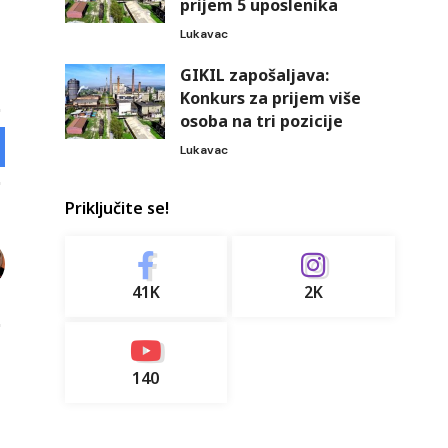
prijem 5 uposlenika
Lukavac
GIKIL zapošaljava:
Konkurs za prijem više
osoba na tri pozicije
Lukavac
Priključite se!
41K
2K
140