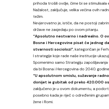
prihoda trošili ovdje, čime bi se stimulisala
Nažalost, zaključuje, velika većina ovih rad
težim.
Nevjerovatno je, ističe, da ne postoji zabr
države ne zasjedaju po ovom pitanju.
“Apsolutno nestvarno i nadrealno. O o
Bosne i Hercegovine pisat će jednog dan
stvarnosti sociolozi”
, kategoričan je Fe
I strategije koje rade naše institucije ukaz
Spomenimo samo Strategiju zapošljavanja u
da bi Bosna i Hercegovina do 2040. godine
“U apsolutnom smislu, sužavanje radno
donijet ie gubitak od preko 420.000 o
zaključeno je u ovom dokumentu, a podcrt
posebno kada je riječ o određenim grupama
žene i Romi.