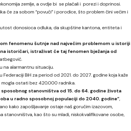
 ekonomija zemlje, a ovdje bi se plaćali i porezi i doprinosi.
nika će za sobom “povući” i porodice, što problem čini većim i
inutost donosioca odluka, da skupštine kantona, entiteta i
vom fenomenu šutnje nad najvećim problemom u istoriji
a istoričari, istraživat će taj fenomen bježanja od
rhatbegović.
uju na alarmantnu situaciju.
 Federaciji BiH za period od 2021. do 2027. godine koja kaže
 mogla ostati bez 420.000 radnika.
 sposobnog stanovništva od 15. do 64. godine života
soba u radno sposobnoj populaciji do 2040. godine”
,
ano kako zapošljavanje ostaje naš gorućim izazovom,
 stanovništva, kao što su mladi, niskokvalifikovane osobe,