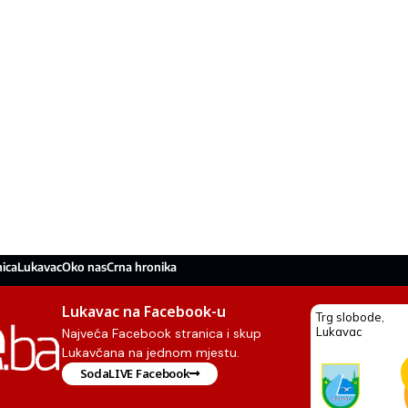
ica
Lukavac
Oko nas
Crna hronika
Lukavac na Facebook-u
Najveća Facebook stranica i skup
Lukavčana na jednom mjestu.
SodaLIVE Facebook