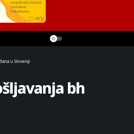
đana u Sloveniji
ošljavanja bh