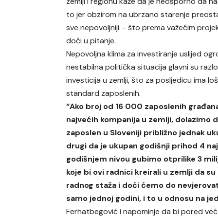
zemlji i regionu kaže da je neosporno da 
to jer obzirom na ubrzano starenje preosta
sve nepovoljniji – što prema važećim projek
doći u pitanje.
Nepovoljna klima za investiranje uslijed ogr
nestabilna politička situacija glavni su raz
investicija u zemlji, što za posljedicu ima l
standard zaposlenih.
“Ako broj od 16 000 zaposlenih građana
najvećih kompanija u zemlji, dolazimo do 
zaposlen u Sloveniji približno jednak u
drugi da je ukupan godišnji prihod 4 na
godišnjem nivou gubimo otprilike 3 mili
koje bi ovi radnici kreirali u zemlji da
radnog staža i doći ćemo do nevjerovatno
samo jednoj godini, i to u odnosu na jed
Ferhatbegović i napominje da bi pored već r