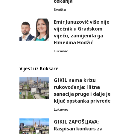
čekanja
Svašta
Emir Junuzović više nije
vijećnik u Gradskom
vijeću, zamijenila ga
Elmedina Hodžić
Lukavac
Vijesti iz Koksare
GIKIL nema krizu
rukovođenja: Hitna
sanacija pruge i dalje je
ključ opstanka privrede
Lukavac
GIKIL ZAPOŠLJAVA:
Raspisan konkurs za