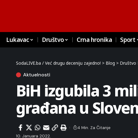
Lukavac
Društvo
Crna hronika
Sport
SodaLIVE.ba / Već drugu deceniju zajedno!
>
Blog
>
Društvo
Aktuelnosti
BiH izgubila 3 mi
građana u Sloveni
4 Min. Za Čitanje
10. Januara 2022.