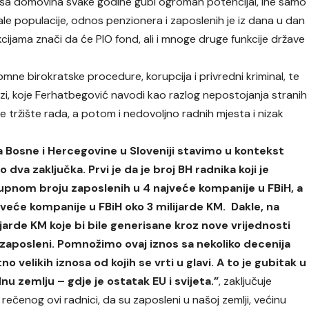
naša domovina svake godine gubi ogroman potencijal, ine samo
le populacije, odnos penzionera i zaposlenih je iz dana u dan
cijama znači da će PIO fond, ali i mnoge druge funkcije države
omne birokratske procedure, korupcija i privredni kriminal, te
lozi, koje Ferhatbegović navodi kao razlog nepostojanja stranih
oše tržište rada, a potom i nedovoljno radnih mjesta i nizak
 Bosne i Hercegovine u Sloveniji stavimo u kontekst
dva zaključka. Prvi je da je broj BH radnika koji je
kupnom broju zaposlenih u 4 najveće kompanije u FBiH, a
jveće kompanije u FBiH oko 3 milijarde KM. Dakle, na
jarde KM koje bi bile generisane kroz nove vrijednosti
 su zaposleni. Pomnožimo ovaj iznos sa nekoliko decenija
 velikih iznosa od kojih se vrti u glavi. A to je gubitak u
nu zemlju – gdje je ostatak EU i svijeta.”
, zaključuje
ečenog ovi radnici, da su zaposleni u našoj zemlji, većinu