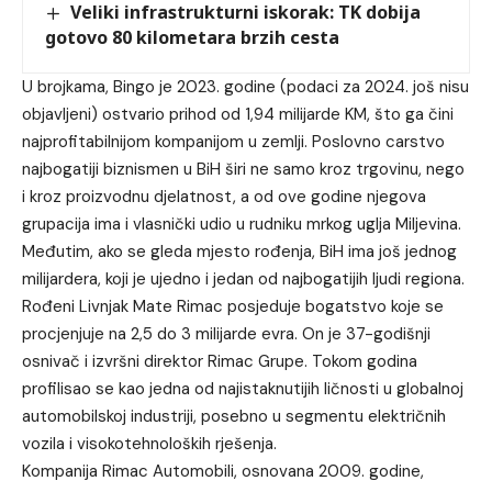
Veliki infrastrukturni iskorak: TK dobija
gotovo 80 kilometara brzih cesta
U brojkama, Bingo je 2023. godine (podaci za 2024. još nisu
objavljeni) ostvario prihod od 1,94 milijarde KM, što ga čini
najprofitabilnijom kompanijom u zemlji. Poslovno carstvo
najbogatiji biznismen u BiH širi ne samo kroz trgovinu, nego
i kroz proizvodnu djelatnost, a od ove godine njegova
grupacija ima i vlasnički udio u rudniku mrkog uglja Miljevina.
Međutim, ako se gleda mjesto rođenja, BiH ima još jednog
milijardera, koji je ujedno i jedan od najbogatijih ljudi regiona.
Rođeni Livnjak Mate Rimac posjeduje bogatstvo koje se
procjenjuje na 2,5 do 3 milijarde evra. On je 37-godišnji
osnivač i izvršni direktor Rimac Grupe. Tokom godina
profilisao se kao jedna od najistaknutijih ličnosti u globalnoj
automobilskoj industriji, posebno u segmentu električnih
vozila i visokotehnoloških rješenja.
Kompanija Rimac Automobili, osnovana 2009. godine,