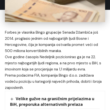
Forbes je vlasnika Bingo grupacije Senada Džambića još
2014. proglasio jednim od najbogatijih ljudi Bosne i
Hercegovine, čija je kompanija ostvarila promet veći od
500 miliona konvertibilnih maraka.
Ove godine časopis Nedeljnik pozicionirao ga je na 22.
mjesto najbogatijih ljudi regiona, a na prvo mjesto u BiH, s
imovinom koja se procjenjuje na 1,1 milijardu evra.
Prema podacima FIA, kompanija Bingo d.o.o. zadržava
vodeću poziciju u kategoriji najvećih prihoda, dobiti i broja
zaposlenih.
Velike gužve na graničnim prijelazima u
BiH, preporuka alternativnih prelaza