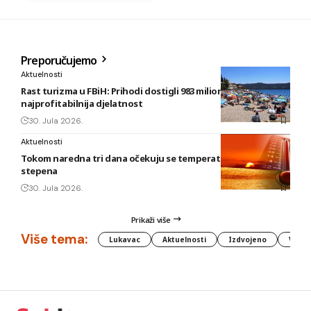
Preporučujemo
Aktuelnosti
Rast turizma u FBiH: Prihodi dostigli 983 miliona KM, smještaj
najprofitabilnija djelatnost
30. Jula 2026.
Aktuelnosti
Tokom naredna tri dana očekuju se temperature do 42
stepena
30. Jula 2026.
Prikaži više
Više tema:
Lukavac
Aktuelnosti
Izdvojeno
Vlada