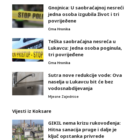
Gnojnica: U saobraćajnoj nesreći
jedna osoba izgubila život i tri
povrijeðene
Crna Hronika
Teška saobraćajna nesreća u
Lukavcu: Jedna osoba poginula,
tri povrijeđene
Crna Hronika
Sutra nove redukcije vode: Ova
naselja u Lukavcu bit će bez
vodosnabdijevanja
Mjesne Zajednice
Vijesti iz Koksare
GIKIL nema krizu rukovođenja:
Hitna sanacija pruge i dalje je
ključ opstanka privrede