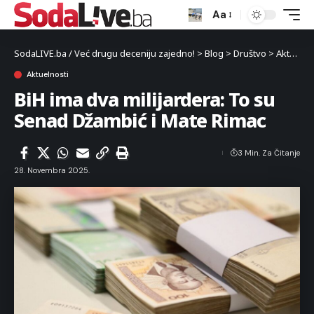
Aa
SodaLIVE.ba / Već drugu deceniju zajedno!
>
Blog
>
Društvo
>
Aktuelnosti
Aktuelnosti
BiH ima dva milijardera: To su
Senad Džambić i Mate Rimac
3 Min. Za Čitanje
28. Novembra 2025.