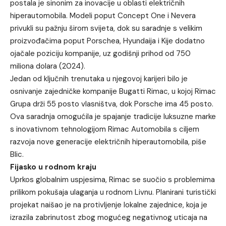
postala je sinonim za inovacije u oblasti električnih
hiperautomobila. Modeli poput Concept One i Nevera
privukli su pažnju širom svijeta, dok su saradnje s velikim
proizvođačima poput Porschea, Hyundaija i Kije dodatno
ojačale poziciju kompanije, uz godišnji prihod od 750
miliona dolara (2024).
Jedan od ključnih trenutaka u njegovoj karijeri bilo je
osnivanje zajedničke kompanije Bugatti Rimac, u kojoj Rimac
Grupa drži 55 posto vlasništva, dok Porsche ima 45 posto.
Ova saradnja omogućila je spajanje tradicije luksuzne marke
s inovativnom tehnologijom Rimac Automobila s ciljem
razvoja nove generacije električnih hiperautomobila, piše
Blic.
Fijasko u rodnom kraju
Uprkos globalnim uspjesima, Rimac se suočio s problemima
prilikom pokušaja ulaganja u rodnom Livnu. Planirani turistički
projekat naišao je na protivljenje lokalne zajednice, koja je
izrazila zabrinutost zbog mogućeg negativnog uticaja na