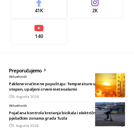
41K
2K
140
Preporučujemo
Aktuelnosti
Paklene vrućine ne popuštaju: Temperature u BiH i do 41
stepen, upaljeni crveni meteoalarmi
6. Augusta 2026.
Aktuelnosti
Pojačana kontrola kretanja bicikala i električnih romobila u
pješačkim zonama grada Tuzla
5. Augusta 2026.