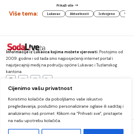
Prikaži više
Više tema:
Lukavac
Aktuelnosti
Izdvojeno
Vlada
Informacije iz Lukavca kojima možete vjerovati.
Postojimo od
2009. godine i od tada smo najposjećeniji internet portal i
najutjecajniji medij na području općine Lukavac i Tuzlanskog
kantona.
Cijenimo vašu privatnost
O nama
Koristimo kolačiće da poboljšamo vaše iskustvo
Lukavac
Društvo
Crna hronika
Sport
pregledavanja, poslužimo personalizirane oglase ili sadržaj i
Kultura
Kolumne
Slobodno vrijeme
analiziramo naš promet. Klikom na "Prihvati sve", pristajete
na našu upotrebu kolačića.
2009. – 2024. © Lukavački info portal – SodaLIVE.ba. Sva prava
zadržana. Zabranjeno kopiranje autorskog sadržaja i korištenje