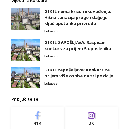
Vijesti iz Koksare
GIKIL nema krizu rukovođenja:
Hitna sanacija pruge i dalje je
ključ opstanka privrede
Lukavac
GIKIL ZAPOŠLJAVA: Raspisan
konkurs za prijem 5 uposlenika
Lukavac
GIKIL zapošaljava: Konkurs za
prijem više osoba na tri pozicije
Lukavac
Priključite se!
41K
2K