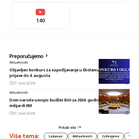
140
Preporučujemo
Aktuelnosti
Objavljen konkurs za zapošljavanje u školama TK: Rok za
prijave do 4. augusta
27. Jula 2026.
Aktuelnosti
Dom naroda usvojio budžet BiH za 2026. godinu vrijedan 1,58
milijardi KM
27. Jula 2026.
Prikaži više
Više tema:
Lukavac
Aktuelnosti
Izdvojeno
Vlada