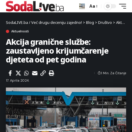
Aa
SodaLIVE.ba / Već drugu deceniju zajedno!
>
Blog
>
Društvo
>
Aktuelnosti
Aktuelnosti
Akcija granične službe:
zaustavljeno krijumčarenje
djeteta od pet godina
1 Min. Za Čitanje
17. Aprila 2024.