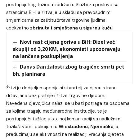
postupajućeg tužioca zadržan u Službi za poslove sa
strancima BiH, a žrtva je u skladu sa pravosudnim
smjernicama za zaštitu žrtava trgovine ljudima
adekvatno
zbrinuta i smještena u sigurnu kuću
.
Novi rast cijena goriva u BiH: Dizel već
skuplji od 3,20 KM, ekonomisti upozoravaju
na lančana poskupljenja
Danas Dan žalosti zbog tragične smrti pet
bh. planinara
Žrtvi je dodijeljen specijalni staratelj za djecu strane
državljane bez pratnje i žrtve trgovine djecom.
Navedena djevojčica nalazi se u bazi potraga za osobama
za kojima tragaju međunarodne institucije, te je
postupajući tužilac u stalnoj komunikaciji sa nadležnim
tužilaštvom i policijom u
Wiesbadenu, Njemačka
, a
preduzimaju se aktivnosti na realizaciji vraćanja djeteta