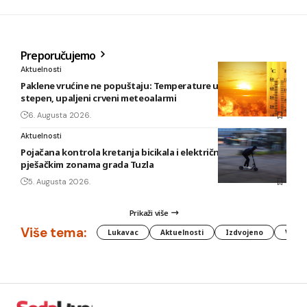
Preporučujemo
Aktuelnosti
Paklene vrućine ne popuštaju: Temperature u BiH i do 41
stepen, upaljeni crveni meteoalarmi
6. Augusta 2026.
Aktuelnosti
Pojačana kontrola kretanja bicikala i električnih romobila u
pješačkim zonama grada Tuzla
5. Augusta 2026.
Prikaži više
Više tema:
Lukavac
Aktuelnosti
Izdvojeno
Vlada