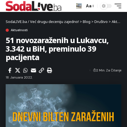
Aa
SodaLIVE.ba / Već drugu deceniju zajedno!
>
Blog
>
Društvo
>
Aktuelnosti
Aktuelnosti
51 novozaraženih u Lukavcu,
3.342 u BiH, preminulo 39
pacijenta
2 Min. Za Čitanje
18. Januara 2022.