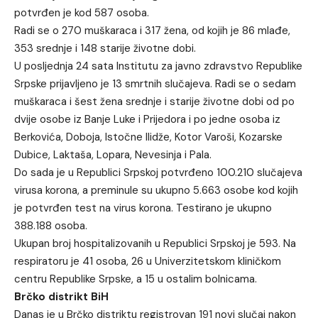
potvrđen je kod 587 osoba.
Radi se o 270 muškaraca i 317 žena, od kojih je 86 mlađe,
353 srednje i 148 starije životne dobi.
U posljednja 24 sata Institutu za javno zdravstvo Republike
Srpske prijavljeno je 13 smrtnih slučajeva. Radi se o sedam
muškaraca i šest žena srednje i starije životne dobi od po
dvije osobe iz Banje Luke i Prijedora i po jedne osoba iz
Berkovića, Doboja, Istočne Ilidže, Kotor Varoši, Kozarske
Dubice, Laktaša, Lopara, Nevesinja i Pala.
Do sada je u Republici Srpskoj potvrđeno 100.210 slučajeva
virusa korona, a preminule su ukupno 5.663 osobe kod kojih
je potvrđen test na virus korona. Testirano je ukupno
388.188 osoba.
Ukupan broj hospitalizovanih u Republici Srpskoj je 593. Na
respiratoru je 41 osoba, 26 u Univerzitetskom kliničkom
centru Republike Srpske, a 15 u ostalim bolnicama.
Brčko distrikt BiH
Danas je u Brčko distriktu registrovan 191 novi slučaj nakon