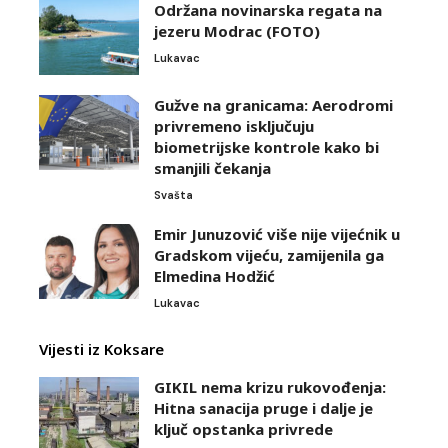
Održana novinarska regata na
jezeru Modrac (FOTO)
Lukavac
Gužve na granicama: Aerodromi
privremeno isključuju
biometrijske kontrole kako bi
smanjili čekanja
Svašta
Emir Junuzović više nije vijećnik u
Gradskom vijeću, zamijenila ga
Elmedina Hodžić
Lukavac
Vijesti iz Koksare
GIKIL nema krizu rukovođenja:
Hitna sanacija pruge i dalje je
ključ opstanka privrede