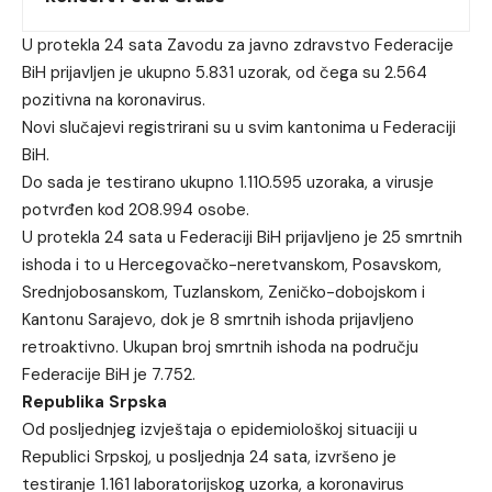
U protekla 24 sata Zavodu za javno zdravstvo Federacije
BiH prijavljen je ukupno 5.831 uzorak, od čega su 2.564
pozitivna na koronavirus.
Novi slučajevi registrirani su u svim kantonima u Federaciji
BiH.
Do sada je testirano ukupno 1.110.595 uzoraka, a virusje
potvrđen kod 208.994 osobe.
U protekla 24 sata u Federaciji BiH prijavljeno je 25 smrtnih
ishoda i to u Hercegovačko-neretvanskom, Posavskom,
Srednjobosanskom, Tuzlanskom, Zeničko-dobojskom i
Kantonu Sarajevo, dok je 8 smrtnih ishoda prijavljeno
retroaktivno. Ukupan broj smrtnih ishoda na području
Federacije BiH je 7.752.
Republika Srpska
Od posljednjeg izvještaja o epidemiološkoj situaciji u
Republici Srpskoj, u posljednja 24 sata, izvršeno je
testiranje 1.161 laboratorijskog uzorka, a koronavirus