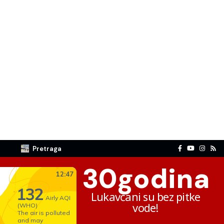
Pretraga
30
godina
Lukavčani su bez pitke
vode!