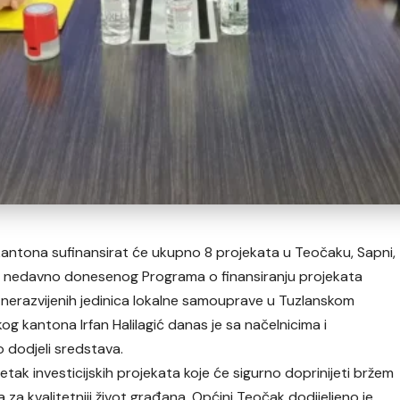
antona sufinansirat će ukupno 8 projekata u Teočaku, Sapni,
e to nedavno donesenog Programa o finansiranju projekata
ito nerazvijenih jedinica lokalne samouprave u Tuzlanskom
og kantona Irfan Halilagić danas je sa načelnicima i
 dodjeli sredstava.
etak investicijskih projekata koje će sigurno doprinijeti bržem
a kvalitetniji život građana. Općini Teočak dodijeljeno je