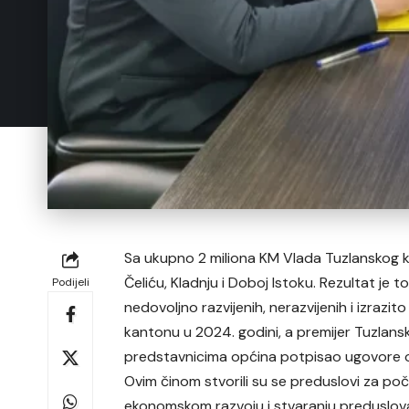
Sa ukupno 2 miliona KM Vlada Tuzlanskog k
Čeliću, Kladnju i Doboj Istoku. Rezultat j
Podijeli
nedovoljno razvijenih, nerazvijenih i izraz
kantonu u 2024. godini, a premijer Tuzlansk
predstavnicima općina potpisao ugovore o
Ovim činom stvorili su se preduslovi za poč
ekonomskom razvoju i stvaranju preduslova z