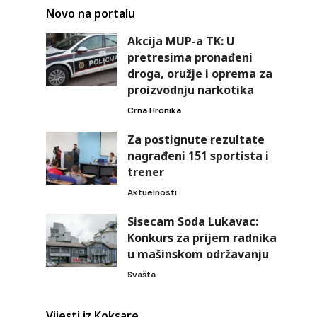
Novo na portalu
Akcija MUP-a TK: U
pretresima pronađeni
droga, oružje i oprema za
proizvodnju narkotika
Crna Hronika
Za postignute rezultate
nagrađeni 151 sportista i
trener
Aktuelnosti
Sisecam Soda Lukavac:
Konkurs za prijem radnika
u mašinskom održavanju
Svašta
Vijesti iz Koksare