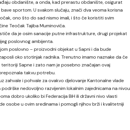
đaju obdanište, a onda, kad prerastu obdanište, osigurat
e bave sportom. U svakom slučaju, znači dva veoma korisna
čak, ono što do sad nismo imali, i što će koristiti svim
pćine Teočak Tajiba Muminovića.
iče da je osim sanacije putne infrastrukture, drugi projekat
nijeg poslovnog ambijenta.
njom poslovno – proizvodni objekat u Sapni i da bude
aposli oko stotinjak radnika. Trenutno imamo naznake da će
i na teritoriji Sapne i zato nam je posebno značajan ovaj
a prepoznala takvu potrebu.
uz zahvale i pohvale za ovakvo djelovanje Kantonalne vlade
a podrške nedovoljno razvijenim lokalnim zajednicama na nivo
oma dobro ukoliko bi Federacija BiH ili državni nivo vlasti
ade osobe u ovim sredinama i pomogli njihov brži i kvalitetniji