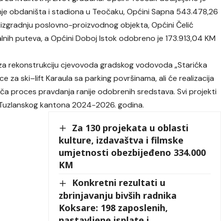
je obdaništa i stadiona u Teočaku, Općini Sapna 543.478,26
i izgradnju poslovno-proizvodnog objekta, Općini Čelić
kalnih puteva, a Općini Doboj Istok odobreno je 173.913,04 KM
 za rekonstrukciju cjevovoda gradskog vodovoda „Starićka
ice za ski–lift Karaula sa parking površinama, ali će realizacija
ča proces pravdanja ranije odobrenih sredstava. Svi projekti
ja Tuzlanskog kantona 2024-2026. godina.
Za 130 projekata u oblasti
kulture, izdavaštva i filmske
umjetnosti obezbijeđeno 334.000
KM
Konkretni rezultati u
zbrinjavanju bivših radnika
Koksare: 198 zaposlenih,
nastavljene isplate i