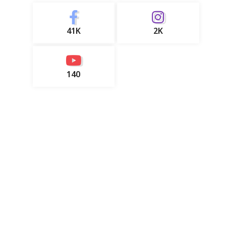
41K
2K
140
u