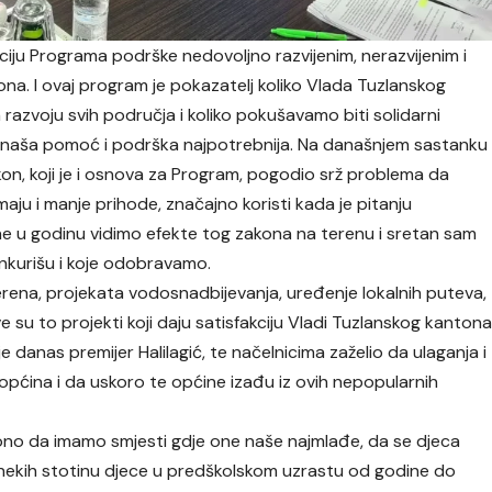
iju Programa podrške nedovoljno razvijenim, nerazvijenim i
na. I ovaj program je pokazatelj koliko Vlada Tuzlanskog
razvoju svih područja i koliko pokušavamo biti solidarni
e naša pomoć i podrška najpotrebnija. Na današnjem sastanku
akon, koji je i osnova za Program, pogodio srž problema da
ju i manje prihode, značajno koristi kada je pitanju
ine u godinu vidimo efekte tog zakona na terenu i sretan sam
onkurišu i koje odobravamo.
erena, projekata vodosnadbijevanja, uređenje lokalnih puteva,
su to projekti koji daju satisfakciju Vladi Tuzlanskog kanton
 danas premijer Halilagić, te načelnicima zaželio da ulaganja i
pćina i da uskoro te općine izađu iz ovih nepopularnih
 ono da imamo smjesti gdje one naše najmlađe, da se djeca
nekih stotinu djece u predškolskom uzrastu od godine do