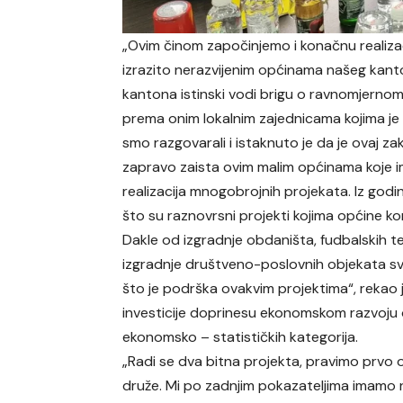
„Ovim činom započinjemo i konačnu realizac
izrazito nerazvijenim općinama našeg kanto
kantona istinski vodi brigu o ravnomjernom 
prema onim lokalnim zajednicama kojima j
smo razgovarali i istaknuto je da je ovaj z
zapravo zaista ovim malim općinama koje ima
realizacija mnogobrojnih projekata. Iz god
što su raznovrsni projekti kojima općine k
Dakle od izgradnje obdaništa, fudbalskih t
izgradnje društveno-poslovnih objekata sve 
što je podrška ovakvim projektima“, rekao je
investicije doprinesu ekonomskom razvoju o
ekonomsko – statističkih kategorija.
„Radi se dva bitna projekta, pravimo prvo
druže. Mi po zadnjim pokazateljima imamo 