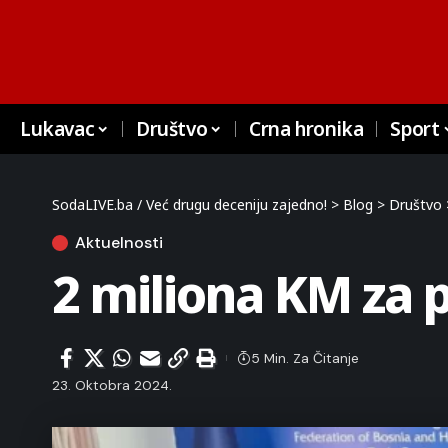
Lukavac
Društvo
Crna hronika
Sport
SodaLIVE.ba / Već drugu deceniju zajedno!
>
Blog
>
Društvo
Aktuelnosti
2 miliona KM za
5 Min. Za Čitanje
23. Oktobra 2024.