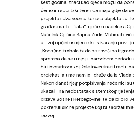
šest godina, znači kad djeca mogu da poha
ćemo im sportski teren da imaju gdje da s
projekta i dva veoma korisna objekta za Teo
građanima Teočaka“, riječi su načelnika O
Načelnik Općine Sapna Zudin Mahmutović ist
u ovoj općini usmjeren ka stvaranju povolj
„Konačno trebala bi da se završi sa izgrad
spremna da se u njoj u narodnom periodu z
biti investitora koji žele investirati i radit
projekat, a time nam je i draže da je Vlad
Nakon današnjeg potpisivanja načelnici su 
ukazali i na nedostatak sistemskog rješenj
države Bosne i Hercegovine, te da bi bilo ve
pokrenuli slične projekte koji bi zadržali ml
razvoj.