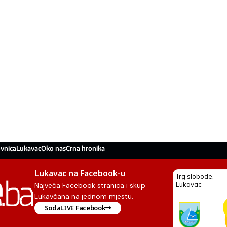
vnica
Lukavac
Oko nas
Crna hronika
Lukavac na Facebook-u
Najveća Facebook stranica i skup
Lukavčana na jednom mjestu.
SodaLIVE Facebook