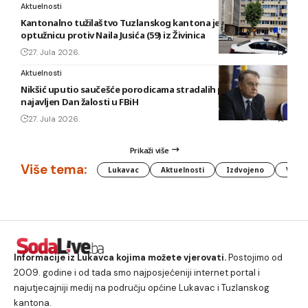
Aktuelnosti
Kantonalno tužilaštvo Tuzlanskog kantona je podiglo
optužnicu protiv Naila Jusića (59) iz Živinica
27. Jula 2026.
Aktuelnosti
Nikšić uputio saučešće porodicama stradalih planinara,
najavljen Dan žalosti u FBiH
27. Jula 2026.
Prikaži više
Više tema:
Lukavac
Aktuelnosti
Izdvojeno
Vlada
Informacije iz Lukavca kojima možete vjerovati.
Postojimo od
2009. godine i od tada smo najposjećeniji internet portal i
najutjecajniji medij na području općine Lukavac i Tuzlanskog
kantona.