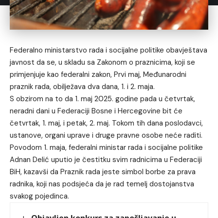
Federalno ministarstvo rada i socijalne politike obavještava
javnost da se, u skladu sa Zakonom o praznicima, koji se
primjenjuje kao federalni zakon, Prvi maj, Međunarodni
praznik rada, obilježava dva dana, 1. i 2. maja.
S obzirom na to da 1. maj 2025. godine pada u četvrtak,
neradni dani u Federaciji Bosne i Hercegovine bit će
četvrtak, 1. maj, i petak, 2. maj. Tokom tih dana poslodavci,
ustanove, organi uprave i druge pravne osobe neće raditi.
Povodom 1. maja, federalni ministar rada i socijalne politike
Adnan Delić uputio je čestitku svim radnicima u Federaciji
BiH, kazavši da Praznik rada jeste simbol borbe za prava
radnika, koji nas podsjeća da je rad temelj dostojanstva
svakog pojedinca.
Objavljen konkurs za zapošljavanje u