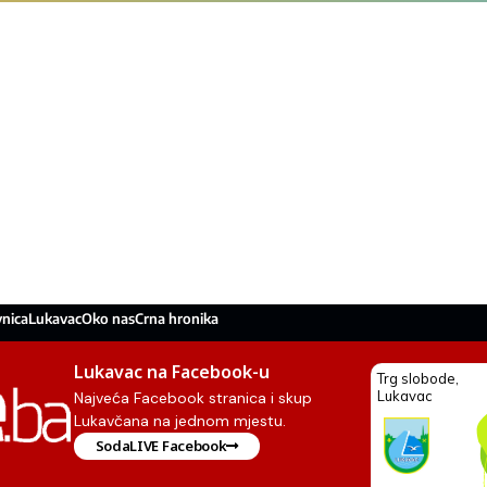
nica
Lukavac
Oko nas
Crna hronika
Lukavac na Facebook-u
Najveća Facebook stranica i skup
Lukavčana na jednom mjestu.
SodaLIVE Facebook