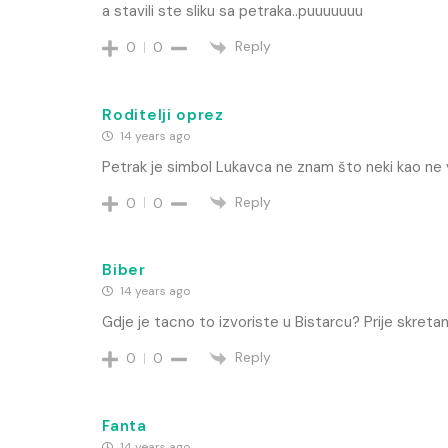
a stavili ste sliku sa petraka..puuuuuuu
Reply
0
0
Roditelji oprez
14 years ago
Petrak je simbol Lukavca ne znam što neki kao ne v
Reply
0
0
Biber
14 years ago
Gdje je tacno to izvoriste u Bistarcu? Prije skreta
Reply
0
0
Fanta
14 years ago