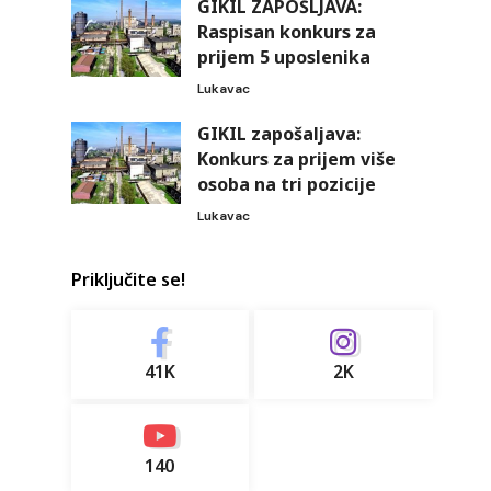
GIKIL ZAPOŠLJAVA:
Raspisan konkurs za
prijem 5 uposlenika
Lukavac
GIKIL zapošaljava:
Konkurs za prijem više
osoba na tri pozicije
Lukavac
Priključite se!
41K
2K
140