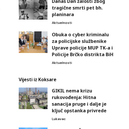
Danas Dan žalosti zbog
tragične smrti pet bh.
planinara
Aktuelnosti
Obuka o cyber kriminalu
za policijske službenike
Uprave policije MUP TK-a i
Policije Brčko distrikta BiH
Aktuelnosti
Vijesti iz Koksare
GIKIL nema krizu
rukovođenja: Hitna
sanacija pruge i dalje je
ključ opstanka privrede
Lukavac