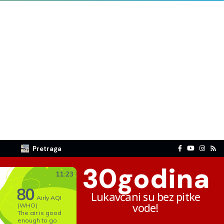
Pretraga
30
godina
Lukavčani su bez pitke
vode!