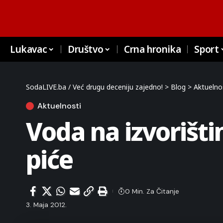
Lukavac
Društvo
Crna hronika
Sport
SodaLIVE.ba / Već drugu deceniju zajedno!
>
Blog
>
Aktuelno
Aktuelnosti
Voda na izvorišti
piće
0 Min. Za Čitanje
3. Maja 2012.