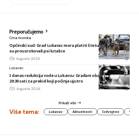
Preporučujemo
Crna hronika
Općinski sud: Grad Lukavac mora platiti štetu na vozilu koju
su prouzrokovali psi lutalice
4. Augusta 2026.
Lukavac
I danas redukcija vode u Lukavcu: Građani obaviješteni tek u
20:30 sati za prekid koji počinje ujutro
3. Augusta 2026.
Prikaži više
Više tema:
Lukavac
Aktuelnosti
Izdvojeno
Vlada