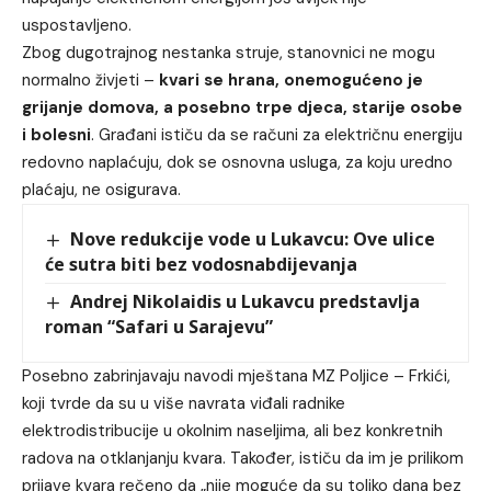
uspostavljeno.
Zbog dugotrajnog nestanka struje, stanovnici ne mogu
normalno živjeti –
kvari se hrana, onemogućeno je
grijanje domova, a posebno trpe djeca, starije osobe
i bolesni
. Građani ističu da se računi za električnu energiju
redovno naplaćuju, dok se osnovna usluga, za koju uredno
plaćaju, ne osigurava.
Nove redukcije vode u Lukavcu: Ove ulice
će sutra biti bez vodosnabdijevanja
Andrej Nikolaidis u Lukavcu predstavlja
roman “Safari u Sarajevu”
Posebno zabrinjavaju navodi mještana MZ Poljice – Frkići,
koji tvrde da su u više navrata viđali radnike
elektrodistribucije u okolnim naseljima, ali bez konkretnih
radova na otklanjanju kvara. Također, ističu da im je prilikom
prijave kvara rečeno da „nije moguće da su toliko dana bez