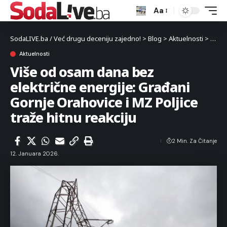
Aa
SodaLIVE.ba / Već drugu deceniju zajedno!
>
Blog
>
Aktuelnosti
>
Više 
Aktuelnosti
Više od osam dana bez
električne energije: Građani
Gornje Orahovice i MZ Poljice
traže hitnu reakciju
2 Min. Za Čitanje
12. Januara 2026.