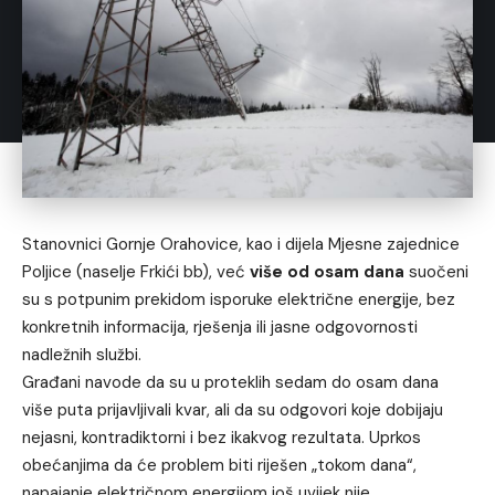
Stanovnici Gornje Orahovice, kao i dijela Mjesne zajednice
Poljice (naselje Frkići bb), već
više od osam dana
suočeni
su s potpunim prekidom isporuke električne energije, bez
konkretnih informacija, rješenja ili jasne odgovornosti
nadležnih službi.
Građani navode da su u proteklih sedam do osam dana
više puta prijavljivali kvar, ali da su odgovori koje dobijaju
nejasni, kontradiktorni i bez ikakvog rezultata. Uprkos
obećanjima da će problem biti riješen „tokom dana“,
napajanje električnom energijom još uvijek nije