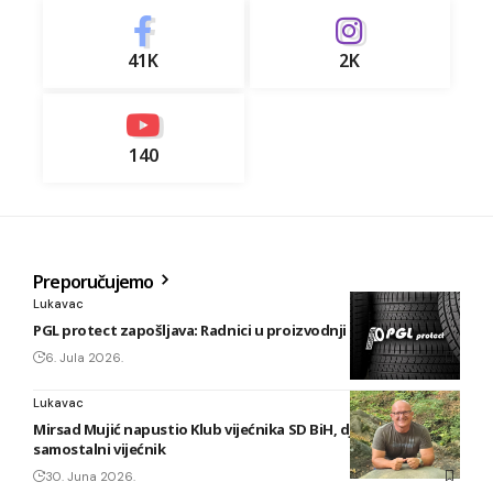
41K
2K
140
Preporučujemo
Lukavac
PGL protect zapošljava: Radnici u proizvodnji i vulkanizeri
6. Jula 2026.
Lukavac
Mirsad Mujić napustio Klub vijećnika SD BiH, djelovat će kao
samostalni vijećnik
30. Juna 2026.