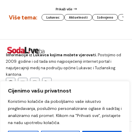
Prikaži više
Više tema:
Lukavac
Aktuelnosti
Izdvojeno
Vlada
Informacije iz Lukavca kojima možete vjerovati.
Postojimo od
2009. godine i od tada smo najposjećeniji internet portal i
najutjecajniji medij na području općine Lukavac i Tuzlanskog
kantona.
Cijenimo vašu privatnost
O nama
Koristimo kolačiće da poboljšamo vaše iskustvo
Lukavac
Društvo
Crna hronika
Sport
pregledavanja, poslužimo personalizirane oglase ili sadržaj i
Kultura
Kolumne
Slobodno vrijeme
analiziramo naš promet. Klikom na "Prihvati sve", pristajete
na našu upotrebu kolačića.
2009. – 2024. © Lukavački info portal – SodaLIVE.ba. Sva prava