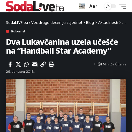
Aa
SodaLIVE.ba / Već drugu deceniju zajedno!
>
Blog
>
Aktuelnosti
>
Sport
Rukomet
Dva Lukavčanina uzela učešće
na “Handball Star Academy”
1 Min. Za Čitanje
29. Januara 2016.