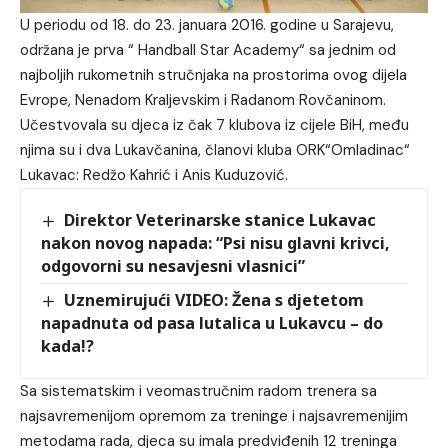
U periodu od 18. do 23. januara 2016. godine u Sarajevu,
održana je prva “ Handball Star Academy“ sa jednim od
najboljih rukometnih stručnjaka na prostorima ovog dijela
Evrope, Nenadom Kraljevskim i Radanom Rovčaninom.
Učestvovala su djeca iz čak 7 klubova iz cijele BiH, među
njima su i dva Lukavčanina, članovi kluba ORK“Omladinac“
Lukavac: Redžo Kahrić i Anis Kuduzović.
Direktor Veterinarske stanice Lukavac
nakon novog napada: “Psi nisu glavni krivci,
odgovorni su nesavjesni vlasnici”
Uznemirujući VIDEO: Žena s djetetom
napadnuta od pasa lutalica u Lukavcu – do
kada!?
Sa sistematskim i veomastručnim radom trenera sa
najsavremenijom opremom za treninge i najsavremenijim
metodama rada, djeca su imala predviđenih 12 treninga