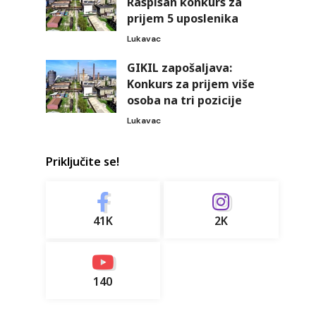
Raspisan konkurs za
prijem 5 uposlenika
Lukavac
GIKIL zapošaljava:
Konkurs za prijem više
osoba na tri pozicije
Lukavac
Priključite se!
41K
2K
140