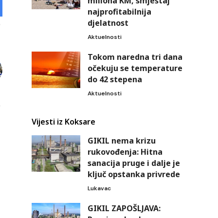
miliona KM, smještaj
najprofitabilnija
djelatnost
Aktuelnosti
Tokom naredna tri dana
očekuju se temperature
do 42 stepena
Aktuelnosti
Vijesti iz Koksare
GIKIL nema krizu
rukovođenja: Hitna
sanacija pruge i dalje je
ključ opstanka privrede
Lukavac
GIKIL ZAPOŠLJAVA: