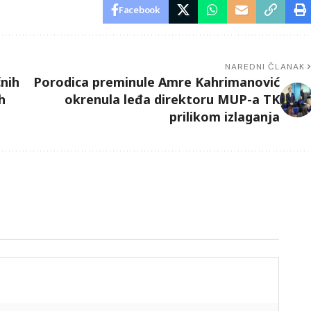
Facebook
NAREDNI ČLANAK
čnih
Porodica preminule Amre Kahrimanović
h
okrenula leđa direktoru MUP-a TK
prilikom izlaganja