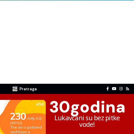
Pretraga
30
godina
Lukavčani su bez pitke
vode!