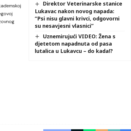
Direktor Veterinarske stanice
 akademskoj
Lukavac nakon novog napada:
jegovoj
“Psi nisu glavni krivci, odgovorni
azovnog
su nesavjesni vlasnici”
Uznemirujući VIDEO: Žena s
djetetom napadnuta od pasa
lutalica u Lukavcu – do kada!?