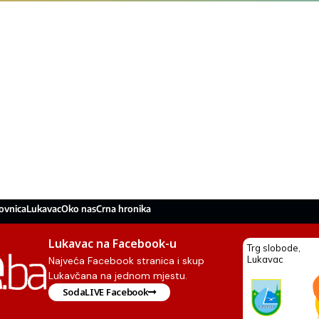
ovnica
Lukavac
Oko nas
Crna hronika
Lukavac na Facebook-u
Najveća Facebook stranica i skup
Lukavčana na jednom mjestu.
SodaLIVE Facebook