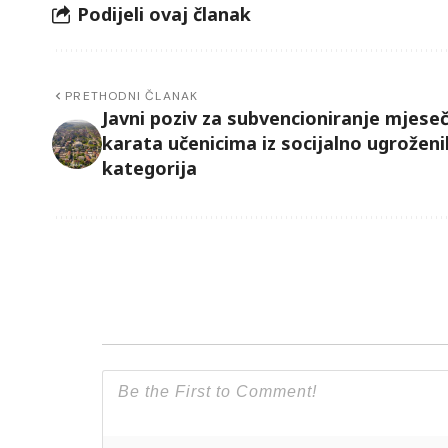
Podijeli ovaj članak
PRETHODNI ČLANAK
Javni poziv za subvencioniranje mjese
karata učenicima iz socijalno ugroženi
kategorija