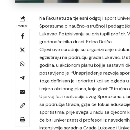
Na Fakultetu za tjelesni odgoj i sport Unive
Sporazuma o naučno-stručnoj i pedagoškoj s
Podijeli
Lukavac. Potpisivanju su pristupili prof.dr. 
gradonačelnika dr.sci. Edina Delića.
Ciljevi ove suradnje su organiziranje edukac
egzistiraju na području grada Lukavac. U 
godina, u akcionom planu koji je sastavni di
postavljeno je “Unaprijeđenje razvoja spor
toga definisan je i prioritet koji se ogleda
i mjera akcionog plana, koja glasi: “Stručn
U prvoj fazi realizacije ovog Sporazuma pla
sa područja Grada, gdje će fokus edukacij
sportistima, prije svega u radu sa djecom
će biti univerzitetski profesori iz navedenih
Intenzivnija saradnja Grada Lukavac i Unive