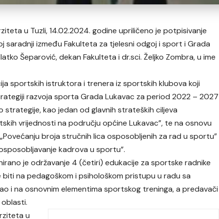
rziteta u Tuzli, 14.02.2024. godine upriličeno je potpisivanje
aradnji između Fakulteta za tjelesni odgoj i sport i Grada
Vlatko Šeparović, dekan Fakulteta i dr.sci. Željko Zombra, u ime
ija sportskih istruktora i trenera iz sportskih klubova koji
strategiji razvoja sporta Grada Lukavac za period 2022 – 2027
o strategije, kao jedan od glavnih strateških ciljeva
tskih vrijednosti na području općine Lukavac”, te na osnovu
 u „Povećanju broja stručnih lica osposobljenih za rad u sportu”
o osposobljavanje kadrova u sportu”.
nirano je održavanje 4 (četiri) edukacije za sportske radnike
e biti na pedagoškom i psihološkom pristupu u radu sa
 kao i na osnovnim elementima sportskog treninga, a predavači
 oblasti.
rziteta u