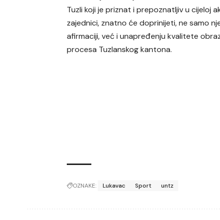
Tuzli koji je priznat i prepoznatljiv u cijeloj
zajednici, znatno će doprinijeti, ne samo n
afirmaciji, već i unapređenju kvalitete obr
procesa Tuzlanskog kantona.
OZNAKE:
Lukavac
Sport
untz