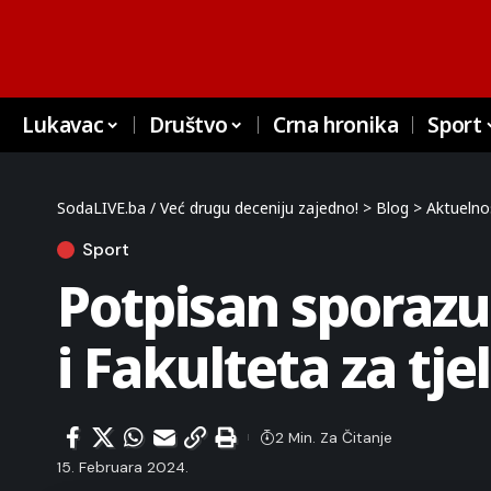
Lukavac
Društvo
Crna hronika
Sport
SodaLIVE.ba / Već drugu deceniju zajedno!
>
Blog
>
Aktuelno
Sport
Potpisan sporaz
i Fakulteta za tj
2 Min. Za Čitanje
15. Februara 2024.