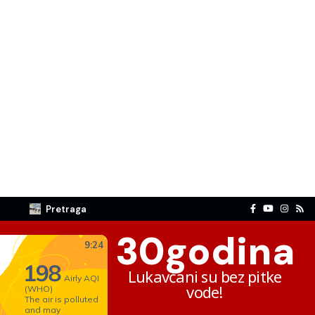
Pretraga
30
godina
Lukavčani su bez pitke
vode!