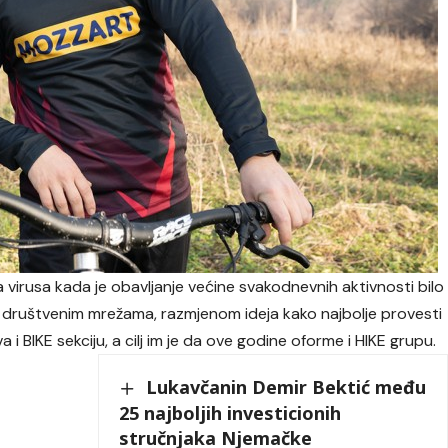
 virusa kada je obavljanje većine svakodnevnih aktivnosti bilo
 društvenim mrežama, razmjenom ideja kako najbolje provesti
 i BIKE sekciju, a cilj im je da ove godine oforme i HIKE grupu.
Lukavčanin Demir Bektić među
25 najboljih investicionih
stručnjaka Njemačke