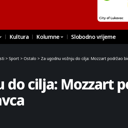
Kultura
Kolumne
Slobodno vrijeme
sti
>
Sport
>
Ostalo
>
Za ugodnu vožnju do cilja: Mozzart podržao bic
do cilja: Mozzart p
avca