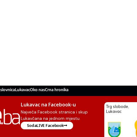
slovnica
Lukavac
Oko nas
Crna hronika
Lukavac na Facebook-u
Najveća Facebook stranica i skup
Lukavčana na jednom mjestu.
SodaLIVE Facebook