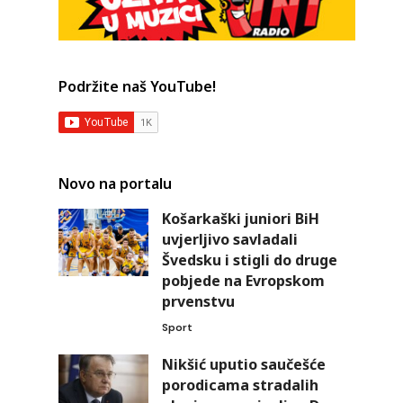
Podržite naš YouTube!
Novo na portalu
Košarkaški juniori BiH
uvjerljivo savladali
Švedsku i stigli do druge
pobjede na Evropskom
prvenstvu
Sport
Nikšić uputio saučešće
porodicama stradalih