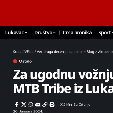
Lukavac
Društvo
Crna hronika
Sport
SodaLIVE.ba / Već drugu deceniju zajedno!
>
Blog
>
Aktuelno
Ostalo
Za ugodnu vožnju 
MTB Tribe iz Luk
2 Min. Za Čitanje
20. Januara 2024.