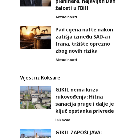
planinara, najavljen Dan
žalosti u FBiH
Aktuelnosti
Pad cijena nafte nakon
zatišja između SAD-a i
Irana, tržište oprezno
zbog novih rizika
Aktuelnosti
Vijesti iz Koksare
GIKIL nema krizu
rukovođenja: Hitna
sanacija pruge i dalje je
ključ opstanka privrede
Lukavac
GIKIL ZAPOŠLJAVA: