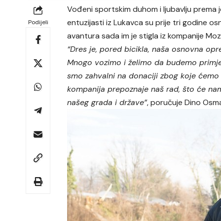
Vođeni sportskim duhom i ljubavlju prema j
entuzijasti iz Lukavca su prije tri godine os
Podijeli
avantura sada im je stigla iz kompanije Moz
“Dres je, pored bicikla, naša osnovna op
Mnogo vozimo i želimo da budemo primjet
smo zahvalni na donaciji zbog koje ćemo bi
kompanija prepoznaje naš rad, što će nam
našeg grada i države”
, poručuje Dino Osm