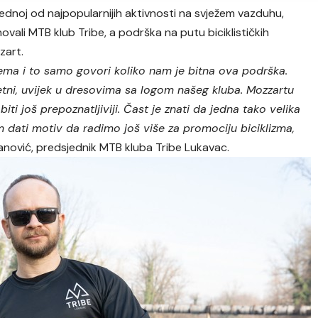
ednoj od najpopularnijih aktivnosti na svježem vazduhu,
novali MTB klub Tribe, a podrška na putu biciklističkih
zart.
rema i to samo govori koliko nam je bitna ova podrška.
ni, uvijek u dresovima sa logom našeg kluba. Mozzartu
ti još prepoznatljiviji. Čast je znati da jedna tako velika
 dati motiv da radimo još više za promociju biciklizma,
anović, predsjednik MTB kluba Tribe Lukavac.