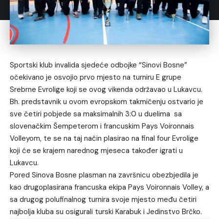
Sportski klub invalida sjedeće odbojke “Sinovi Bosne”
očekivano je osvojio prvo mjesto na turniru E grupe
Srebrne Evrolige koji se ovog vikenda održavao u Lukavcu.
Bh. predstavnik u ovom evropskom takmičenju ostvario je
sve četiri pobjede sa maksimalnih 3:0 u duelima sa
slovenačkim Šempeterom i francuskim Pays Voironnais
Volleyom, te se na taj način plasirao na final four Evrolige
koji će se krajem narednog mjeseca također igrati u
Lukavcu.
Pored Sinova Bosne plasman na završnicu obezbjedila je
kao drugoplasirana francuska ekipa Pays Voironnais Volley, a
sa drugog polufinalnog turnira svoje mjesto među četiri
najbolja kluba su osigurali turski Karabuk i Jedinstvo Brčko.