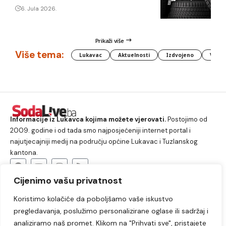
6. Jula 2026.
Prikaži više
Više tema:
Lukavac
Aktuelnosti
Izdvojeno
Vlada
Informacije iz Lukavca kojima možete vjerovati.
Postojimo od
2009. godine i od tada smo najposjećeniji internet portal i
najutjecajniji medij na području općine Lukavac i Tuzlanskog
kantona.
Cijenimo vašu privatnost
O nama
Koristimo kolačiće da poboljšamo vaše iskustvo
Lukavac
Društvo
Crna hronika
Sport
pregledavanja, poslužimo personalizirane oglase ili sadržaj i
Kultura
Kolumne
Slobodno vrijeme
analiziramo naš promet. Klikom na "Prihvati sve", pristajete