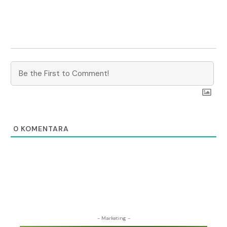
0
KOMENTARA
- Marketing -