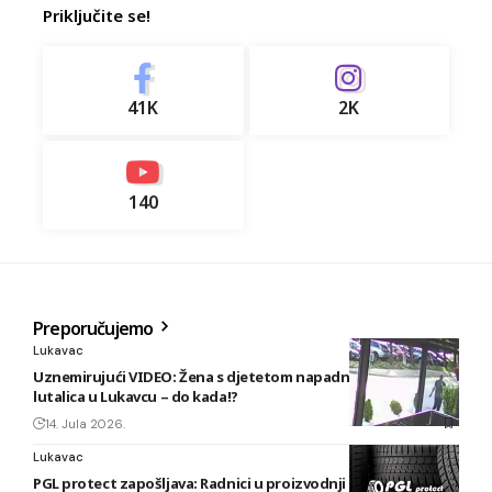
Priključite se!
41K
2K
140
Preporučujemo
Lukavac
Uznemirujući VIDEO: Žena s djetetom napadnuta od pasa
lutalica u Lukavcu – do kada!?
14. Jula 2026.
Lukavac
PGL protect zapošljava: Radnici u proizvodnji i vulkanizeri