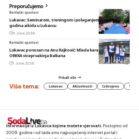
Preporučujemo
Borilački sportovi
Lukavac: Seminarom, treningom i polaganjem obilježeno 20
godina aikida u Lukavcu
8. Juna 2026.
Borilački sportovi
Lukavac ponosan na Anu Rajković: Mlada karatistkinja KBS
ORKKA viceprvakinja Balkana
1. Juna 2026.
Prikaži više
Više tema:
Lukavac
Aktuelnosti
Izdvojeno
Vlada
Informacije iz Lukavca kojima možete vjerovati.
Postojimo od
2009. godine i od tada smo najposjećeniji internet portal i