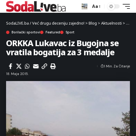
Aa
SodaLIVE.ba / Već drugu deceniju zajedno!
>
Blog
>
Aktuelnosti
>
Sport
Borilački sportovi
Featured
Sport
ORKKA Lukavac iz Bugojna se
vratila bogatija za 3 medalje
1 Min. Za Čitanje
18. Maja 2015.