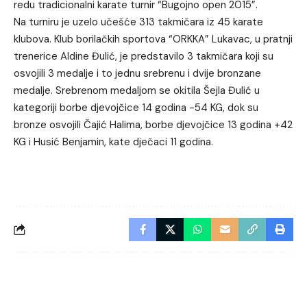
redu tradicionalni karate turnir “Bugojno open 2015”.
Na turniru je uzelo učešće 313 takmičara iz 45 karate
klubova. Klub borilačkih sportova “ORKKA” Lukavac, u pratnji
trenerice Aldine Đulić, je predstavilo 3 takmičara koji su
osvojili 3 medalje i to jednu srebrenu i dvije bronzane
medalje. Srebrenom medaljom se okitila Šejla Đulić u
kategoriji borbe djevojčice 14 godina -54 KG, dok su
bronze osvojili Čajić Halima, borbe djevojčice 13 godina +42
KG i Husić Benjamin, kate dječaci 11 godina.