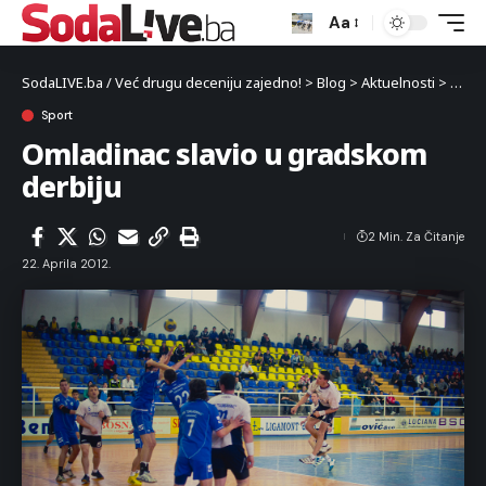
Aa
SodaLIVE.ba / Već drugu deceniju zajedno!
>
Blog
>
Aktuelnosti
>
Sport
Sport
Omladinac slavio u gradskom
derbiju
2 Min. Za Čitanje
22. Aprila 2012.