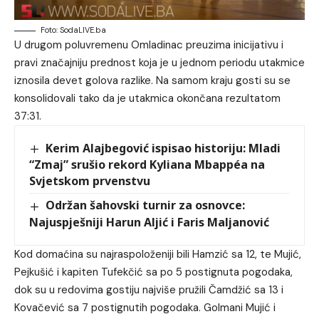
Foto: SodaLIVE.ba
U drugom poluvremenu Omladinac preuzima inicijativu i
pravi značajniju prednost koja je u jednom periodu utakmice
iznosila devet golova razlike. Na samom kraju gosti su se
konsolidovali tako da je utakmica okončana rezultatom
37:31.
Kerim Alajbegović ispisao historiju: Mladi
“Zmaj” srušio rekord Kyliana Mbappéa na
Svjetskom prvenstvu
Održan šahovski turnir za osnovce:
Najuspješniji Harun Aljić i Faris Maljanović
Kod domaćina su najraspoloženiji bili Hamzić sa 12, te Mujić,
Pejkušić i kapiten Tufekčić sa po 5 postignuta pogodaka,
dok su u redovima gostiju najviše pružili Čamdžić sa 13 i
Kovačević sa 7 postignutih pogodaka. Golmani Mujić i