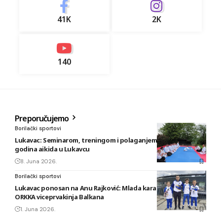
41K
2K
140
Preporučujemo
Borilački sportovi
Lukavac: Seminarom, treningom i polaganjem obilježeno 20
godina aikida u Lukavcu
8. Juna 2026.
Borilački sportovi
Lukavac ponosan na Anu Rajković: Mlada karatistkinja KBS
ORKKA viceprvakinja Balkana
1. Juna 2026.