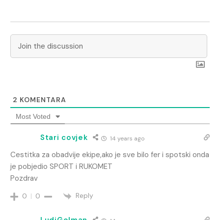
2
KOMENTARA
Most Voted
Stari covjek
14 years ago
Cestitka za obadvije ekipe,ako je sve bilo fer i spotski onda
je pobjedio SPORT i RUKOMET
Pozdrav
Reply
0
0
LudiGolman