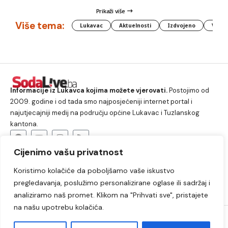
Prikaži više
Više tema:
Lukavac
Aktuelnosti
Izdvojeno
Vlada
Informacije iz Lukavca kojima možete vjerovati.
Postojimo od
2009. godine i od tada smo najposjećeniji internet portal i
najutjecajniji medij na području općine Lukavac i Tuzlanskog
kantona.
Cijenimo vašu privatnost
O nama
Koristimo kolačiće da poboljšamo vaše iskustvo
Lukavac
Društvo
Crna hronika
Sport
pregledavanja, poslužimo personalizirane oglase ili sadržaj i
Kultura
Kolumne
Slobodno vrijeme
analiziramo naš promet. Klikom na "Prihvati sve", pristajete
na našu upotrebu kolačića.
2009. – 2024. © Lukavački info portal – SodaLIVE.ba. Sva prava
zadržana. Zabranjeno kopiranje autorskog sadržaja i korištenje