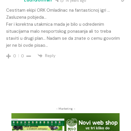
14 years ago
Cestitam ekipi ORK Omladinac na fantasticnoj igri …
Zasluzena pobjeda…
Fer i korektna utakmica mada je bilo u odredenim
situacijama malo nesportskog ponasanja ali to treba
staviti u drugi plan… Nadam se da znate o cemu govorim
jer ne bi ovde pisao…
Reply
0
0
- Marketing -