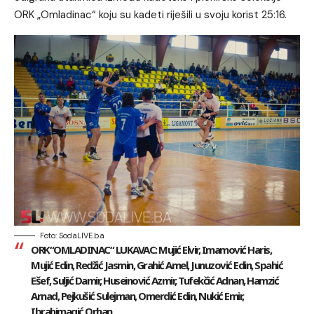
ORK „Omladinac“ koju su kadeti riješili u svoju korist 25:16.
Foto: SodaLIVE.ba
ORK“OMLADINAC“ LUKAVAC:
Mujić Elvir, Imamović Haris,
Mujić Edin, Redžić Jasmin, Grahić Amel, Junuzović Edin, Spahić
Ešef, Suljić Damir, Huseinović Azmir, Tufekčić Adnan, Hamzić
Arnad, Pejkušić Sulejman, Omerdić Edin, Nukić Emir,
Ibrahimagić Orhan.