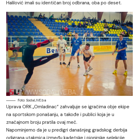
Halilović imali su identičan broj odbrana, oba po deset.
Foto: SodaLIVE.ba
Uprava ORK „Omladinac“ zahvaljuje se igračima obje ekipe
na sportskom ponašanju, a takođe i publici koja je u
značajnom broju pratila ovaj meč.
Napominjemo da je u predigri današnjeg gradskog derbija
odigrana utakmica između kadetske i pionirske selekcije