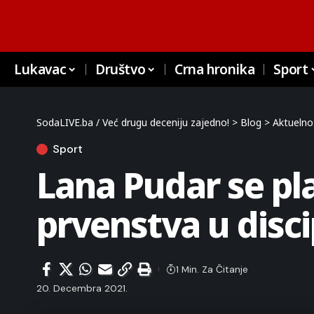
Lukavac
Društvo
Crna hronika
Sport
SodaLIVE.ba / Već drugu deceniju zajedno!
>
Blog
>
Aktuelno
Sport
Lana Pudar se pla
prvenstva u disci
1 Min. Za Čitanje
20. Decembra 2021.