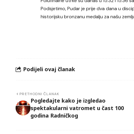
Polufinalne utrke su danas u 15:32 i 15:36 sa
Podsjetimo, Pudar je prije dva dana u discip
historijsku bronzanu medalju za našu zemlj
Podijeli ovaj članak
PRETHODNI ČLANAK
Pogledajte kako je izgledao
spektakularni vatromet u čast 100
godina Radničkog