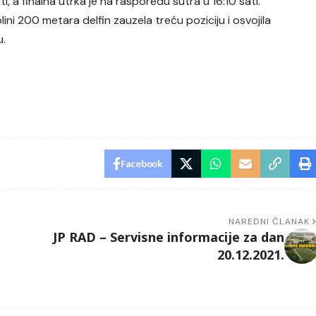
ti, a finalna utrka je na rasporedu sutra u 16:10 sati.
lini 200 metara delfin zauzela treću poziciju i osvojila
u.
Facebook
NAREDNI ČLANAK
JP RAD – Servisne informacije za dan
20.12.2021.