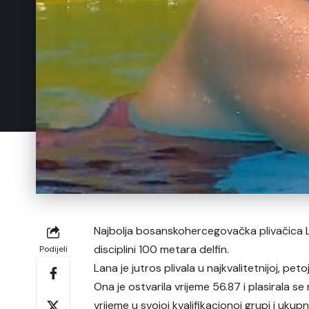
Najbolja bosanskohercegovačka plivačica La
disciplini 100 metara delfin.
Podijeli
Lana je jutros plivala u najkvalitetnijoj, pet
Ona je ostvarila vrijeme 56.87 i plasirala se
vrijeme u svojoj kvalifikacionoj grupi i ukup