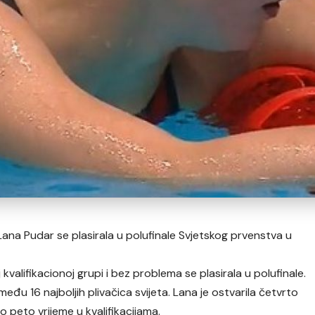
na Pudar se plasirala u polufinale Svjetskog prvenstva u
oj kvalifikacionoj grupi i bez problema se plasirala u polufinale.
 među 16 najboljih plivačica svijeta. Lana je ostvarila četvrto
no peto vrijeme u kvalifikacijama.