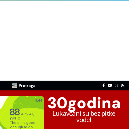
Pretraga
30
godina
Lukavčani su bez pitke
vode!