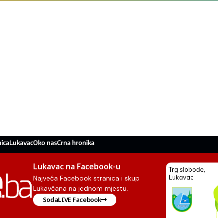
ica
Lukavac
Oko nas
Crna hronika
Lukavac na Facebook-u
Najveća Facebook stranica i skup
Lukavčana na jednom mjestu.
SodaLIVE Facebook