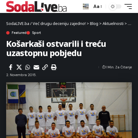
Aa
SodaLIVE.ba / Već drugu deceniju zajedno!
>
Blog
>
Aktuelnosti
>
Sport
Featured
Sport
Košarkaši ostvarili i treću
uzastopnu pobjedu
1 Min. Za Čitanje
2. Novembra 2015.