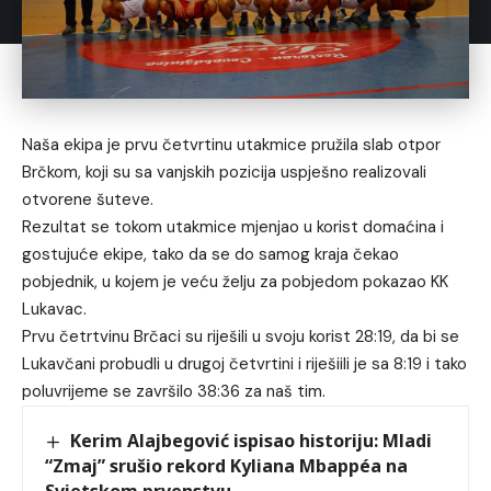
Naša ekipa je prvu četvrtinu utakmice pružila slab otpor
Brčkom, koji su sa vanjskih pozicija uspješno realizovali
otvorene šuteve.
Rezultat se tokom utakmice mjenjao u korist domaćina i
gostujuće ekipe, tako da se do samog kraja čekao
pobjednik, u kojem je veću želju za pobjedom pokazao KK
Lukavac.
Prvu četrtvinu Brčaci su riješili u svoju korist 28:19, da bi se
Lukavčani probudli u drugoj četvrtini i riješiili je sa 8:19 i tako
poluvrijeme se završilo 38:36 za naš tim.
Kerim Alajbegović ispisao historiju: Mladi
“Zmaj” srušio rekord Kyliana Mbappéa na