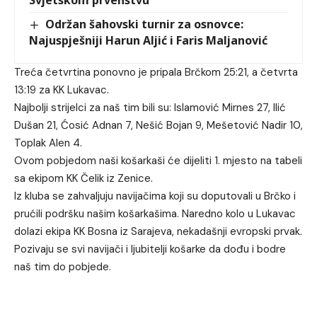
Svjetskom prvenstvu
Održan šahovski turnir za osnovce:
Najuspješniji Harun Aljić i Faris Maljanović
Treća četvrtina ponovno je pripala Brčkom 25:21, a četvrta
13:19 za KK Lukavac.
Najbolji strijelci za naš tim bili su: Islamović Mirnes 27, Ilić
Dušan 21, Ćosić Adnan 7, Nešić Bojan 9, Mešetović Nadir 10,
Toplak Alen 4.
Ovom pobjedom naši košarkaši će dijeliti 1. mjesto na tabeli
sa ekipom KK Čelik iz Zenice.
Iz kluba se zahvaljuju navijačima koji su doputovali u Brčko i
prućili podršku našim košarkašima. Naredno kolo u Lukavac
dolazi ekipa KK Bosna iz Sarajeva, nekadašnji evropski prvak.
Pozivaju se svi navijači i ljubitelji košarke da dođu i bodre
naš tim do pobjede.