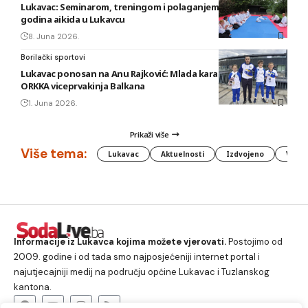
Lukavac: Seminarom, treningom i polaganjem obilježeno 20
godina aikida u Lukavcu
8. Juna 2026.
Borilački sportovi
Lukavac ponosan na Anu Rajković: Mlada karatistkinja KBS
ORKKA viceprvakinja Balkana
1. Juna 2026.
Prikaži više
Više tema:
Lukavac
Aktuelnosti
Izdvojeno
Vlada
Informacije iz Lukavca kojima možete vjerovati.
Postojimo od
2009. godine i od tada smo najposjećeniji internet portal i
najutjecajniji medij na području općine Lukavac i Tuzlanskog
kantona.