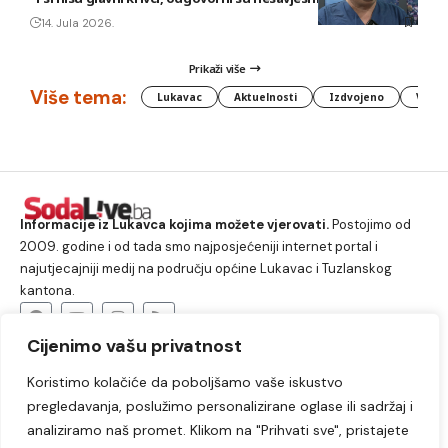
14. Jula 2026.
Prikaži više
Više tema:
Lukavac
Aktuelnosti
Izdvojeno
Vlada
Informacije iz Lukavca kojima možete vjerovati.
Postojimo od
2009. godine i od tada smo najposjećeniji internet portal i
najutjecajniji medij na području općine Lukavac i Tuzlanskog
kantona.
Cijenimo vašu privatnost
O nama
Koristimo kolačiće da poboljšamo vaše iskustvo
Lukavac
Društvo
Crna hronika
Sport
pregledavanja, poslužimo personalizirane oglase ili sadržaj i
Kultura
Kolumne
Slobodno vrijeme
analiziramo naš promet. Klikom na "Prihvati sve", pristajete