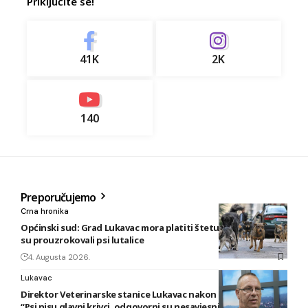
Priključite se!
41K
2K
140
Preporučujemo
Crna hronika
Općinski sud: Grad Lukavac mora platiti štetu na vozilu koju
su prouzrokovali psi lutalice
4. Augusta 2026.
Lukavac
Direktor Veterinarske stanice Lukavac nakon novog napada:
“Psi nisu glavni krivci, odgovorni su nesavjesni vlasnici”