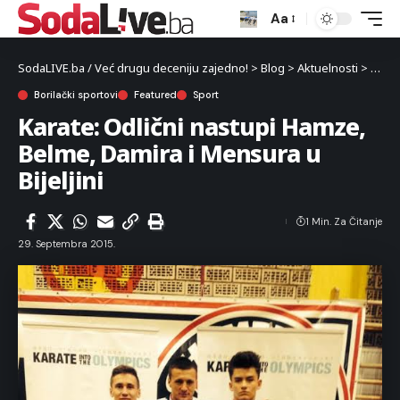
Aa
SodaLIVE.ba / Već drugu deceniju zajedno!
>
Blog
>
Aktuelnosti
>
Sport
Borilački sportovi
Featured
Sport
Karate: Odlični nastupi Hamze,
Belme, Damira i Mensura u
Bijeljini
1 Min. Za Čitanje
29. Septembra 2015.