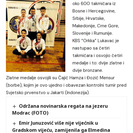
oko 600 takmičara iz
Bosne i Hercegovine,
Srbije, Hrvatske,
Makedonije, Crne Gore,
Slovenije i Rumunije.
KBS “Orkka” Lukavac je
nastupao sa četiri
takmičara i osvojio četiri
medalje i to: dvije zlatne i
dvije bronzane.
Zlatne medalje osvojili su Čajić Hamza i Đozić Mensur
(borbe), kojim je ovo ujedno i obavezan kontrolni turnir pred
Svjetsko prvenstvo u Jakarti (Indonezija).
Održana novinarska regata na jezeru
Modrac (FOTO)
Emir Junuzović više nije vijećnik u
Gradskom vijeću, zamijenila ga Elmedina