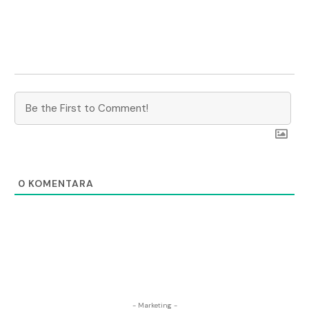
0
KOMENTARA
- Marketing -