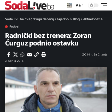
Aa
SodaLIVE.ba / Već drugu deceniju zajedno!
>
Blog
>
Aktuelnosti
>
Sport
Fudbal
Radnički bez trenera: Zoran
Ćurguz podnio ostavku
0 Min. Za Čitanje
3. Aprila 2016.