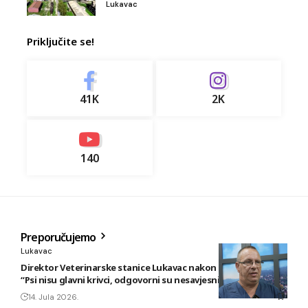
Lukavac
Priključite se!
41K
2K
140
Preporučujemo
Lukavac
Direktor Veterinarske stanice Lukavac nakon novog napada:
“Psi nisu glavni krivci, odgovorni su nesavjesni vlasnici”
14. Jula 2026.