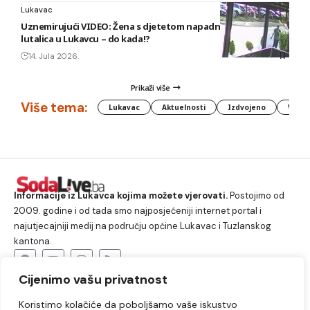
Lukavac
Uznemirujući VIDEO: Žena s djetetom napadnuta od pasa
lutalica u Lukavcu – do kada!?
14. Jula 2026.
Prikaži više
Više tema:
Lukavac
Aktuelnosti
Izdvojeno
Vlada
Informacije iz Lukavca kojima možete vjerovati.
Postojimo od
2009. godine i od tada smo najposjećeniji internet portal i
najutjecajniji medij na području općine Lukavac i Tuzlanskog
kantona.
Cijenimo vašu privatnost
O nama
Koristimo kolačiće da poboljšamo vaše iskustvo