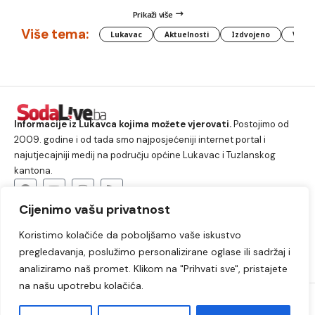
Prikaži više
Više tema:
Lukavac
Aktuelnosti
Izdvojeno
Vlada
Informacije iz Lukavca kojima možete vjerovati.
Postojimo od
2009. godine i od tada smo najposjećeniji internet portal i
najutjecajniji medij na području općine Lukavac i Tuzlanskog
kantona.
Cijenimo vašu privatnost
O nama
Koristimo kolačiće da poboljšamo vaše iskustvo
Lukavac
Društvo
Crna hronika
Sport
pregledavanja, poslužimo personalizirane oglase ili sadržaj i
Kultura
Kolumne
Slobodno vrijeme
analiziramo naš promet. Klikom na "Prihvati sve", pristajete
na našu upotrebu kolačića.
2009. – 2024. © Lukavački info portal – SodaLIVE.ba. Sva prava
zadržana. Zabranjeno kopiranje autorskog sadržaja i korištenje