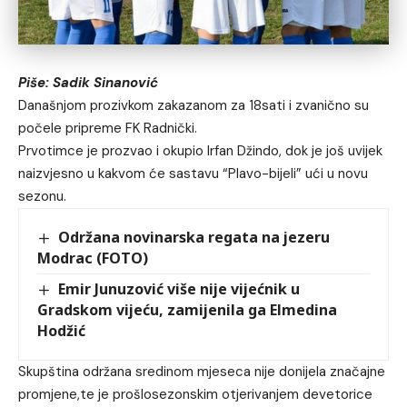
Piše: Sadik Sinanović
Današnjom prozivkom zakazanom za 18sati i zvanično su
počele pripreme FK Radnički.
Prvotimce je prozvao i okupio Irfan Džindo, dok je još uvijek
naizvjesno u kakvom će sastavu “Plavo-bijeli” ući u novu
sezonu.
Održana novinarska regata na jezeru
Modrac (FOTO)
Emir Junuzović više nije vijećnik u
Gradskom vijeću, zamijenila ga Elmedina
Hodžić
Skupština održana sredinom mjeseca nije donijela značajne
promjene,te je prošlosezonskim otjerivanjem devetorice