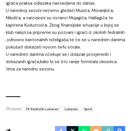
igrača praksa odlazaka nastavljena do danas.
U narednoj sezoni nećemo gledati Musića, Moranjkića,
Nikolića, a naizvjesni su ostanci Mujagića, Halilagića te
kapitena Kuduzovića. Zbog finansijske situacije u kojoj se
klub nalazi,na pripreme su pozvani i igrači iz okolnih fedralnih
,odnosno kantonalnih niželigaša,te će se u narednim danima
pokušati dokazati novom šefu struke.
U narednim danima očekuje se i dolazak provjerenih i
dokazanih igrača,kako bi se što ranije formirala okosnica
tima za narednu sezonu.
OZNAKE:
FK Radnički Lukavac
Lukavac
Sport