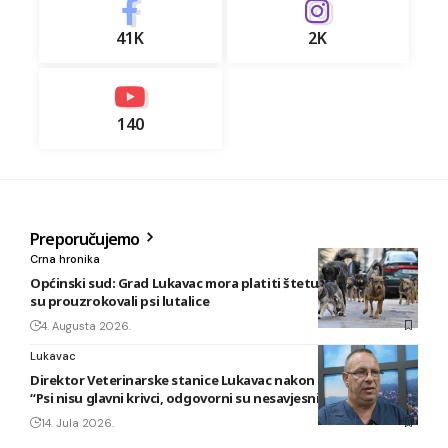
41K
2K
140
Preporučujemo
Crna hronika
Općinski sud: Grad Lukavac mora platiti štetu na vozilu koju
su prouzrokovali psi lutalice
4. Augusta 2026.
Lukavac
Direktor Veterinarske stanice Lukavac nakon novog napada:
“Psi nisu glavni krivci, odgovorni su nesavjesni vlasnici”
14. Jula 2026.