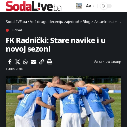
Aa
SodaLIVE.ba / Već drugu deceniju zajedno!
>
Blog
>
Aktuelnosti
>
Sport
Fudbal
FK Radnički: Stare navike i u
novoj sezoni
1 Min. Za Čitanje
1. Jula 2016.