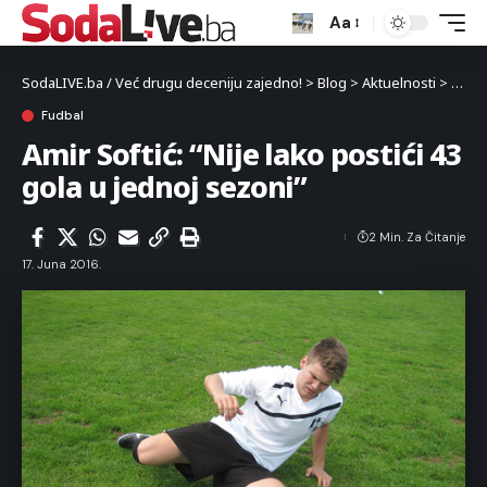
Aa
SodaLIVE.ba / Već drugu deceniju zajedno!
>
Blog
>
Aktuelnosti
>
Sport
Fudbal
Amir Softić: “Nije lako postići 43
gola u jednoj sezoni”
2 Min. Za Čitanje
17. Juna 2016.