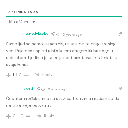
2
KOMENTARA
Most Voted
LedoMedo
10 years ago
Samo ljudino nemoj u radnicki, unistit ce te drugi trening
vec. Prije ces uspjeti u bilo kojem drugom klubu nego u
radnickom. Ljudima je specijalnost unistavanje talenata u
svoju korist.
Reply
1
0
seid
10 years ago
Čestitam rođak samo na stavi sa trenizima i nadam se da
će ti se želje ostvariti .
Reply
0
0