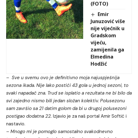
(FOTO)
Emir
Junuzović više
nije vijećnik u
Gradskom
vijeću,
zamijenila ga
Elmedina
Hodžić
–
Sve u svemu ovo je definitivno moja najuspješnija
sezona ikada. Nije lako postići 43 gola u jednoj sezoni, to
svaki napadač zna. Trud se isplatio a rezultata ne bi bilo da
svi zajedno nismo bili jedan složan kolektiv. Polusezonu
sam završio sa 21 datim golom da bi u drugoj polusezoni
postigao dodatna 22.
Izjavio je za naš portal Amir Softić i
nastavio.
–
Mnogo mi je pomoglo samostalno svakodnevno