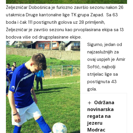
Željezničar Dobošnica je furiozno završio sezonu nakon 26
utakmica Druge kantonalne lige TK grupa Zapad. Sa 63
boda i čak 111 postignutih golova uz 28 primljenih,
Željezničar je završio sezonu kao prvoplasirana ekipa sa 13
bodova više od drugoplasirane ekipe.
Sigurno, jedan od
najzaslužnijih za
ovaj uspjeh je Amir
Softić, najbolji
strijelac lige sa
postignuta 43
gola.
Održana
novinarska
regata na
jezeru
Modrac