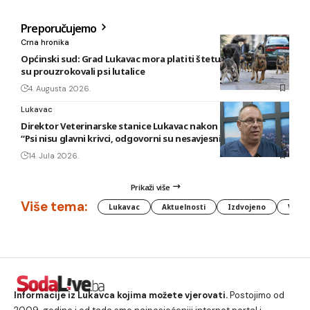
Preporučujemo
Crna hronika
Općinski sud: Grad Lukavac mora platiti štetu na vozilu koju
su prouzrokovali psi lutalice
4. Augusta 2026.
Lukavac
Direktor Veterinarske stanice Lukavac nakon novog napada:
“Psi nisu glavni krivci, odgovorni su nesavjesni vlasnici”
14. Jula 2026.
Prikaži više
Više tema:
Lukavac
Aktuelnosti
Izdvojeno
Vlada
Informacije iz Lukavca kojima možete vjerovati.
Postojimo od