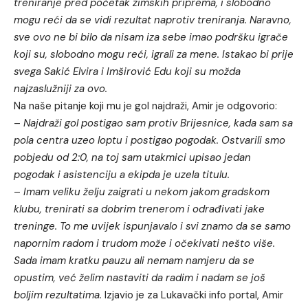
treniranje pred početak zimskih priprema, i slobodno
mogu reći da se vidi rezultat naprotiv treniranja. Naravno,
sve ovo ne bi bilo da nisam iza sebe imao podršku igrače
koji su, slobodno mogu reći, igrali za mene. Istakao bi prije
svega Sakić Elvira i Imširović Edu koji su možda
najzaslužniji za ovo.
Na naše pitanje koji mu je gol najdraži, Amir je odgovorio:
–
Najdraži gol postigao sam protiv Brijesnice, kada sam sa
pola centra uzeo loptu i postigao pogodak. Ostvarili smo
pobjedu od 2:0, na toj sam utakmici upisao jedan
pogodak i asistenciju a ekipda je uzela titulu.
–
Imam veliku želju zaigrati u nekom jakom gradskom
klubu, trenirati sa dobrim trenerom i odrađivati jake
treninge. To me uvijek ispunjavalo i svi znamo da se samo
napornim radom i trudom može i očekivati nešto više.
Sada imam kratku pauzu ali nemam namjeru da se
opustim, već želim nastaviti da radim i nadam se još
boljim rezultatima.
Izjavio je za Lukavački info portal, Amir