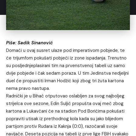
Piše: Sadik Sinanović
Domaći u ovaj susret ulaze pod imperativom pobjede, te
će trijumfom pokušati pobjeći iz zone ispadanja. Trenutno
su posljednjeplasirani tim na prvenstvenoj tabeli uz samo
dvije pobjede i čak sedam poraza. U tim Jedinstva nedjeljni
duel će propustiti Irman Hodžić koji zbog tri žuta kartona
nema pravo nastupa.
Radnički je u Bihać otputovao oslabljen za svog najboljeg
strijelca ove sezone, Edin Suljić propušta ovaj meč zbog
kartona a Lukavčani će na stadion Pod Borićima pokušati
popraviti utisak iz prethodnog kola kada su jako blijedom
partijom protiv Rudara iz Kaknja (0:0), razočarali svoje
navijače. Deseta pozicija na tabeli iz prve lige FBiH svakako