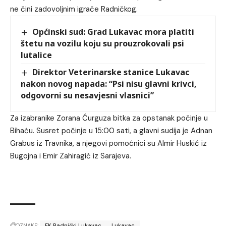
ne čini zadovoljnim igrače Radničkog.
Općinski sud: Grad Lukavac mora platiti
štetu na vozilu koju su prouzrokovali psi
lutalice
Direktor Veterinarske stanice Lukavac
nakon novog napada: “Psi nisu glavni krivci,
odgovorni su nesavjesni vlasnici”
Za izabranike Zorana Ćurguza bitka za opstanak počinje u
Bihaću. Susret počinje u 15:00 sati, a glavni sudija je Adnan
Grabus iz Travnika, a njegovi pomoćnici su Almir Huskić iz
Bugojna i Emir Zahiragić iz Sarajeva.
OZNAKE:
FK Radnički Lukavac
Lukavac