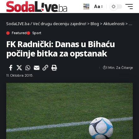
Aa
SodaLIVE.ba / Već drugu deceniju zajedno!
>
Blog
>
Aktuelnosti
>
Sport
Featured
Sport
FK Radnički: Danas u Bihaću
počinje bitka za opstanak
1 Min. Za Čitanje
11. Oktobra 2015.