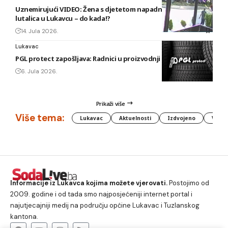
Uznemirujući VIDEO: Žena s djetetom napadnuta od pasa
lutalica u Lukavcu – do kada!?
14. Jula 2026.
Lukavac
PGL protect zapošljava: Radnici u proizvodnji i vulkanizeri
6. Jula 2026.
Prikaži više
Više tema:
Lukavac
Aktuelnosti
Izdvojeno
Vlada
Informacije iz Lukavca kojima možete vjerovati.
Postojimo od
2009. godine i od tada smo najposjećeniji internet portal i
najutjecajniji medij na području općine Lukavac i Tuzlanskog
kantona.