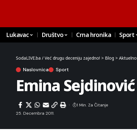
Lukavac
Društvo
Crna hronika
Sport
SodaLIVE.ba / Već drugu deceniju zajedno!
>
Blog
>
Aktuelno
Naslovnica
Sport
Emina Sejdinović 
1 Min. Za Čitanje
25. Decembra 2011.