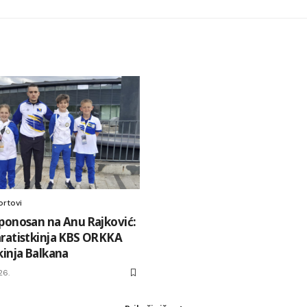
ortovi
ponosan na Anu Rajković:
ratistkinja KBS ORKKA
kinja Balkana
26.