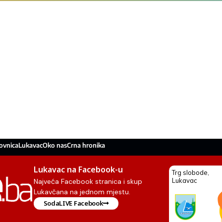
ovnica
Lukavac
Oko nas
Crna hronika
Lukavac na Facebook-u
Najveća Facebook stranica i skup
Lukavčana na jednom mjestu.
SodaLIVE Facebook