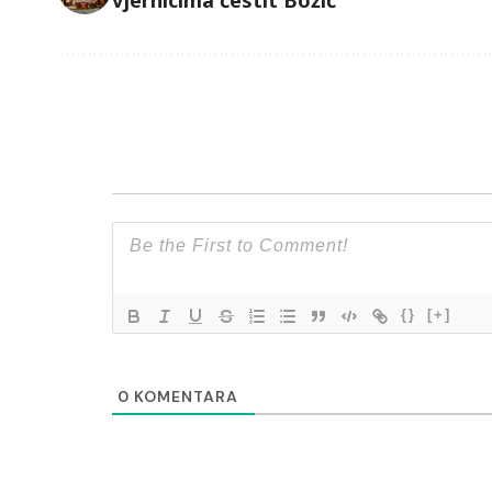
vjernicima čestit Božić
{}
[+]
0
KOMENTARA