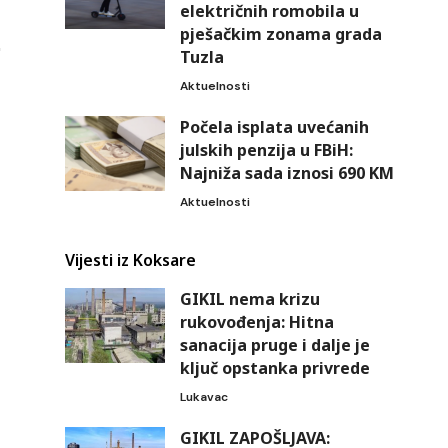
električnih romobila u
pješačkim zonama grada
Tuzla
Aktuelnosti
Počela isplata uvećanih
julskih penzija u FBiH:
Najniža sada iznosi 690 KM
Aktuelnosti
Vijesti iz Koksare
GIKIL nema krizu
rukovođenja: Hitna
sanacija pruge i dalje je
ključ opstanka privrede
Lukavac
GIKIL ZAPOŠLJAVA: