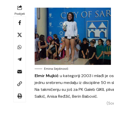
Podijeli
Emina Sejdinović
Elmir Mujkić
u kategoriji 2003 i mlađi je os
jednu srebrenu medalju iz discipline 50 m 
Na takmičenju su još za PK Galeb GIKIL pliva
Salkić, Anisa Ređžić, Berin Babović.
(So