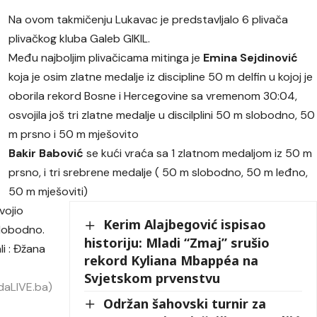
Na ovom takmičenju Lukavac je predstavljalo 6 plivača
plivačkog kluba Galeb GIKIL.
Među najboljim plivačicama mitinga je
Emina Sejdinović
koja je osim zlatne medalje iz discipline 50 m delfin u kojoj je
oborila rekord Bosne i Hercegovine sa vremenom 30:04,
osvojila još tri zlatne medalje u discilplini 50 m slobodno, 50
m prsno i 50 m mješovito
Bakir Babović
se kući vraća sa 1 zlatnom medaljom iz 50 m
prsno, i tri srebrene medalje ( 50 m slobodno, 50 m leđno,
50 m mješoviti)
vojio
Kerim Alajbegović ispisao
slobodno.
historiju: Mladi “Zmaj” srušio
li : Đžana
rekord Kyliana Mbappéa na
Svjetskom prvenstvu
daLIVE.ba)
Održan šahovski turnir za