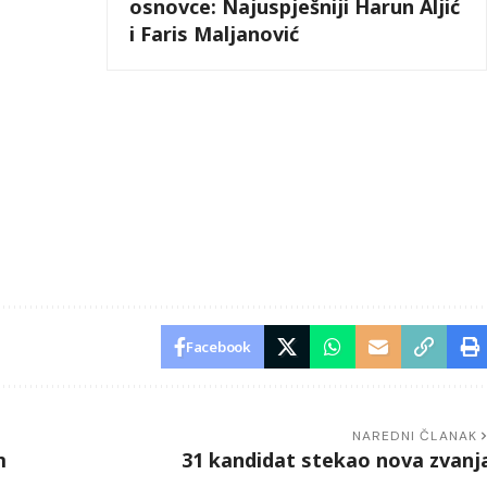
osnovce: Najuspješniji Harun Aljić
i Faris Maljanović
Facebook
NAREDNI ČLANAK
m
31 kandidat stekao nova zvanj