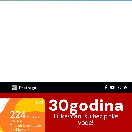
Pretraga
30
godina
Lukavčani su bez pitke
vode!