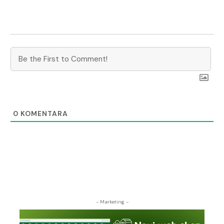
0
KOMENTARA
- Marketing -