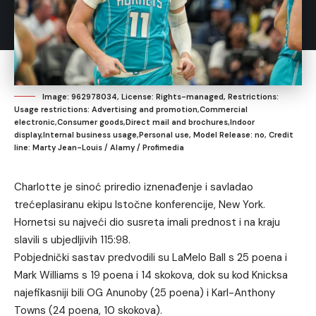
Image: 962978034, License: Rights-managed, Restrictions:
Usage restrictions: Advertising and promotion,Commercial
electronic,Consumer goods,Direct mail and brochures,Indoor
display,Internal business usage,Personal use, Model Release: no, Credit
line: Marty Jean-Louis / Alamy / Profimedia
Charlotte je sinoć priredio iznenađenje i savladao
trećeplasiranu ekipu Istočne konferencije, New York.
Hornetsi su najveći dio susreta imali prednost i na kraju
slavili s ubjedljivih 115:98.
Pobjednički sastav predvodili su LaMelo Ball s 25 poena i
Mark Williams s 19 poena i 14 skokova, dok su kod Knicksa
najefikasniji bili OG Anunoby (25 poena) i Karl-Anthony
Towns (24 poena, 10 skokova).