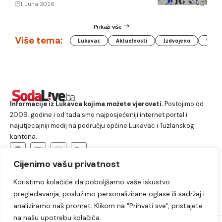
1. Juna 2026.
Prikaži više
Više tema:
Lukavac
Aktuelnosti
Izdvojeno
Vlada
Informacije iz Lukavca kojima možete vjerovati.
Postojimo od
2009. godine i od tada smo najposjećeniji internet portal i
najutjecajniji medij na području općine Lukavac i Tuzlanskog
kantona.
Cijenimo vašu privatnost
O nama
Koristimo kolačiće da poboljšamo vaše iskustvo
Lukavac
Društvo
Crna hronika
Sport
pregledavanja, poslužimo personalizirane oglase ili sadržaj i
Kultura
Kolumne
Slobodno vrijeme
analiziramo naš promet. Klikom na "Prihvati sve", pristajete
na našu upotrebu kolačića.