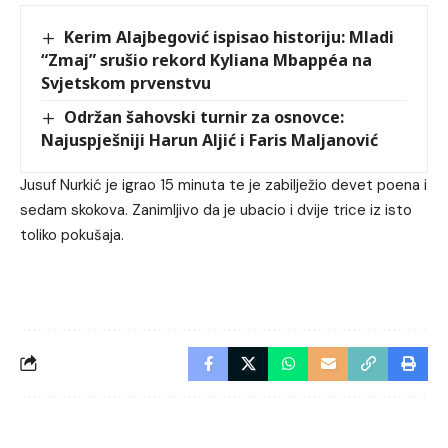
Kerim Alajbegović ispisao historiju: Mladi
“Zmaj” srušio rekord Kyliana Mbappéa na
Svjetskom prvenstvu
Održan šahovski turnir za osnovce:
Najuspješniji Harun Aljić i Faris Maljanović
Jusuf Nurkić je igrao 15 minuta te je zabilježio devet poena i
sedam skokova. Zanimljivo da je ubacio i dvije trice iz isto
toliko pokušaja.