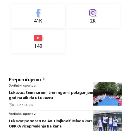
41K
2K
140
Preporučujemo
Borilački sportovi
Lukavac: Seminarom, treningom i polaganjem obilježeno 20
godina aikida u Lukavcu
8. Juna 2026.
Borilački sportovi
Lukavac ponosan na Anu Rajković: Mlada karatistkinja KBS
ORKKA viceprvakinja Balkana