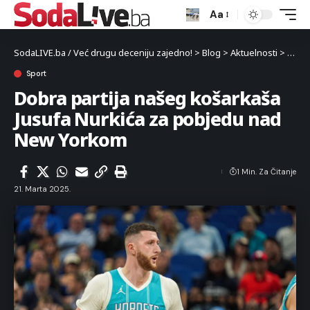
Aa
SodaLIVE.ba / Već drugu deceniju zajedno!
>
Blog
>
Aktuelnosti
>
Sport
Sport
Dobra partija našeg košarkaša
Jusufa Nurkića za pobjedu nad
New Yorkom
1 Min. Za Čitanje
21. Marta 2025.